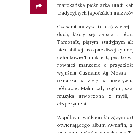
marokańska pieśniarka Hindi Zah
tradycyjnych japońskich muzykó
Czasami muzyka to coś więcej n
duch, który się zapala i płon
Tamotaït, piątym studyjnym al
niestabilnej i rozpaczliwej sytua
członkowie Tamikrest, jest to wi
również marzenie o przyszłości
wyjaśnia Ousmane Ag Mossa – wo
oznacza nadzieję na pozytywną 
północne Mali i cały region; sz
muzyka utworzona z myśli, m
eksperyment.
Wspólnym wątkiem łączącym arty
otwierającego album Awnafin, g
zwiewne melodie zamykające Ta