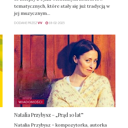
tematycznych, które stały się już tradycją w
jej muzycznym...
DODANE PRZEZ
VV
18-02-2025
WIADOMOŚCI
Natalia Przybysz – „Prąd 10 lat”
Natalia Przybysz – kompozytorka, autorka