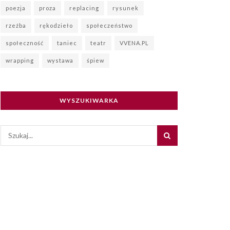
poezja
proza
replacing
rysunek
rzeźba
rękodzieło
społeczeństwo
społeczność
taniec
teatr
VVENA.PL
wrapping
wystawa
śpiew
WYSZUKIWARKA