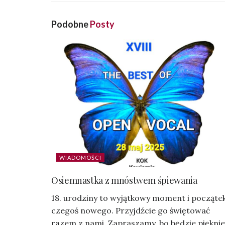
Podobne
Posty
WIADOMOŚCI
Osiemnastka z mnóstwem śpiewania
18. urodziny to wyjątkowy moment i począte
czegoś nowego. Przyjdźcie go świętować
razem z nami. Zapraszamy, bo będzie pięknie