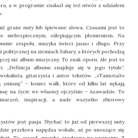
ra, a w programie znalazł się też utwór z udziałem
w.
iż grane nuty lub śpiewane słowa. Czasami jest to
ie niebezpiecznym, oślepiającym płomieniem. Na
bumie zespołu, muzyka świeci jasno i długo. Przy
cji politycznej na ziemiach Sahary, z których pochodzą
ęcej niż album muzyczny. To znak oporu. Ale jest to
. „Definicja albumu znajduje się w jego tytule”,
kalista, gitarzysta i autor tekstów. „«Tamotaït»
zmianę” – koniec walk, które od kilku lat nękają
ansę na życie we własnej ojczyźnie – Azawadzie. To
arzeń, inspiracji, a nade wszystko zbiorowy
stów jest pasja. Słychać to już od pierwszej nuty
dzie przekora napędza wokale, aż po unoszące się
bsit. To assouf, muzyka zrodzona na wygnaniu. Z