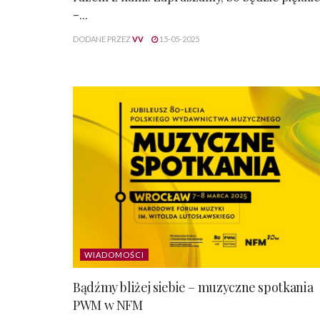
–...
DODANE PRZEZ
VV
15-05-2025
WIADOMOŚCI
Bądźmy bliżej siebie – muzyczne spotkania
PWM w NFM