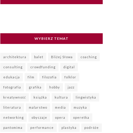
WYBIERZ TEMAT
architektura
balet
Bliżej Słowa
coaching
consulting
crowdfunding
digital
edukacja
film
filozofia
folklor
fotografia
grafika
hobby
jazz
kreatywność
książka
kultura
lingwistyka
literatura
malarstwo
media
muzyka
networking
obyczaje
opera
operetka
pantomima
performance
plastyka
podróże