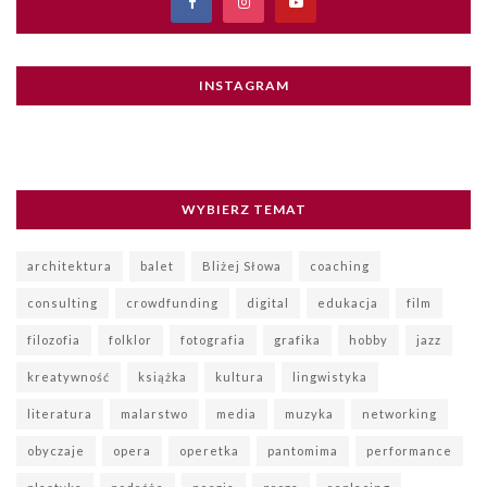
INSTAGRAM
WYBIERZ TEMAT
architektura
balet
Bliżej Słowa
coaching
consulting
crowdfunding
digital
edukacja
film
filozofia
folklor
fotografia
grafika
hobby
jazz
kreatywność
książka
kultura
lingwistyka
literatura
malarstwo
media
muzyka
networking
obyczaje
opera
operetka
pantomima
performance