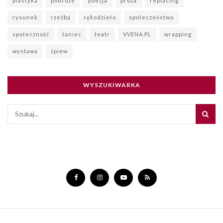
plastyka
podróże
poezja
proza
replacing
rysunek
rzeźba
rękodzieło
społeczeństwo
społeczność
taniec
teatr
VVENA.PL
wrapping
wystawa
śpiew
WYSZUKIWARKA