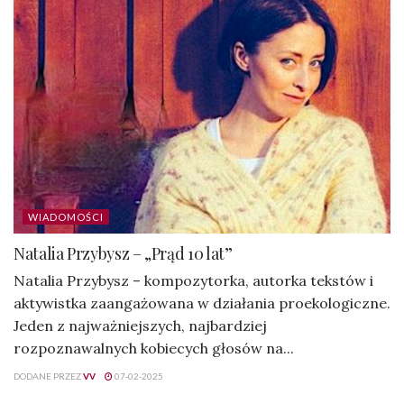
WIADOMOŚCI
Natalia Przybysz – „Prąd 10 lat”
Natalia Przybysz – kompozytorka, autorka tekstów i
aktywistka zaangażowana w działania proekologiczne.
Jeden z najważniejszych, najbardziej
rozpoznawalnych kobiecych głosów na...
DODANE PRZEZ
VV
07-02-2025