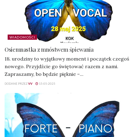
WIADOMOŚCI
Osiemnastka z mnóstwem śpiewania
18. urodziny to wyjątkowy moment i początek czegoś
nowego. Przyjdźcie go świętować razem z nami.
Zapraszamy, bo będzie pięknie –...
DODANE PRZEZ
VV
15-05-2025