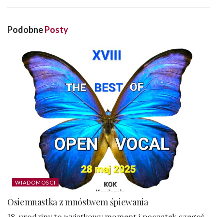
Podobne
Posty
WIADOMOŚCI
Osiemnastka z mnóstwem śpiewania
18. urodziny to wyjątkowy moment i początek czegoś