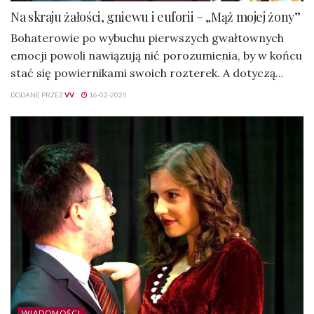
Na skraju żałości, gniewu i euforii – „Mąż mojej żony”
Bohaterowie po wybuchu pierwszych gwałtownych
emocji powoli nawiązują nić porozumienia, by w końcu
stać się powiernikami swoich rozterek. A dotyczą...
DODANE PRZEZ
VV
16-02-2025
WIADOMOŚCI