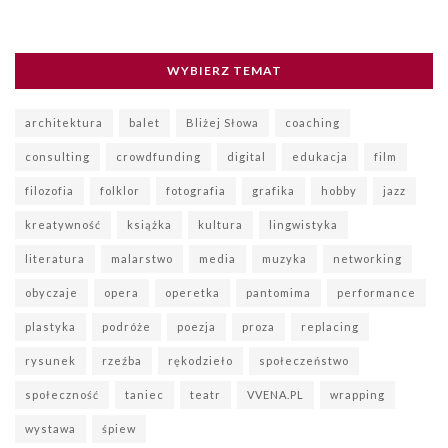
WYBIERZ TEMAT
architektura
balet
Bliżej Słowa
coaching
consulting
crowdfunding
digital
edukacja
film
filozofia
folklor
fotografia
grafika
hobby
jazz
kreatywność
książka
kultura
lingwistyka
literatura
malarstwo
media
muzyka
networking
obyczaje
opera
operetka
pantomima
performance
plastyka
podróże
poezja
proza
replacing
rysunek
rzeźba
rękodzieło
społeczeństwo
społeczność
taniec
teatr
VVENA.PL
wrapping
wystawa
śpiew