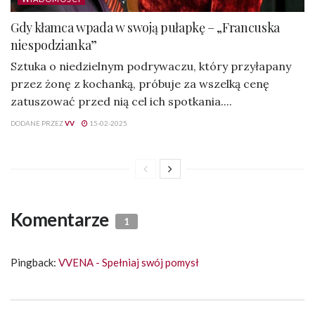
Gdy kłamca wpada w swoją pułapkę – „Francuska
niespodzianka”
Sztuka o niedzielnym podrywaczu, który przyłapany
przez żonę z kochanką, próbuje za wszelką cenę
zatuszować przed nią cel ich spotkania....
DODANE PRZEZ
VV
15-02-2025
Komentarze
1
Pingback:
VVENA - Spełniaj swój pomysł