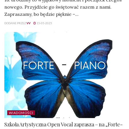
nowego. Przyjdźcie go świętować razem z nami.
Zapraszamy, bo będzie pięknie –...
DODANE PRZEZ
VV
15-05-2025
WIADOMOŚCI
Szkoła Artystyczna Open Vocal zaprasza – na „Forte-