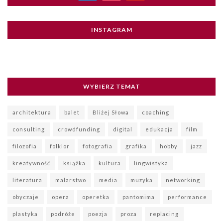
INSTAGRAM
WYBIERZ TEMAT
architektura
balet
Bliżej Słowa
coaching
consulting
crowdfunding
digital
edukacja
film
filozofia
folklor
fotografia
grafika
hobby
jazz
kreatywność
książka
kultura
lingwistyka
literatura
malarstwo
media
muzyka
networking
obyczaje
opera
operetka
pantomima
performance
plastyka
podróże
poezja
proza
replacing