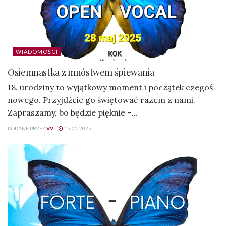
WIADOMOŚCI
Osiemnastka z mnóstwem śpiewania
18. urodziny to wyjątkowy moment i początek czegoś
nowego. Przyjdźcie go świętować razem z nami.
Zapraszamy, bo będzie pięknie –...
DODANE PRZEZ
VV
15-05-2025