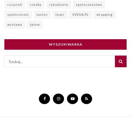
rysunek
rzeźba
rękodzieło
społeczeństwo
społeczność
taniec
teatr
VVENA.PL
wrapping
wystawa
śpiew
WYSZUKIWARKA