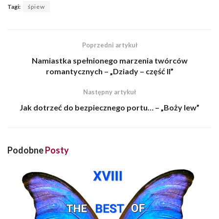
Tagi:
śpiew
Poprzedni artykuł
Namiastka spełnionego marzenia twórców
romantycznych – „Dziady – część II”
Następny artykuł
Jak dotrzeć do bezpiecznego portu… – „Boży lew”
Podobne
Posty