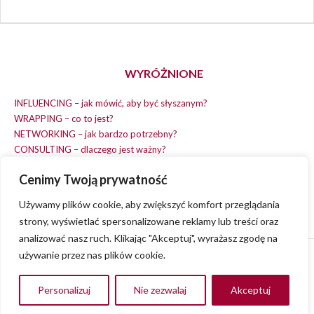
WYRÓŻNIONE
INFLUENCING – jak mówić, aby być słyszanym?
WRAPPING – co to jest?
NETWORKING – jak bardzo potrzebny?
CONSULTING – dlaczego jest ważny?
REPLACING – masz na wszystko czas?
Cenimy Twoją prywatność
EARNING – jak zarobić na dobrym pomyśle?
COACHING – chcesz spełniać swój pomysł?
Używamy plików cookie, aby zwiększyć komfort przeglądania
strony, wyświetlać spersonalizowane reklamy lub treści oraz
analizować nasz ruch. Klikając "Akceptuj", wyrażasz zgodę na
używanie przez nas plików cookie.
© 2013 - 2023
VVENA.PL
- All rights reserved.
Polityka Prywatności
Personalizuj
Nie zezwalaj
Akceptuj