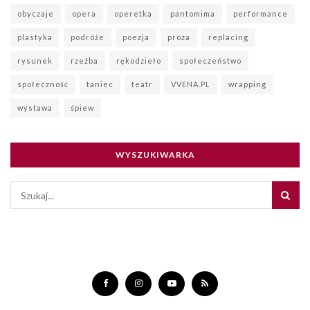
obyczaje
opera
operetka
pantomima
performance
plastyka
podróże
poezja
proza
replacing
rysunek
rzeźba
rękodzieło
społeczeństwo
społeczność
taniec
teatr
VVENA.PL
wrapping
wystawa
śpiew
WYSZUKIWARKA