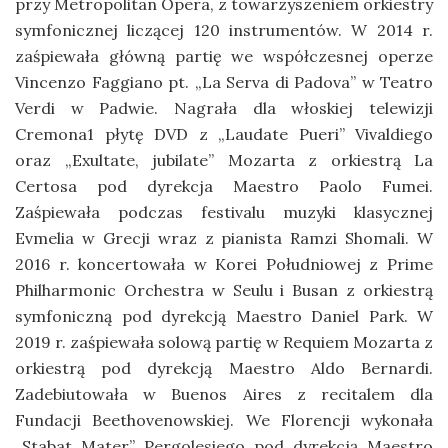
przy Metropolitan Opera, z towarzyszeniem orkiestry
symfonicznej liczącej 120 instrumentów. W 2014 r.
zaśpiewała główną partię we współczesnej operze
Vincenzo Faggiano pt. „La Serva di Padova” w Teatro
Verdi w Padwie. Nagrała dla włoskiej telewizji
Cremona1 płytę DVD z „Laudate Pueri” Vivaldiego
oraz „Exultate, jubilate” Mozarta z orkiestrą La
Certosa pod dyrekcja Maestro Paolo Fumei.
Zaśpiewała podczas festivalu muzyki klasycznej
Evmelia w Grecji wraz z pianista Ramzi Shomali. W
2016 r. koncertowała w Korei Południowej z Prime
Philharmonic Orchestra w Seulu i Busan z orkiestrą
symfoniczną pod dyrekcją Maestro Daniel Park. W
2019 r. zaśpiewała solową partię w Requiem Mozarta z
orkiestrą pod dyrekcją Maestro Aldo Bernardi.
Zadebiutowała w Buenos Aires z recitalem dla
Fundacji Beethovenowskiej. We Florencji wykonała
„Stabat Mater” Pergolesiego pod dyrekcją Maestro