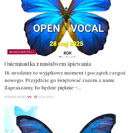
WIADOMOŚCI
Osiemnastka z mnóstwem śpiewania
18. urodziny to wyjątkowy moment i początek czegoś
nowego. Przyjdźcie go świętować razem z nami.
Zapraszamy, bo będzie pięknie –...
DODANE PRZEZ
VV
15-05-2025