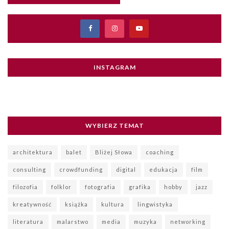
INSTAGRAM
WYBIERZ TEMAT
architektura
balet
Bliżej Słowa
coaching
consulting
crowdfunding
digital
edukacja
film
filozofia
folklor
fotografia
grafika
hobby
jazz
kreatywność
książka
kultura
lingwistyka
literatura
malarstwo
media
muzyka
networking