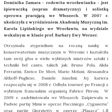
Dominika Zamara – rodowita wrocławianka – jest
śpiewaczką (sopran dramatyczny) i solistką
operowa pracującą we Włoszech. W 2007 r.
ukończyła z wyróżnieniem Akademię Muzyczną im.
Karola Lipińskiego we Wrocławiu, na wydziale
wokalnym w klasie prof. Barbary Ewy Werner.
Otrzymała stypendium na roczną naukę w
konserwatorium muzycznym w Weronie i kształciła
tam swój głos u wielu wybitnych mistrzów sztuki i
techniki bel canto, takich jak: Bruno Pola, Alida
Ferrarini, Enrico De Mori, Mario Melani, Alessandra
Althoff-Pugliese, Daniele Anselmi. Jej kariera
rozpoczęła się w 2008 r. Odbyła tourneè po Francji z
wybitnym francuskim organistą Fabrice Pitrois. W
2009 r. zadebiutowała we Włoszech. Zaśpiewała w
Padwie partię Mimi w operze Pucciniego „Cyganeria”
oraz partię Giorgietty w operze „Płaszcz” („Il