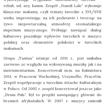
rebab, ud, ney, kanun. Zespół „Naneli Lale” wykonuje
klasyczne makamy, czyli tematy tureckie z XVI/XVII
wieku, improwizując na ich podstawie i tworząc na
żywo niepowtarzalną atmosferę otomańskiego
imperium muzycznego. Próbując nawiązać dialog
kulturowy poszukuje wpływów tureckich w muzyce
polskiej oraz elementów polskości w tureckich
makamach.
Grupa „Tantua” istnieje od 2011 r., jest unikalna
zarówno ze względu na wykonywaną muzykę jak i na
instrumentarium. Koncertowali m.in. na Kulmixtura
2011, w Pracowni Wschodniej, Ursynoffie, PracoVni.
Zespół współpracuje z tureckim Attache Kulturalnym
w Polsce. Od 2005 r. zespół koncertował jeszcze jako
„Drum Puls”. Był to projekt nawiązujący głównie do
brzmień afrykańskich. W 2007 r. muzycy zmienili