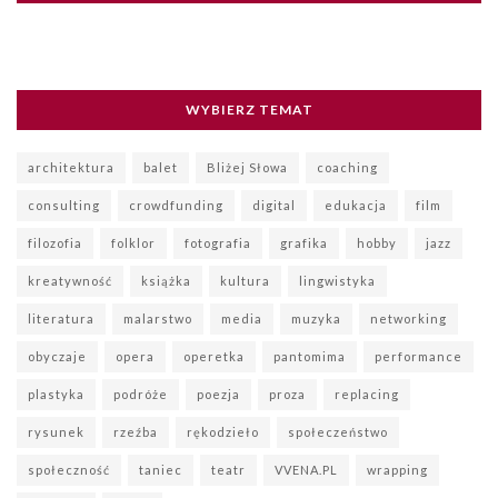
WYBIERZ TEMAT
architektura
balet
Bliżej Słowa
coaching
consulting
crowdfunding
digital
edukacja
film
filozofia
folklor
fotografia
grafika
hobby
jazz
kreatywność
książka
kultura
lingwistyka
literatura
malarstwo
media
muzyka
networking
obyczaje
opera
operetka
pantomima
performance
plastyka
podróże
poezja
proza
replacing
rysunek
rzeźba
rękodzieło
społeczeństwo
społeczność
taniec
teatr
VVENA.PL
wrapping