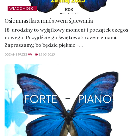
WIADOMOŚCI
Osiemnastka z mnóstwem śpiewania
18. urodziny to wyjątkowy moment i początek czegoś
nowego. Przyjdźcie go świętować razem z nami.
Zapraszamy, bo będzie pięknie –...
DODANE PRZEZ
VV
15-05-2025