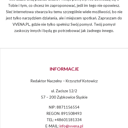
Tobie i tym, co chcesz im zaproponować, jeśli im tego nie opowiesz.
Sieć internetowa stwarza ku temu szczególnie wiele możliwości, bo nie
jest tylko narzędziem działania, ale i miejscem spotkań. Zapraszam do
VVENA.PL, gdzie nie tylko spełnisz Swój pomysł. Twój pomysł
zaskoczy innych i będą go potrzebować jak żadnego innego.
INFORMACJE
Redaktor Naczelny – Krzysztof Kotowicz
ul. Zacisze 12/2
57 – 200 Ząbkowice Śląskie
NIP: 8871156554
REGON: 891508493
TEL: +48601181334
E-MAIL:
info@vvena.pl