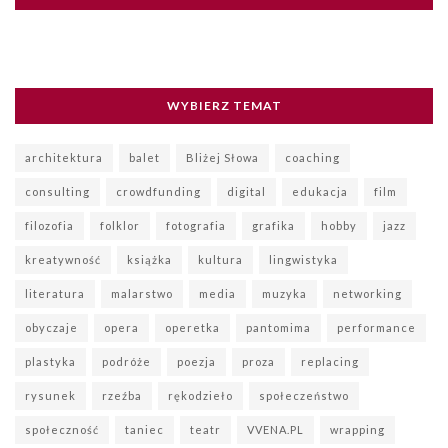
WYBIERZ TEMAT
architektura
balet
Bliżej Słowa
coaching
consulting
crowdfunding
digital
edukacja
film
filozofia
folklor
fotografia
grafika
hobby
jazz
kreatywność
książka
kultura
lingwistyka
literatura
malarstwo
media
muzyka
networking
obyczaje
opera
operetka
pantomima
performance
plastyka
podróże
poezja
proza
replacing
rysunek
rzeźba
rękodzieło
społeczeństwo
społeczność
taniec
teatr
VVENA.PL
wrapping