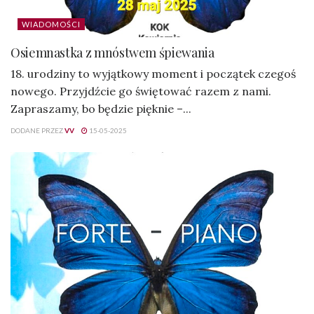
WIADOMOŚCI
Osiemnastka z mnóstwem śpiewania
18. urodziny to wyjątkowy moment i początek czegoś
nowego. Przyjdźcie go świętować razem z nami.
Zapraszamy, bo będzie pięknie –...
DODANE PRZEZ
VV
15-05-2025