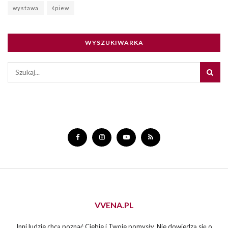
wystawa
śpiew
WYSZUKIWARKA
VVENA.PL
Inni ludzie chcą poznać Ciebie i Twoje pomysły. Nie dowiedzą się o