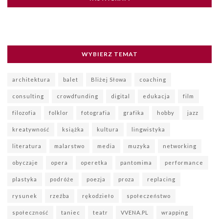
WYBIERZ TEMAT
architektura
balet
Bliżej Słowa
coaching
consulting
crowdfunding
digital
edukacja
film
filozofia
folklor
fotografia
grafika
hobby
jazz
kreatywność
książka
kultura
lingwistyka
literatura
malarstwo
media
muzyka
networking
obyczaje
opera
operetka
pantomima
performance
plastyka
podróże
poezja
proza
replacing
rysunek
rzeźba
rękodzieło
społeczeństwo
społeczność
taniec
teatr
VVENA.PL
wrapping