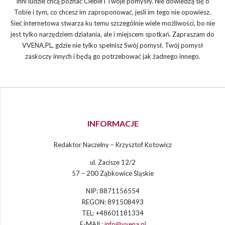
Inni ludzie chcą poznać Ciebie i Twoje pomysły. Nie dowiedzą się o
Tobie i tym, co chcesz im zaproponować, jeśli im tego nie opowiesz.
Sieć internetowa stwarza ku temu szczególnie wiele możliwości, bo nie
jest tylko narzędziem działania, ale i miejscem spotkań. Zapraszam do
VVENA.PL, gdzie nie tylko spełnisz Swój pomysł. Twój pomysł
zaskoczy innych i będą go potrzebować jak żadnego innego.
INFORMACJE
Redaktor Naczelny – Krzysztof Kotowicz
ul. Zacisze 12/2
57 – 200 Ząbkowice Śląskie
NIP: 8871156554
REGON: 891508493
TEL: +48601181334
E-MAIL:
info@vvena.pl