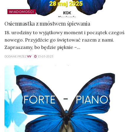
WIADOMOŚCI
Osiemnastka z mnóstwem śpiewania
18. urodziny to wyjątkowy moment i początek czegoś
nowego. Przyjdźcie go świętować razem z nami.
Zapraszamy, bo będzie pięknie –...
DODANE PRZEZ
VV
15-05-2025