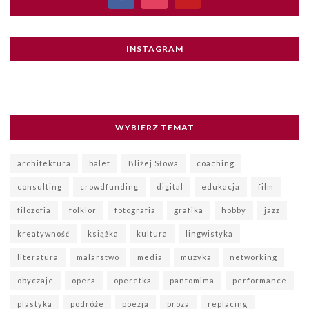
INSTAGRAM
WYBIERZ TEMAT
architektura
balet
Bliżej Słowa
coaching
consulting
crowdfunding
digital
edukacja
film
filozofia
folklor
fotografia
grafika
hobby
jazz
kreatywność
książka
kultura
lingwistyka
literatura
malarstwo
media
muzyka
networking
obyczaje
opera
operetka
pantomima
performance
plastyka
podróże
poezja
proza
replacing