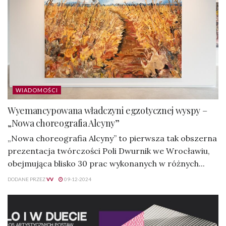
WIADOMOŚCI
Wyemancypowana władczyni egzotycznej wyspy –
„Nowa choreografia Alcyny”
„Nowa choreografia Alcyny” to pierwsza tak obszerna
prezentacja twórczości Poli Dwurnik we Wrocławiu,
obejmująca blisko 30 prac wykonanych w różnych...
DODANE PRZEZ
VV
09-12-2024