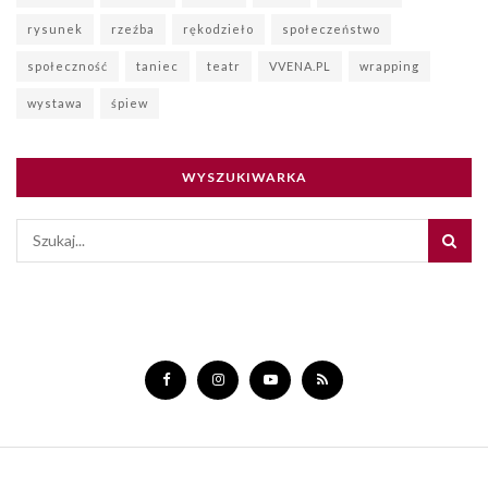
rysunek
rzeźba
rękodzieło
społeczeństwo
społeczność
taniec
teatr
VVENA.PL
wrapping
wystawa
śpiew
WYSZUKIWARKA