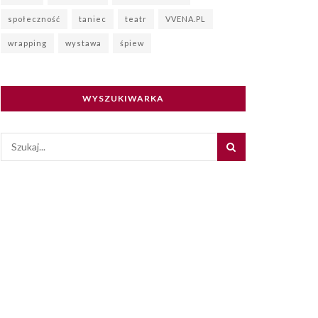
społeczność
taniec
teatr
VVENA.PL
wrapping
wystawa
śpiew
WYSZUKIWARKA