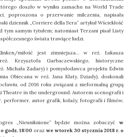
o którego doszło w wyniku zamachu na World Trade
aci, poproszona o przerwanie milczenia, napisała
i dziennik „Corriere della Sera” artykuł Wściekłość
d tym samym tytułem; natomiast Terzani pisał Listy
spółczesnego świata trawiące ludzi.
linken/miłość jest zimniejsza… w reż. Łukasza
ż. Krzysztofa Garbaczewskiego, historyczne
ż. Michała Zadary) i pomysłodawca projektu Edwin
ia Obiecana w reż. Jana Klaty, Dziady), doskonali
cławiu, od 2016 roku związani z nieformalną grupą
i Theatre in the underground. Autorem scenografii i
performer, autor grafik, kolaży, fotografii i filmów,
ogres „Nieuniknione” będzie można zobaczyć
w
 o godz. 18:00
oraz
we wtorek 30 stycznia 2018 r. o