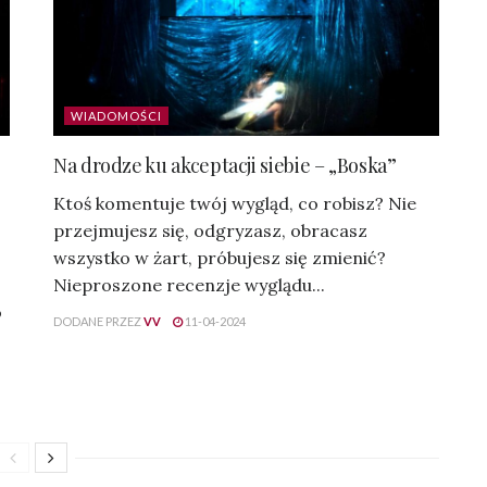
WIADOMOŚCI
Na drodze ku akceptacji siebie – „Boska”
Ktoś komentuje twój wygląd, co robisz? Nie
przejmujesz się, odgryzasz, obracasz
wszystko w żart, próbujesz się zmienić?
Nieproszone recenzje wyglądu...
o
DODANE PRZEZ
VV
11-04-2024