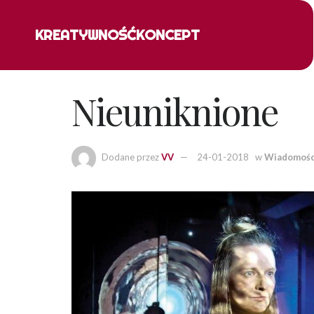
KREATYWNOŚĆ
KONCEPT
Nieuniknione
Dodane przez
VV
24-01-2018
w
Wiadomośc