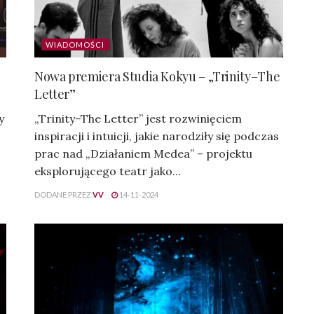
WIADOMOŚCI
Nowa premiera Studia Kokyu – „Trinity–The
Letter”
y
„Trinity–The Letter” jest rozwinięciem
inspiracji i intuicji, jakie narodziły się podczas
prac nad „Działaniem Medea” – projektu
eksplorującego teatr jako...
DODANE PRZEZ
VV
14-11-2024