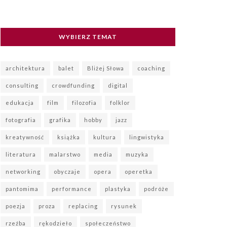
WYBIERZ TEMAT
architektura
balet
Bliżej Słowa
coaching
consulting
crowdfunding
digital
edukacja
film
filozofia
folklor
fotografia
grafika
hobby
jazz
kreatywność
książka
kultura
lingwistyka
literatura
malarstwo
media
muzyka
networking
obyczaje
opera
operetka
pantomima
performance
plastyka
podróże
poezja
proza
replacing
rysunek
rzeźba
rękodzieło
społeczeństwo