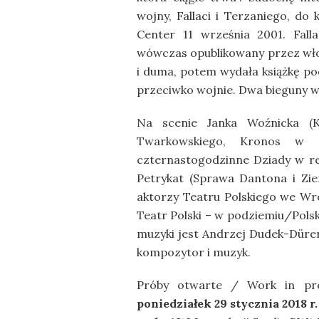
wojny, Fallaci i Terzaniego, d
Center 11 września 2001. Fall
wówczas opublikowany przez włosk
i duma, potem wydała książkę po
przeciwko wojnie. Dwa bieguny w
Na scenie Janka Woźnicka (K
Twarkowskiego, Kronos w re
czternastogodzinne Dziady w re
Petrykat (Sprawa Dantona i Ziem
aktorzy Teatru Polskiego we Wro
Teatr Polski – w podziemiu/Polsk
muzyki jest Andrzej Dudek-Dürer, 
kompozytor i muzyk.
Próby otwarte / Work in pr
poniedziałek 29 stycznia 2018 r.