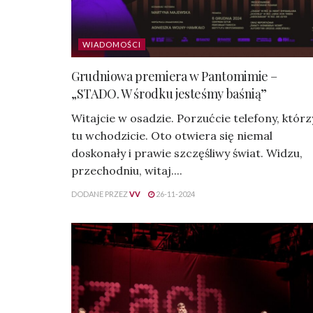
WIADOMOŚCI
Grudniowa premiera w Pantomimie –
„STADO. W środku jesteśmy baśnią”
Witajcie w osadzie. Porzućcie telefony, którz
tu wchodzicie. Oto otwiera się niemal
doskonały i prawie szczęśliwy świat. Widzu,
przechodniu, witaj....
DODANE PRZEZ
VV
26-11-2024