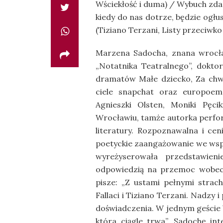
Wściekłość i duma) / Wybuch zda
kiedy do nas dotrze, będzie ogłu
(Tiziano Terzani, Listy przeciwko
Marzena Sadocha, znana wrocła
„Notatnika Teatralnego”, dokto
dramatów Małe dziecko, Za chw
ciele snapchat oraz europoem
Agnieszki Olsten, Moniki Pęc
Wrocławiu, tamże autorka perfo
literatury. Rozpoznawalna i cen
poetyckie zaangażowanie we wsp
wyreżyserowała przedstawien
odpowiedzią na przemoc wobec 
pisze: „Z ustami pełnymi strac
Fallaci i Tiziano Terzani. Nadzy
doświadczenia. W jednym geście 
która ciągle trwa”. Sadochę i