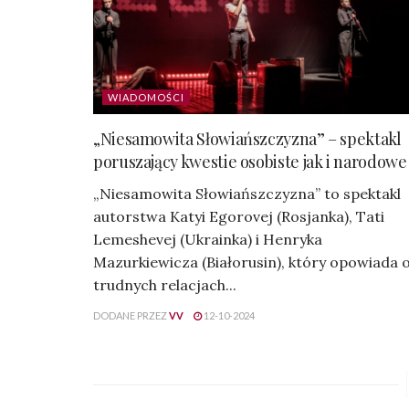
WIADOMOŚCI
„Niesamowita Słowiańszczyzna” – spektakl
poruszający kwestie osobiste jak i narodowe
„Niesamowita Słowiańszczyzna” to spektakl
autorstwa Katyi Egorovej (Rosjanka), Tati
Lemeshevej (Ukrainka) i Henryka
Mazurkiewicza (Białorusin), który opowiada 
trudnych relacjach...
DODANE PRZEZ
VV
12-10-2024