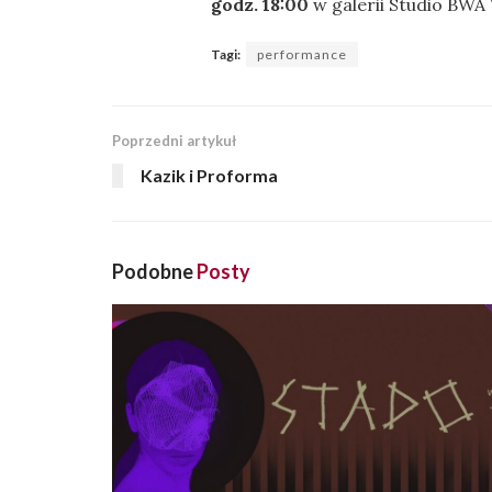
godz. 18:00
w galerii Studio BWA
Tagi:
performance
Poprzedni artykuł
Kazik i Proforma
Podobne
Posty