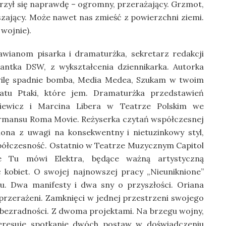
rzył się naprawdę – ogromny, przerażający. Grzmot,
szający. Może nawet nas zmieść z powierzchni ziemi.
 wojnie).
wianom pisarka i dramaturżka, sekretarz redakcji
rantka DSW, z wykształcenia dziennikarka. Autorka
ilę spadnie bomba, Media Medea, Szukam w twoim
atu Ptaki, które jem. Dramaturżka przedstawień
ikiewicz i Marcina Libera w Teatrze Polskim we
rmansu Roma Movie. Reżyserka czytań współczesnej
iona z uwagi na konsekwentny i nietuzinkowy styl,
ółczesność. Ostatnio w Teatrze Muzycznym Capitol
ie Tu mówi Elektra, będące ważną artystyczną
kobiet. O swojej najnowszej pracy „Nieuniknione”
hu. Dwa manifesty i dwa sny o przyszłości. Oriana
 i przerażeni. Zamknięci w jednej przestrzeni swojego
bezradności. Z dwoma projektami. Na brzegu wojny,
nteresuje spotkanie dwóch postaw w doświadczeniu