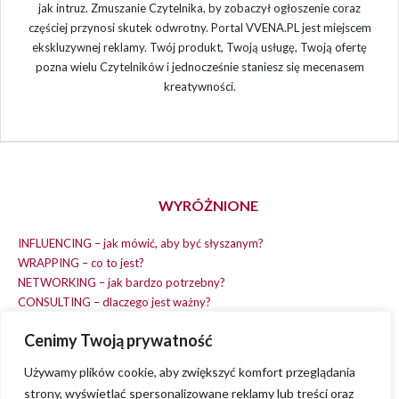
jak intruz. Zmuszanie Czytelnika, by zobaczył ogłoszenie coraz
częściej przynosi skutek odwrotny. Portal VVENA.PL jest miejscem
ekskluzywnej reklamy. Twój produkt, Twoją usługę, Twoją ofertę
pozna wielu Czytelników i jednocześnie staniesz się mecenasem
kreatywności.
WYRÓŻNIONE
INFLUENCING – jak mówić, aby być słyszanym?
WRAPPING – co to jest?
NETWORKING – jak bardzo potrzebny?
CONSULTING – dlaczego jest ważny?
REPLACING – masz na wszystko czas?
Cenimy Twoją prywatność
EARNING – jak zarobić na dobrym pomyśle?
COACHING – chcesz spełniać swój pomysł?
Używamy plików cookie, aby zwiększyć komfort przeglądania
strony, wyświetlać spersonalizowane reklamy lub treści oraz