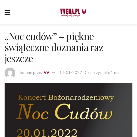
„Noc cudów” – piękne
świąteczne doznania raz
jeszcze
Dodane przez
VV
17-01-2022
Czas czytania: 1 min