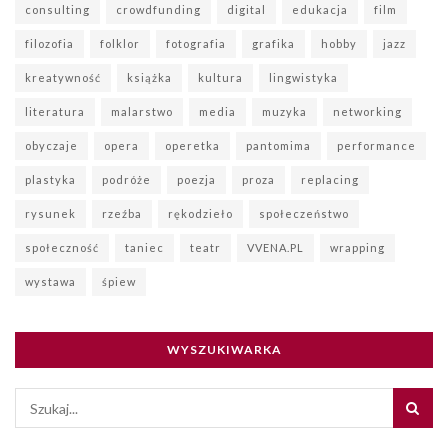
consulting
crowdfunding
digital
edukacja
film
filozofia
folklor
fotografia
grafika
hobby
jazz
kreatywność
książka
kultura
lingwistyka
literatura
malarstwo
media
muzyka
networking
obyczaje
opera
operetka
pantomima
performance
plastyka
podróże
poezja
proza
replacing
rysunek
rzeźba
rękodzieło
społeczeństwo
społeczność
taniec
teatr
VVENA.PL
wrapping
wystawa
śpiew
WYSZUKIWARKA