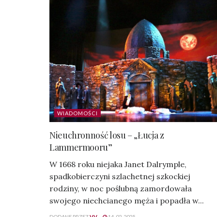
WIADOMOŚCI
Nieuchronność losu – „Łucja z
Lammermooru”
W 1668 roku niejaka Janet Dalrymple,
spadkobierczyni szlachetnej szkockiej
rodziny, w noc poślubną zamordowała
swojego niechcianego męża i popadła w...
DODANE PRZEZ
VV
14-02-2025