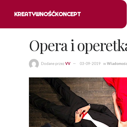
KREATYWNOŚĆ
KONCEPT
Opera i operetk
Dodane przez
VV
03-09-2019
w
Wiadomośc