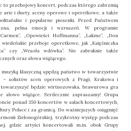
 to przebojowy koncert, podczas którego zabrzmią
e arie i duety, sceny operowe i operetkowe, a także
politańskie i popularne piosenki. Przed Państwem
czna, pełna emocji i wzruszeń. W programie
„Carmen”, „Opowieści Hoffmanna”, „Lakme”, „Don
że wiedeńskie przeboje operetkowe, jak „Księżniczka
rza” czy „Wesoła wdówka”. Nie zabraknie także
cznych oraz słowa wiążącego.
z muzyką klasyczną spędzą państwo w towarzystwie
w – solistów scen operowych z Pragi, Krakowa i
towarzyszyć będzie wirtuozowska, brawurowa gra
ie słowo wiążące. Serdecznie zapraszamy! Grupa
oncie ponad 350 koncertów w salach koncertowych,
ultury Polsce i za granicą. Do ważniejszych osiągnięć
harmonii Zielonogórskiej, trzykrotny występ podczas
nej, gdzie artyści koncertowali m.in. obok Grupy