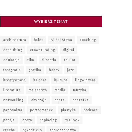
WYBIERZ TEMAT
architektura
balet
Bliżej Słowa
coaching
consulting
crowdfunding
digital
edukacja
film
filozofia
folklor
fotografia
grafika
hobby
jazz
kreatywność
książka
kultura
lingwistyka
literatura
malarstwo
media
muzyka
networking
obyczaje
opera
operetka
pantomima
performance
plastyka
podróże
poezja
proza
replacing
rysunek
rzeźba
rękodzieło
społeczeństwo