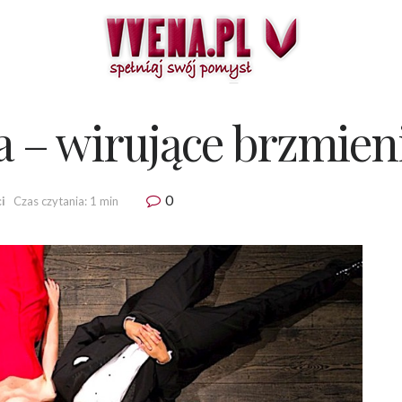
a – wirujące brzmien
0
i
Czas czytania: 1 min