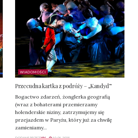
WIADOMOŚCI
Przecudna kartka z podróży – „Kandyd”
Bogactwo zdarzeń, żonglerka geografią
(wraz z bohaterami przemierzamy
holenderskie niziny, zatrzymujemy się
przejazdem w Paryżu, który już za chwilę
zamieniamy...
DODANE PRZEZ
VV
10-01-2025