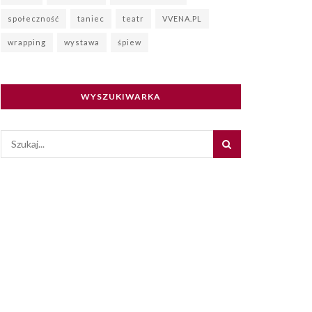
społeczność
taniec
teatr
VVENA.PL
wrapping
wystawa
śpiew
WYSZUKIWARKA