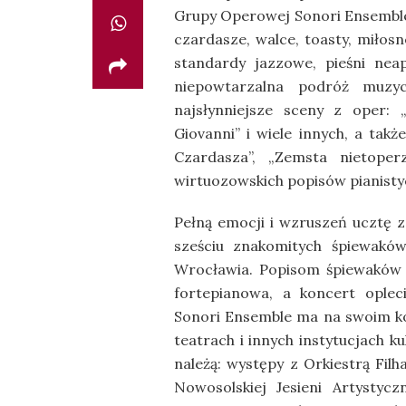
Grupy Operowej Sonori Ensemble
czardasze, walce, toasty, miłosn
standardy jazzowe, pieśni nea
niepowtarzalna podróż muzy
najsłynniejsze sceny z oper: 
Giovanni” i wiele innych, a tak
Czardasza”, „Zemsta nietope
wirtuozowskich popisów pianisty
Pełną emocji i wzruszeń ucztę 
sześciu znakomitych śpiewakó
Wrocławia. Popisom śpiewaków 
fortepianowa, a koncert oplec
Sonori Ensemble ma na swoim k
teatrach i innych instytucjach k
należą: występy z Orkiestrą Fil
Nowosolskiej Jesieni Artystycz