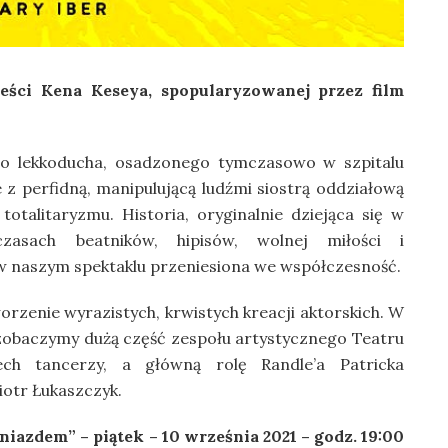
ieści Kena Keseya, spopularyzowanej przez film
o lekkoducha, osadzonego tymczasowo w szpitalu
e z perfidną, manipulującą ludźmi siostrą oddziałową
talitaryzmu. Historia, oryginalnie dziejąca się w
asach beatników, hipisów, wolnej miłości i
w naszym spektaklu przeniesiona we współczesność.
rzenie wyrazistych, krwistych kreacji aktorskich. W
zobaczymy dużą część zespołu artystycznego Teatru
ech tancerzy, a główną rolę Randle’a Patricka
otr Łukaszczyk.
iazdem” – piątek – 10 września 2021 – godz. 19:00