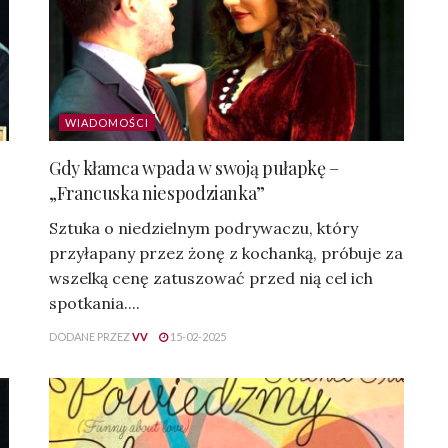
WIADOMOŚCI
Gdy kłamca wpada w swoją pułapkę –
„Francuska niespodzianka”
Sztuka o niedzielnym podrywaczu, który
przyłapany przez żonę z kochanką, próbuje za
wszelką cenę zatuszować przed nią cel ich
spotkania....
DODANE PRZEZ
VV
15-02-2025