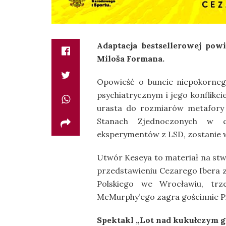
Adaptacja bestsellerowej pow
Miloša Formana.
Opowieść o buncie niepokorneg
psychiatrycznym i jego konflikci
urasta do rozmiarów metafory to
Stanach Zjednoczonych w cz
eksperymentów z LSD, zostanie 
Utwór Keseya to materiał na stwo
przedstawieniu Cezarego Ibera 
Polskiego we Wrocławiu, trz
McMurphy’ego zagra gościnnie Pi
Spektakl „Lot nad kukułczym gn