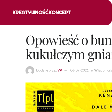
KREATYWNOŚĆ
KONCEPT
Opowieść o bun
kukułczym gni
Dodane przez
VV
06-09-2021
w
Wiadomośc