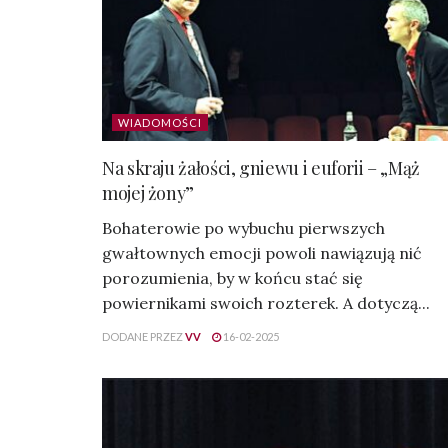
WIADOMOŚCI
Na skraju żałości, gniewu i euforii – „Mąż
mojej żony”
Bohaterowie po wybuchu pierwszych
gwałtownych emocji powoli nawiązują nić
porozumienia, by w końcu stać się
powiernikami swoich rozterek. A dotyczą...
DODANE PRZEZ
VV
16-02-2025