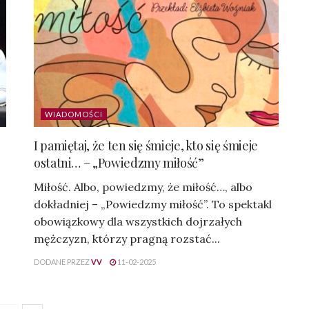
WIADOMOŚCI
I pamiętaj, że ten się śmieje, kto się śmieje
ostatni… – „Powiedzmy miłość”
Miłość. Albo, powiedzmy, że miłość…, albo
dokładniej – „Powiedzmy miłość”. To spektakl
obowiązkowy dla wszystkich dojrzałych
mężczyzn, którzy pragną rozstać...
DODANE PRZEZ
VV
11-02-2025