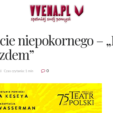
cie niepokornego – „
azdem”
0
i
Czas czytania: 1 min