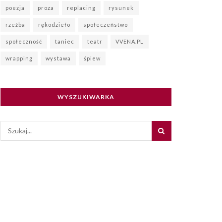
poezja
proza
replacing
rysunek
rzeźba
rękodzieło
społeczeństwo
społeczność
taniec
teatr
VVENA.PL
wrapping
wystawa
śpiew
WYSZUKIWARKA