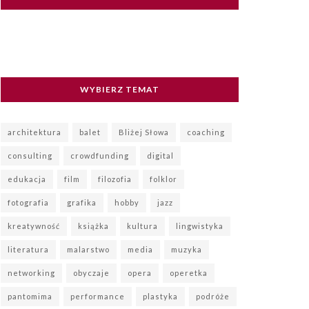
WYBIERZ TEMAT
architektura
balet
Bliżej Słowa
coaching
consulting
crowdfunding
digital
edukacja
film
filozofia
folklor
fotografia
grafika
hobby
jazz
kreatywność
książka
kultura
lingwistyka
literatura
malarstwo
media
muzyka
networking
obyczaje
opera
operetka
pantomima
performance
plastyka
podróże