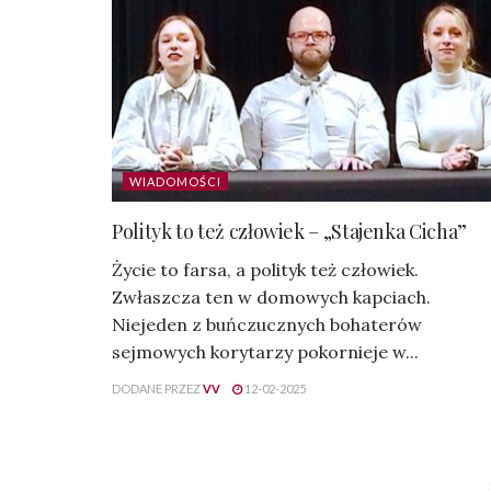
WIADOMOŚCI
Polityk to też człowiek – „Stajenka Cicha”
Życie to farsa, a polityk też człowiek.
Zwłaszcza ten w domowych kapciach.
Niejeden z buńczucznych bohaterów
sejmowych korytarzy pokornieje w...
DODANE PRZEZ
VV
12-02-2025