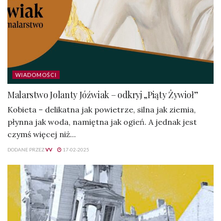
WIADOMOŚCI
Malarstwo Jolanty Jóźwiak – odkryj „Piąty Żywioł”
Kobieta – delikatna jak powietrze, silna jak ziemia,
płynna jak woda, namiętna jak ogień. A jednak jest
czymś więcej niż...
DODANE PRZEZ
VV
17-02-2025