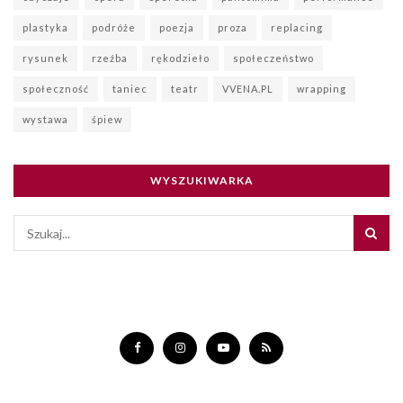
plastyka
podróże
poezja
proza
replacing
rysunek
rzeźba
rękodzieło
społeczeństwo
społeczność
taniec
teatr
VVENA.PL
wrapping
wystawa
śpiew
WYSZUKIWARKA