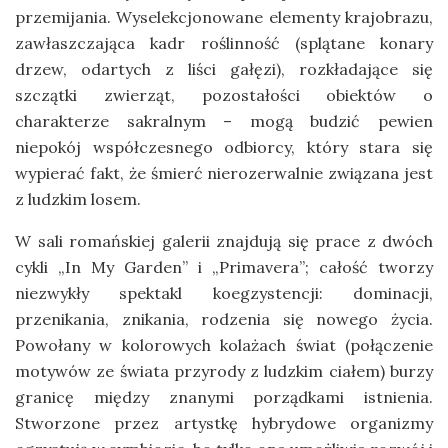
przemijania. Wyselekcjonowane elementy krajobrazu,
zawłaszczająca kadr roślinność (splątane konary
drzew, odartych z liści gałęzi), rozkładające się
szczątki zwierząt, pozostałości obiektów o
charakterze sakralnym – mogą budzić pewien
niepokój współczesnego odbiorcy, który stara się
wypierać fakt, że śmierć nierozerwalnie związana jest
z ludzkim losem.
W sali romańskiej galerii znajdują się prace z dwóch
cykli „In My Garden” i „Primavera”; całość tworzy
niezwykły spektakl koegzystencji: dominacji,
przenikania, znikania, rodzenia się nowego życia.
Powołany w kolorowych kolażach świat (połączenie
motywów ze świata przyrody z ludzkim ciałem) burzy
granicę między znanymi porządkami istnienia.
Stworzone przez artystkę hybrydowe organizmy