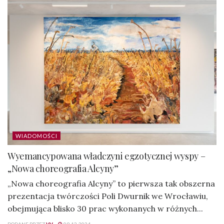
WIADOMOŚCI
Wyemancypowana władczyni egzotycznej wyspy –
„Nowa choreografia Alcyny”
„Nowa choreografia Alcyny” to pierwsza tak obszerna
prezentacja twórczości Poli Dwurnik we Wrocławiu,
obejmująca blisko 30 prac wykonanych w różnych...
DODANE PRZEZ
VV
09-12-2024