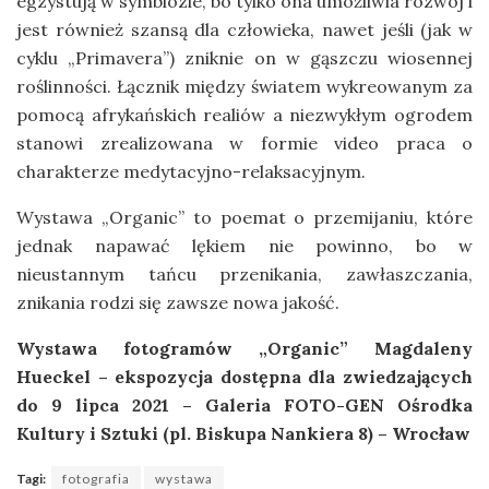
egzystują w symbiozie, bo tylko ona umożliwia rozwój i
jest również szansą dla człowieka, nawet jeśli (jak w
cyklu „Primavera”) zniknie on w gąszczu wiosennej
roślinności. Łącznik między światem wykreowanym za
pomocą afrykańskich realiów a niezwykłym ogrodem
stanowi zrealizowana w formie video praca o
charakterze medytacyjno-relaksacyjnym.
Wystawa „Organic” to poemat o przemijaniu, które
jednak napawać lękiem nie powinno, bo w
nieustannym tańcu przenikania, zawłaszczania,
znikania rodzi się zawsze nowa jakość.
Wystawa fotogramów
„Organic” Magdaleny
Hueckel – ekspozycja dostępna dla zwiedzających
do 9 lipca 2021 – Galeria FOTO-GEN Ośrodka
Kultury i Sztuki (pl. Biskupa Nankiera 8) – Wrocław
Tagi:
fotografia
wystawa