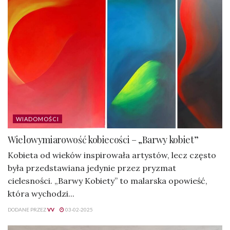
WIADOMOŚCI
Wielowymiarowość kobiecości – „Barwy kobiet”
Kobieta od wieków inspirowała artystów, lecz często
była przedstawiana jedynie przez pryzmat
cielesności. „Barwy Kobiety” to malarska opowieść,
która wychodzi...
DODANE PRZEZ
VV
03-02-2025