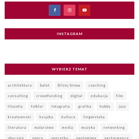
INSTAGRAM
WYBIERZ TEMAT
architektura
balet
Bliżej Słowa
coaching
consulting
crowdfunding
digital
edukacja
film
filozofia
folklor
fotografia
grafika
hobby
jazz
kreatywność
książka
kultura
lingwistyka
literatura
malarstwo
media
muzyka
networking
obyczaje
opera
operetka
pantomima
performance