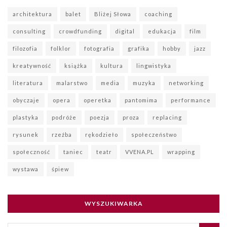
architektura
balet
Bliżej Słowa
coaching
consulting
crowdfunding
digital
edukacja
film
filozofia
folklor
fotografia
grafika
hobby
jazz
kreatywność
książka
kultura
lingwistyka
literatura
malarstwo
media
muzyka
networking
obyczaje
opera
operetka
pantomima
performance
plastyka
podróże
poezja
proza
replacing
rysunek
rzeźba
rękodzieło
społeczeństwo
społeczność
taniec
teatr
VVENA.PL
wrapping
wystawa
śpiew
WYSZUKIWARKA