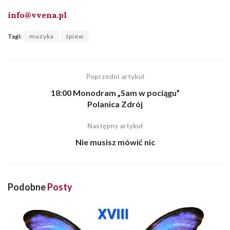
info@vvena.pl
Tagi:
muzyka
śpiew
Poprzedni artykuł
18:00 Monodram „Sam w pociągu”
Polanica Zdrój
Następny artykuł
Nie musisz mówić nic
Podobne
Posty