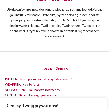
Użytkownicy internetu doskonale wiedzą, że reklama jest odbierana
jak intruz. Zmuszanie Czytelnika, by zobaczył ogłoszenie coraz
częściej przynosi skutek odwrotny. Portal VVENA.PL jest miejscem
ekskluzywnej reklamy. Twój produkt, Twoją usługę, Twoją ofertę
pozna wielu Czytelników i jednocześnie staniesz się mecenasem
kreatywności.
WYRÓŻNIONE
INFLUENCING – jak mówić, aby być słyszanym?
WRAPPING – co to jest?
NETWORKING – jak bardzo potrzebny?
CONSULTING – dlaczego jest ważny?
REPLACING – masz na wszystko czas?
Cenimy Twoją prywatność
EARNING – jak zarobić na dobrym pomyśle?