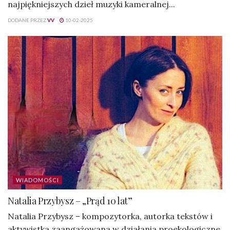
najpiękniejszych dzieł muzyki kameralnej...
DODANE PRZEZ
VV
10-02-2025
WIADOMOŚCI
Natalia Przybysz – „Prąd 10 lat”
Natalia Przybysz – kompozytorka, autorka tekstów i
aktywistka zaangażowana w działania proekologiczne.