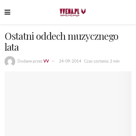
Ostatni oddech muzycznego
lata
Dodane przez
VV
24-09-2014
Czas czytania: 2 min