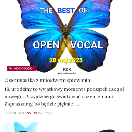
WIADOMOŚCI
Osiemnastka z mnóstwem śpiewania
18. urodziny to wyjątkowy moment i początek czegoś
nowego. Przyjdźcie go świętować razem z nami.
Zapraszamy, bo będzie pięknie –...
DODANE PRZEZ
VV
15-05-2025