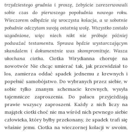
trzydziestego grudnia i proszę, żebyście zarezerwowali
sobie czas do pierwszego popołudnia nowego roku.
Wieczorem odbędzie się uroczysta kolacja, a w sobotnie
południe odczytam swoją ostatnią wolę. Wszystko zostało
uzgodnione, więc niech nikt nie próbuje później
podważać testamentu. Sprawa będzie wystarczającym
skandalem i dokumentnie was skompromituje. Wasza
ukochana ciotka.
Ciotka Wirydianna choruje na
nowotwór Nie chcąc umierać tak, jak przewidział to
los, zamierza oddać spadek jednemu z krewnych i
popełnić samobójstwo. Do wybranych przez siebie, w
sobie tylko znanym schemacie krewnych, wysyła
tajemnicze zaproszenia. Do pałacu przyjeżdżają
prawie wszyscy zaproszeni. Każdy z nich liczy na
majątek ciotki choć nie ma wśród nich pewnego siebie
człowieka, który byłby przekonany, że spadek trafi się
właśnie jemu. Ciotka na wieczornej kolacji w swoim,