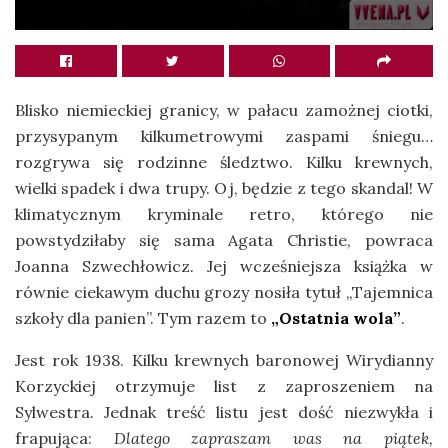
Blisko niemieckiej granicy, w pałacu zamożnej ciotki,
przysypanym kilkumetrowymi zaspami śniegu…
rozgrywa się rodzinne śledztwo. Kilku krewnych,
wielki spadek i dwa trupy. Oj, będzie z tego skandal! W
klimatycznym kryminale retro, którego nie
powstydziłaby się sama Agata Christie, powraca
Joanna Szwechłowicz. Jej wcześniejsza książka w
równie ciekawym duchu grozy nosiła tytuł „Tajemnica
szkoły dla panien”. Tym razem to
„Ostatnia wola”
.
Jest rok 1938. Kilku krewnych baronowej Wirydianny
Korzyckiej otrzymuje list z zaproszeniem na
Sylwestra. Jednak treść listu jest dość niezwykła i
frapująca:
Dlatego zapraszam was na piątek,