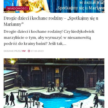
WIADOMOŚCI
Drogie dzieci i kochane rodziny – „Spotkajmy się u
Marianny”
Drogie dzieci i kochane rodziny! Czy kiedykolwiek
marzyliście o tym, aby wyruszyć w niesamowitą
podróż do krainy baśni? Jeśli tak,...
DODANE PRZEZ
VV
17-10-2023