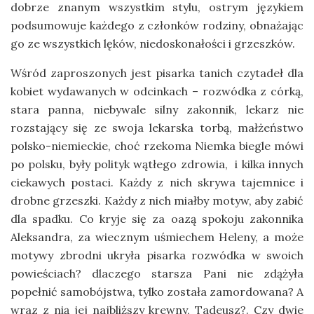
dobrze znanym wszystkim stylu, ostrym językiem
podsumowuje każdego z członków rodziny, obnażając
go ze wszystkich lęków, niedoskonałości i grzeszków.
Wśród zaproszonych jest pisarka tanich czytadeł dla
kobiet wydawanych w odcinkach – rozwódka z córką,
stara panna, niebywale silny zakonnik, lekarz nie
rozstający się ze swoja lekarska torbą, małżeństwo
polsko-niemieckie, choć rzekoma Niemka biegle mówi
po polsku, były polityk wątłego zdrowia, i kilka innych
ciekawych postaci. Każdy z nich skrywa tajemnice i
drobne grzeszki. Każdy z nich miałby motyw, aby zabić
dla spadku. Co kryje się za oazą spokoju zakonnika
Aleksandra, za wiecznym uśmiechem Heleny, a może
motywy zbrodni ukryła pisarka rozwódka w swoich
powieściach? dlaczego starsza Pani nie zdążyła
popełnić samobójstwa, tylko została zamordowana? A
wraz z nią jej najbliższy krewny, Tadeusz?. Czy dwie