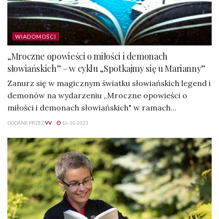
WIADOMOŚCI
„Mroczne opowieści o miłości i demonach
słowiańskich” – w cyklu „Spotkajmy się u Marianny”
Zanurz się w magicznym światku słowiańskich legend i
demonów na wydarzeniu „Mroczne opowieści o
miłości i demonach słowiańskich" w ramach...
DODANE PRZEZ
VV
16-10-2023