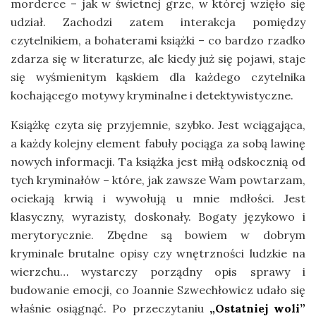
morderce – jak w świetnej grze, w której wzięło się
udział. Zachodzi zatem interakcja pomiędzy
czytelnikiem, a bohaterami książki – co bardzo rzadko
zdarza się w literaturze, ale kiedy już się pojawi, staje
się wyśmienitym kąskiem dla każdego czytelnika
kochającego motywy kryminalne i detektywistyczne.
Książkę czyta się przyjemnie, szybko. Jest wciągająca,
a każdy kolejny element fabuły pociąga za sobą lawinę
nowych informacji. Ta książka jest miłą odskocznią od
tych kryminałów – które, jak zawsze Wam powtarzam,
ociekają krwią i wywołują u mnie mdłości. Jest
klasyczny, wyrazisty, doskonały. Bogaty językowo i
merytorycznie. Zbędne są bowiem w dobrym
kryminale brutalne opisy czy wnętrzności ludzkie na
wierzchu… wystarczy porządny opis sprawy i
budowanie emocji, co Joannie Szwechłowicz udało się
właśnie osiągnąć. Po przeczytaniu
„Ostatniej woli”