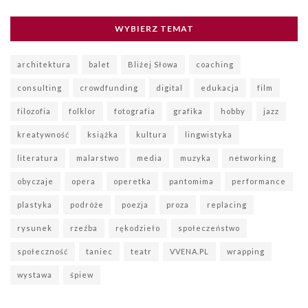
WYBIERZ TEMAT
architektura
balet
Bliżej Słowa
coaching
consulting
crowdfunding
digital
edukacja
film
filozofia
folklor
fotografia
grafika
hobby
jazz
kreatywność
książka
kultura
lingwistyka
literatura
malarstwo
media
muzyka
networking
obyczaje
opera
operetka
pantomima
performance
plastyka
podróże
poezja
proza
replacing
rysunek
rzeźba
rękodzieło
społeczeństwo
społeczność
taniec
teatr
VVENA.PL
wrapping
wystawa
śpiew