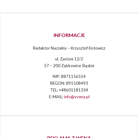
INFORMACJE
Redaktor Naczelny – Krzysztof Kotowicz
ul. Zacisze 12/2
57 – 200 Ząbkowice Śląskie
NIP: 8871156554
REGON: 891508493
TEL: +48601181334
E-MAIL:
info@vvena.pl
REKLAMA Z WENĄ