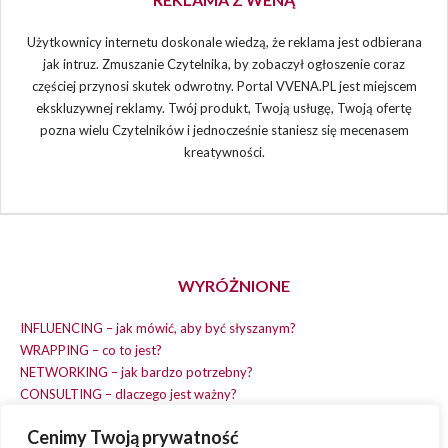
Użytkownicy internetu doskonale wiedzą, że reklama jest odbierana
jak intruz. Zmuszanie Czytelnika, by zobaczył ogłoszenie coraz
częściej przynosi skutek odwrotny. Portal VVENA.PL jest miejscem
ekskluzywnej reklamy. Twój produkt, Twoją usługę, Twoją ofertę
pozna wielu Czytelników i jednocześnie staniesz się mecenasem
kreatywności.
WYRÓŻNIONE
INFLUENCING – jak mówić, aby być słyszanym?
WRAPPING – co to jest?
NETWORKING – jak bardzo potrzebny?
CONSULTING – dlaczego jest ważny?
REPLACING – masz na wszystko czas?
Cenimy Twoją prywatność
EARNING – jak zarobić na dobrym pomyśle?