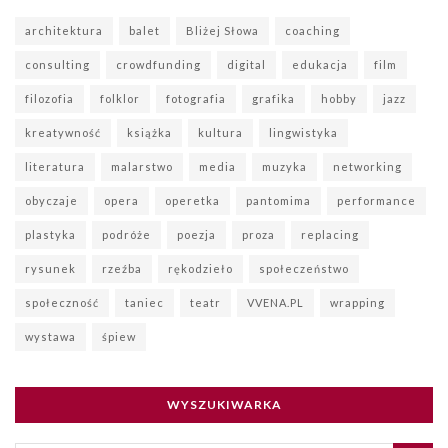
architektura
balet
Bliżej Słowa
coaching
consulting
crowdfunding
digital
edukacja
film
filozofia
folklor
fotografia
grafika
hobby
jazz
kreatywność
książka
kultura
lingwistyka
literatura
malarstwo
media
muzyka
networking
obyczaje
opera
operetka
pantomima
performance
plastyka
podróże
poezja
proza
replacing
rysunek
rzeźba
rękodzieło
społeczeństwo
społeczność
taniec
teatr
VVENA.PL
wrapping
wystawa
śpiew
WYSZUKIWARKA