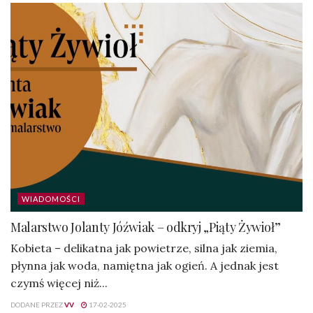
WIADOMOŚCI
Malarstwo Jolanty Jóźwiak – odkryj „Piąty Żywioł”
Kobieta – delikatna jak powietrze, silna jak ziemia,
płynna jak woda, namiętna jak ogień. A jednak jest
czymś więcej niż...
DODANE PRZEZ
VV
17-02-2025