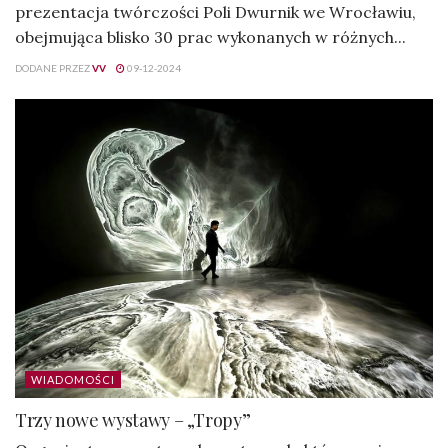
prezentacja twórczości Poli Dwurnik we Wrocławiu,
obejmująca blisko 30 prac wykonanych w różnych...
DODANE PRZEZ
VV
09-12-2024
WIADOMOŚCI
Trzy nowe wystawy – „Tropy”