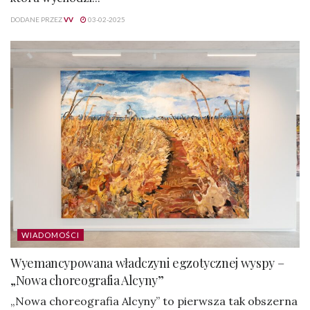
DODANE PRZEZ
VV
03-02-2025
WIADOMOŚCI
Wyemancypowana władczyni egzotycznej wyspy –
„Nowa choreografia Alcyny”
„Nowa choreografia Alcyny” to pierwsza tak obszerna