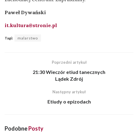
Paweł Dywański
it.kultura@stronie.pl
Tagi:
malarstwo
Poprzedni artykuł
21:30 Wieczór etiud tanecznych
Lądek Zdrój
Następny artykuł
Etiudy o epizodach
Podobne
Posty