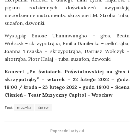
piękno codziennych doświadczeń uwypuklają
niecodzienne instrumenty: skrzypce J.M. Stroha, tuba,
suzafon, dzwonki.
Wystąpią: Emose Uhunmwangho – głos, Beata
Wołczyk – skrzypotrąba, Emilia Danilecka – cellotrąba,
Joanna Trzaska – skrzypotrąba, Dariusz Wołczyk –
altotrąba, Piotr Hałaj – tuba, suzafon, dzwonki
Koncert „Po światach. Poświatowskiej na głos i
skrzypotrąby” – wtorek – 22 lutego 2022 – godz.
19:00 / środa – 23 lutego 2022 – godz. 19:00 – Scena
Ciśnień – Teatr Muzyczny Capitol – Wrocław
Tagi:
muzyka
śpiew
Poprzedni artykuł