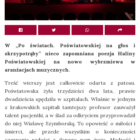
W „Po światach. Poświatowskiej na głos i
skrzypotrąby” nieco zapomniana poezja Haliny
Poświatowskiej na nowo wybrzmiewa w
aranżacjach muzycznych.
Treść wierszy jest całkowicie odarta z patosu.
Poświatowska żyła trzydzieści dwa lata, prawie
dwadzieścia spędziła w szpitalach. Właśnie w jednym
z krakowskich szpitali tamtejszy profesor zauważył
talent pacjentki, a w ślad za odkryciem przyprowadził
do niej Wisławę Szymborską. To opowieść o miłości i
śmierci, ale przede wszystkim o konieczności
czerpania radości z danego nam życia. Mądrość i