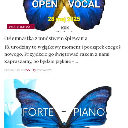
WIADOMOŚCI
Osiemnastka z mnóstwem śpiewania
18. urodziny to wyjątkowy moment i początek czegoś
nowego. Przyjdźcie go świętować razem z nami.
Zapraszamy, bo będzie pięknie –...
DODANE PRZEZ
VV
15-05-2025