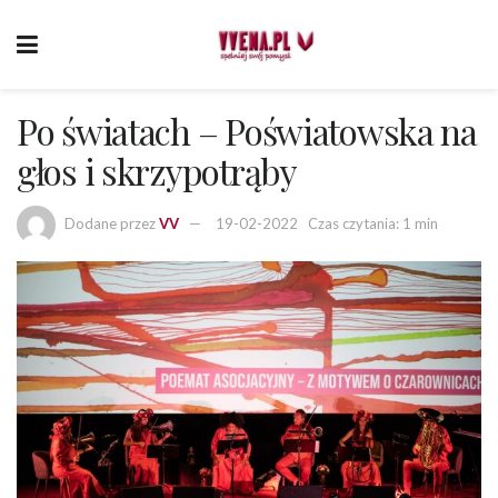
Po światach – Poświatowska na
głos i skrzypotrąby
Dodane przez
VV
19-02-2022
Czas czytania: 1 min