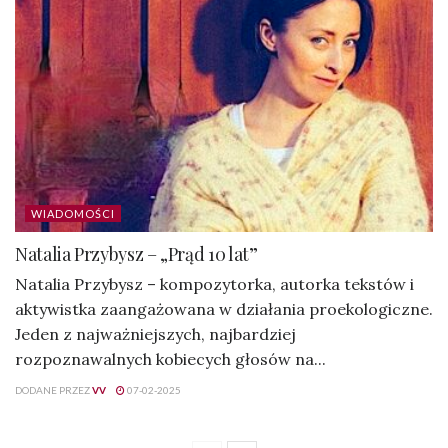
WIADOMOŚCI
Natalia Przybysz – „Prąd 10 lat”
Natalia Przybysz – kompozytorka, autorka tekstów i
aktywistka zaangażowana w działania proekologiczne.
Jeden z najważniejszych, najbardziej
rozpoznawalnych kobiecych głosów na...
DODANE PRZEZ
VV
07-02-2025