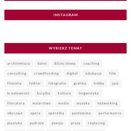
INSTAGRAM
WYBIERZ TEMAT
architektura
balet
Bliżej Słowa
coaching
consulting
crowdfunding
digital
edukacja
film
filozofia
folklor
fotografia
grafika
hobby
jazz
kreatywność
książka
kultura
lingwistyka
literatura
malarstwo
media
muzyka
networking
obyczaje
opera
operetka
pantomima
performance
plastyka
podróże
poezja
proza
replacing