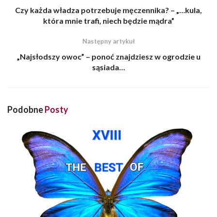
Czy każda władza potrzebuje męczennika? – „…kula,
która mnie trafi, niech będzie mądra”
Następny artykuł
„Najsłodszy owoc” – ponoć znajdziesz w ogrodzie u
sąsiada…
Podobne
Posty