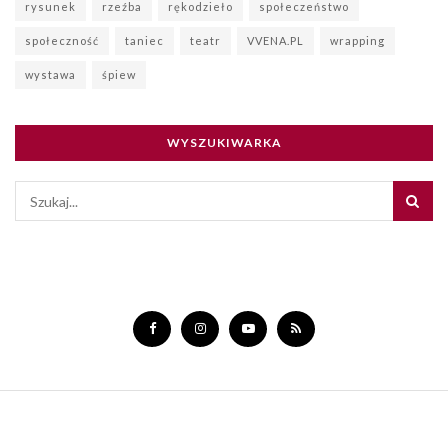
rysunek
rzeźba
rękodzieło
społeczeństwo
społeczność
taniec
teatr
VVENA.PL
wrapping
wystawa
śpiew
WYSZUKIWARKA