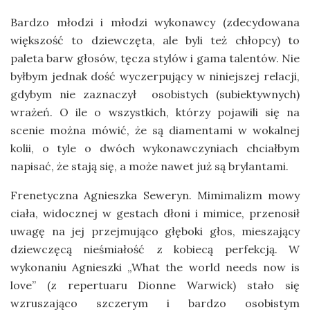
Bardzo młodzi i młodzi wykonawcy (zdecydowana
większość to dziewczęta, ale byli też chłopcy) to
paleta barw głosów, tęcza stylów i gama talentów. Nie
byłbym jednak dość wyczerpujący w niniejszej relacji,
gdybym nie zaznaczył osobistych (subiektywnych)
wrażeń. O ile o wszystkich, którzy pojawili się na
scenie można mówić, że są diamentami w wokalnej
kolii, o tyle o dwóch wykonawczyniach chciałbym
napisać, że stają się, a może nawet już są brylantami.
Frenetyczna Agnieszka Seweryn. Mimimalizm mowy
ciała, widocznej w gestach dłoni i mimice, przenosił
uwagę na jej przejmująco głęboki głos, mieszający
dziewczęcą nieśmiałość z kobiecą perfekcją. W
wykonaniu Agnieszki „What the world needs now is
love” (z repertuaru Dionne Warwick) stało się
wzruszająco szczerym i bardzo osobistym