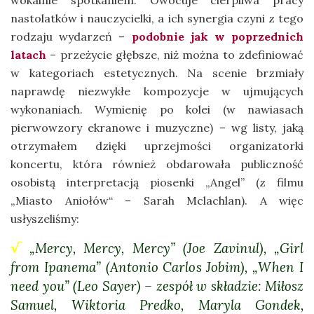
wokalnie spotkaniem. Owocuje cierpliwa pracy
nastolatków i nauczycielki, a ich synergia czyni z tego
rodzaju wydarzeń –
podobnie jak w poprzednich
latach
– przeżycie głębsze, niż można to zdefiniować
w kategoriach estetycznych. Na scenie brzmiały
naprawdę niezwykłe kompozycje w ujmujących
wykonaniach. Wymienię po kolei (w nawiasach
pierwowzory ekranowe i muzyczne) – wg listy, jaką
otrzymałem dzięki uprzejmości organizatorki
koncertu, która również obdarowała publiczność
osobistą interpretacją piosenki „Angel” (z filmu
„Miasto Aniołów“ – Sarah Mclachlan). A więc
usłyszeliśmy:
√
„Mercy, Mercy, Mercy” (Joe Zavinul), „Girl
from Ipanema” (Antonio Carlos Jobim), „When I
need you” (Leo Sayer) – zespół w składzie: Miłosz
Samuel, Wiktoria Predko, Maryla Gondek,