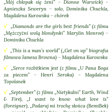
„Mój chłopak się żeni” – Dionne Warwick) –
Agnieszka Seweryn – solo, Dominika Chuchla,
Magdalena Kurowska – chórek
√
„Diamonds are the girls best friends” (z filmu
„Mężczyźni wolą blondynki” Marylin Monroe) –
Dominika Chuchla
√
„This is a man’s world” („Get on up” biografia
filmowa Jamesa Browna) – Magdalena Kurowska
√
„Serce rozbitkiem jest (z filmu „U Pana Boga
za piecem” – Henri Seroka) – Magdalena
Topolanek
√
„September” (z filmu „Nietykalni” Earth, Wind
& Fire), „I want to know what love is”
(Foreigner), „Podaruj mi trochę słońca (BemiBek)