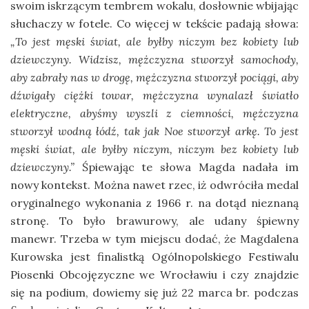
swoim iskrzącym tembrem wokalu, dosłownie wbijając
słuchaczy w fotele. Co więcej w tekście padają słowa:
„To jest męski świat, ale byłby niczym bez kobiety lub
dziewczyny. Widzisz, mężczyzna stworzył samochody,
aby zabrały nas w drogę, mężczyzna stworzył pociągi, aby
dźwigały ciężki towar, mężczyzna wynalazł światło
elektryczne, abyśmy wyszli z ciemności, mężczyzna
stworzył wodną łódź, tak jak Noe stworzył arkę. To jest
męski świat, ale byłby niczym, niczym bez kobiety lub
dziewczyny.”
Śpiewając te słowa Magda nadała im
nowy kontekst. Można nawet rzec, iż odwróciła medal
oryginalnego wykonania z 1966 r. na dotąd nieznaną
stronę. To było brawurowy, ale udany śpiewny
manewr. Trzeba w tym miejscu dodać, że Magdalena
Kurowska jest finalistką Ogólnopolskiego Festiwalu
Piosenki Obcojęzyczne we Wrocławiu i czy znajdzie
się na podium, dowiemy się już 22 marca br. podczas