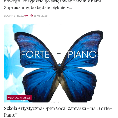
nowego. Przyjdźcie go świętować razem z nami.
Zapraszamy, bo będzie pięknie –...
DODANE PRZEZ
VV
15-05-2025
WIADOMOŚCI
Szkoła Artystyczna Open Vocal zaprasza – na „Forte-
Piano”