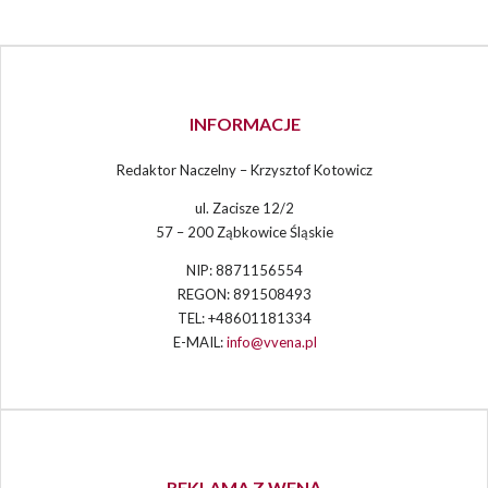
INFORMACJE
Redaktor Naczelny – Krzysztof Kotowicz
ul. Zacisze 12/2
57 – 200 Ząbkowice Śląskie
NIP: 8871156554
REGON: 891508493
TEL: +48601181334
E-MAIL:
info@vvena.pl
REKLAMA Z WENĄ