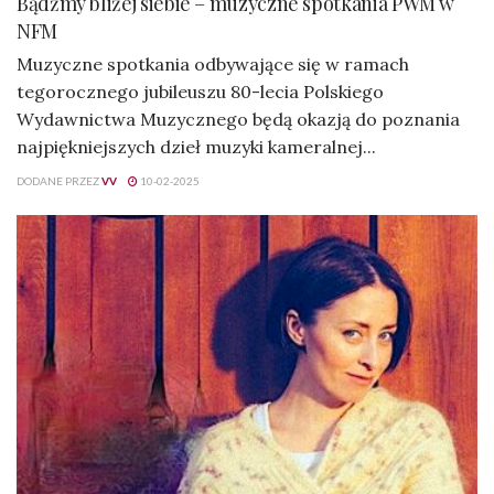
Bądźmy bliżej siebie – muzyczne spotkania PWM w
NFM
Muzyczne spotkania odbywające się w ramach
tegorocznego jubileuszu 80-lecia Polskiego
Wydawnictwa Muzycznego będą okazją do poznania
najpiękniejszych dzieł muzyki kameralnej...
DODANE PRZEZ
VV
10-02-2025