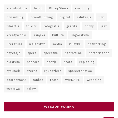
architektura
balet
Bliżej Słowa
coaching
consulting
crowdfunding
digital
edukacja
film
filozofia
folklor
fotografia
grafika
hobby
jazz
kreatywność
książka
kultura
lingwistyka
literatura
malarstwo
media
muzyka
networking
obyczaje
opera
operetka
pantomima
performance
plastyka
podróże
poezja
proza
replacing
rysunek
rzeźba
rękodzieło
społeczeństwo
społeczność
taniec
teatr
VVENA.PL
wrapping
wystawa
śpiew
WYSZUKIWARKA