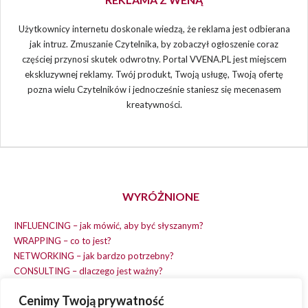
Użytkownicy internetu doskonale wiedzą, że reklama jest odbierana
jak intruz. Zmuszanie Czytelnika, by zobaczył ogłoszenie coraz
częściej przynosi skutek odwrotny. Portal VVENA.PL jest miejscem
ekskluzywnej reklamy. Twój produkt, Twoją usługę, Twoją ofertę
pozna wielu Czytelników i jednocześnie staniesz się mecenasem
kreatywności.
WYRÓŻNIONE
INFLUENCING – jak mówić, aby być słyszanym?
WRAPPING – co to jest?
NETWORKING – jak bardzo potrzebny?
CONSULTING – dlaczego jest ważny?
REPLACING – masz na wszystko czas?
Cenimy Twoją prywatność
EARNING – jak zarobić na dobrym pomyśle?