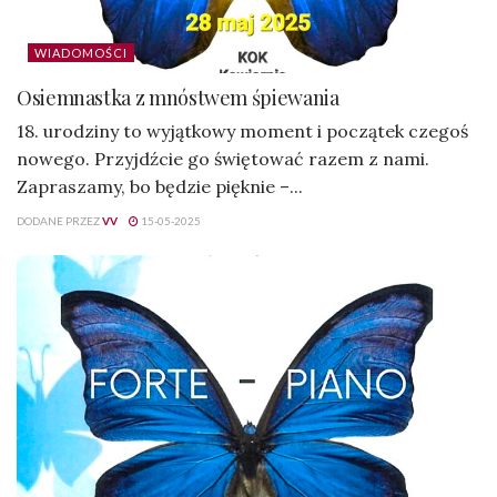
WIADOMOŚCI
Osiemnastka z mnóstwem śpiewania
18. urodziny to wyjątkowy moment i początek czegoś
nowego. Przyjdźcie go świętować razem z nami.
Zapraszamy, bo będzie pięknie –...
DODANE PRZEZ
VV
15-05-2025