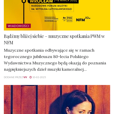
WIADOMOŚCI
Bądźmy bliżej siebie – muzyczne spotkania PWM w
NFM
Muzyczne spotkania odbywające się w ramach
tegorocznego jubileuszu 80-lecia Polskiego
Wydawnictwa Muzycznego będą okazją do poznania
najpiękniejszych dzieł muzyki kameralnej...
DODANE PRZEZ
VV
10-02-2025