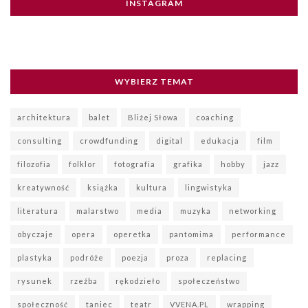
INSTAGRAM
WYBIERZ TEMAT
architektura
balet
Bliżej Słowa
coaching
consulting
crowdfunding
digital
edukacja
film
filozofia
folklor
fotografia
grafika
hobby
jazz
kreatywność
książka
kultura
lingwistyka
literatura
malarstwo
media
muzyka
networking
obyczaje
opera
operetka
pantomima
performance
plastyka
podróże
poezja
proza
replacing
rysunek
rzeźba
rękodzieło
społeczeństwo
społeczność
taniec
teatr
VVENA.PL
wrapping