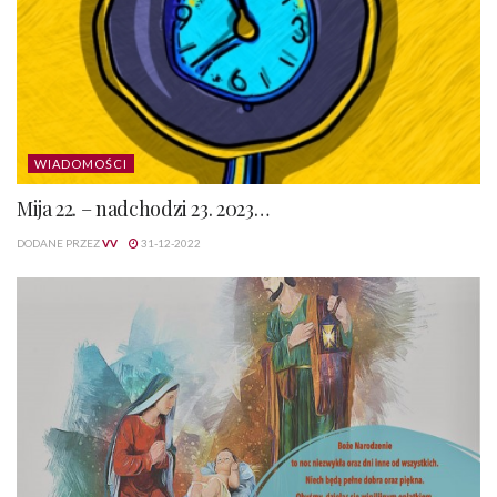
WIADOMOŚCI
Mija 22. – nadchodzi 23. 2023…
DODANE PRZEZ
VV
31-12-2022