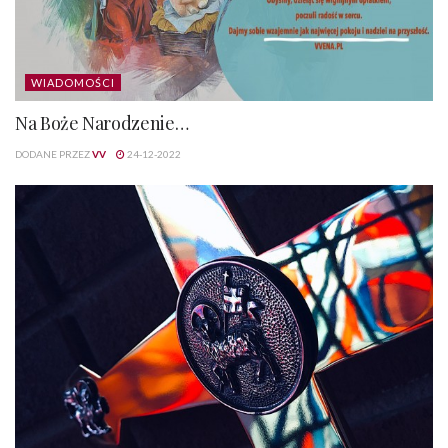
WIADOMOŚCI
Na Boże Narodzenie…
DODANE PRZEZ
VV
24-12-2022