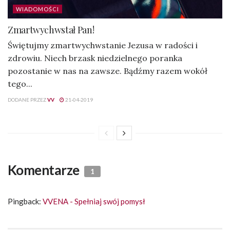
WIADOMOŚCI
Zmartwychwstał Pan!
Świętujmy zmartwychwstanie Jezusa w radości i
zdrowiu. Niech brzask niedzielnego poranka
pozostanie w nas na zawsze. Bądźmy razem wokół
tego...
DODANE PRZEZ
VV
21-04-2019
Komentarze
1
Pingback:
VVENA - Spełniaj swój pomysł