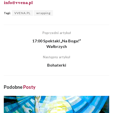
info@vvena.pl
Tagi:
VVENA.PL
wrapping
Poprzedni artykuł
17:00 Spektakl „Na Boga!”
Wałbrzych
Następny artykuł
Bohaterki
Podobne
Posty