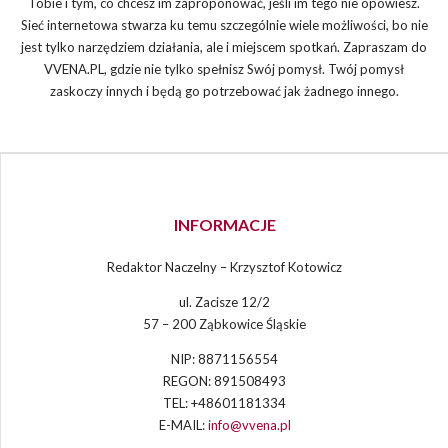
Tobie i tym, co chcesz im zaproponować, jeśli im tego nie opowiesz.
Sieć internetowa stwarza ku temu szczególnie wiele możliwości, bo nie
jest tylko narzędziem działania, ale i miejscem spotkań. Zapraszam do
VVENA.PL, gdzie nie tylko spełnisz Swój pomysł. Twój pomysł
zaskoczy innych i będą go potrzebować jak żadnego innego.
INFORMACJE
Redaktor Naczelny – Krzysztof Kotowicz
ul. Zacisze 12/2
57 – 200 Ząbkowice Śląskie
NIP: 8871156554
REGON: 891508493
TEL: +48601181334
E-MAIL:
info@vvena.pl