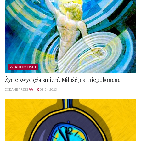
WIADOMOŚCI
Życie zwycięża śmierć. Miłość jest niepokonana!
DODANE PRZEZ
VV
08-04-2023