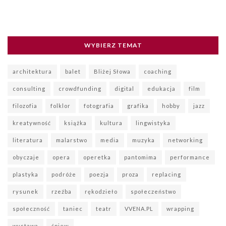
WYBIERZ TEMAT
architektura
balet
Bliżej Słowa
coaching
consulting
crowdfunding
digital
edukacja
film
filozofia
folklor
fotografia
grafika
hobby
jazz
kreatywność
książka
kultura
lingwistyka
literatura
malarstwo
media
muzyka
networking
obyczaje
opera
operetka
pantomima
performance
plastyka
podróże
poezja
proza
replacing
rysunek
rzeźba
rękodzieło
społeczeństwo
społeczność
taniec
teatr
VVENA.PL
wrapping
wystawa
śpiew