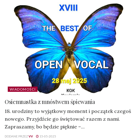
WIADOMOŚCI
Osiemnastka z mnóstwem śpiewania
18. urodziny to wyjątkowy moment i początek czegoś
nowego. Przyjdźcie go świętować razem z nami.
Zapraszamy, bo będzie pięknie –...
DODANE PRZEZ
VV
15-05-2025