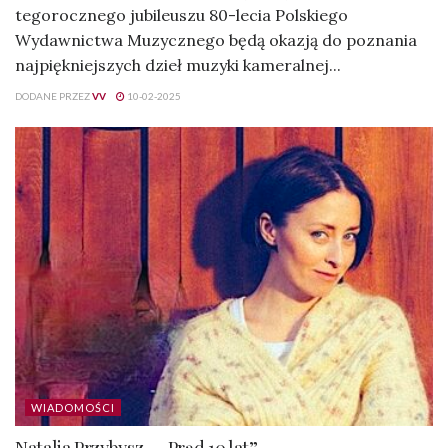
tegorocznego jubileuszu 80-lecia Polskiego
Wydawnictwa Muzycznego będą okazją do poznania
najpiękniejszych dzieł muzyki kameralnej...
DODANE PRZEZ
VV
10-02-2025
WIADOMOŚCI
Natalia Przybysz – „Prąd 10 lat”