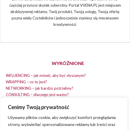
częściej przynosi skutek odwrotny. Portal VVENA.PL jest miejscem
ekskluzywnej reklamy. Twój produkt, Twoją usługę, Twoją ofertę
pozna wielu Czytelników i jednocześnie staniesz się mecenasem
kreatywności.
WYRÓŻNIONE
INFLUENCING – jak mówić, aby być słyszanym?
WRAPPING – co to jest?
NETWORKING – jak bardzo potrzebny?
CONSULTING – dlaczego jest ważny?
REPLACING – masz na wszystko czas?
Cenimy Twoją prywatność
EARNING – jak zarobić na dobrym pomyśle?
COACHING – chcesz spełniać swój pomysł?
Używamy plików cookie, aby zwiększyć komfort przeglądania
strony, wyświetlać spersonalizowane reklamy lub treści oraz