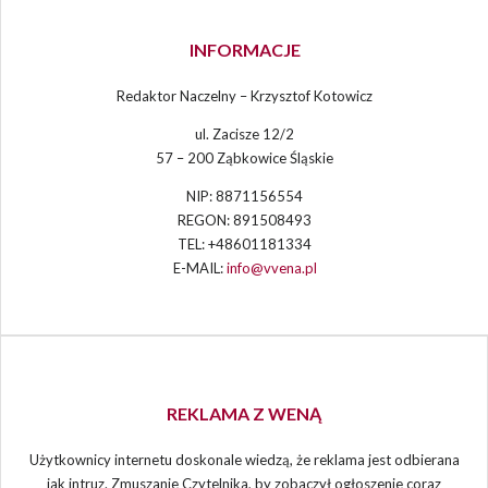
INFORMACJE
Redaktor Naczelny – Krzysztof Kotowicz
ul. Zacisze 12/2
57 – 200 Ząbkowice Śląskie
NIP: 8871156554
REGON: 891508493
TEL: +48601181334
E-MAIL:
info@vvena.pl
REKLAMA Z WENĄ
Użytkownicy internetu doskonale wiedzą, że reklama jest odbierana
jak intruz. Zmuszanie Czytelnika, by zobaczył ogłoszenie coraz