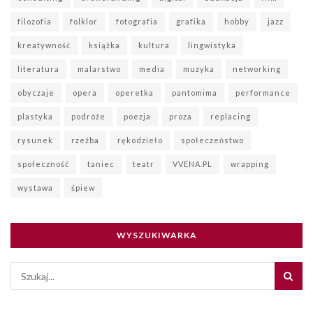
filozofia
folklor
fotografia
grafika
hobby
jazz
kreatywność
książka
kultura
lingwistyka
literatura
malarstwo
media
muzyka
networking
obyczaje
opera
operetka
pantomima
performance
plastyka
podróże
poezja
proza
replacing
rysunek
rzeźba
rękodzieło
społeczeństwo
społeczność
taniec
teatr
VVENA.PL
wrapping
wystawa
śpiew
WYSZUKIWARKA