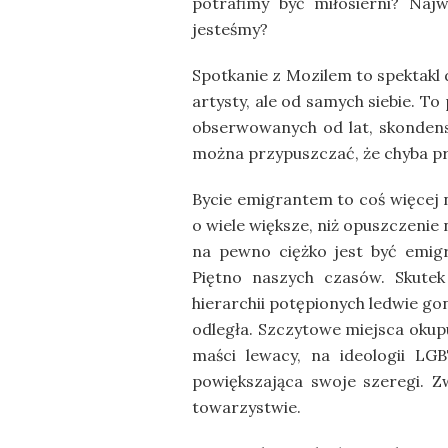
potrafimy być miłosierni? Naj
jesteśmy?
Spotkanie z Mozilem to spektakl 
artysty, ale od samych siebie. 
obserwowanych od lat, skonden
można przypuszczać, że chyba pr
Bycie emigrantem to coś więcej 
o wiele większe, niż opuszczenie 
na pewno ciężko jest być emigr
Piętno naszych czasów. Skutek
hierarchii potępionych ledwie go
odległa. Szczytowe miejsca okupu
maści lewacy, na ideologii LG
powiększająca swoje szeregi. Z
towarzystwie.