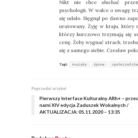
Nikt nie chce słuchać przem
psychologii. W walce o uwagę tr
się udało. Sięgnął po dawno zap
uratowany. Żyję w kraju, który 
którzy kurczowo trzymają się sw
cenę. Żeby wygnać strach, trzeba
się z samego siebie. Czesław poka
Tagi:
muzyka
śpiew
społeczeńst
Poprzedni artykuł
Pierwszy Interface Kulturalny ARh+ – prze
nami XIV edycja Zaduszek Wokalnych /
AKTUALIZACJA: 05.11.2020 – 13:35