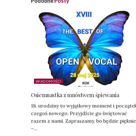
Podobne
Posty
WIADOMOŚCI
Osiemnastka z mnóstwem śpiewania
18. urodziny to wyjątkowy moment i począte
czegoś nowego. Przyjdźcie go świętować
razem z nami. Zapraszamy, bo będzie pięknie
–...