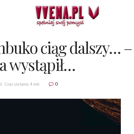
buko ciąg dalszy… –
a wystąpił…
0
i
Czas czytania: 4 min