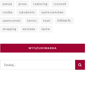
poezja
proza
replacing
rysunek
rzeźba
rękodzieło
społeczeństwo
społeczność
taniec
teatr
VVENA.PL
wrapping
wystawa
śpiew
WYSZUKIWARKA