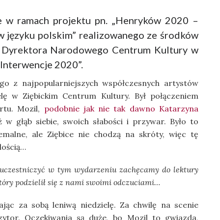
e w ramach projektu pn. „Henryków 2020 –
 w języku polskim” realizowanego ze środków
i Dyrektora Narodowego Centrum Kultury w
Interwencje 2020”.
go z najpopularniejszych współczesnych artystów
elę w Ziębickim Centrum Kultury. Był połączeniem
rtu. Mozil,
podobnie jak nie tak dawno Katarzyna
 w głąb siebie, swoich słabości i przywar. Było to
malne, ale Ziębice nie chodzą na skróty, więc tę
dością…
 uczestniczyć w tym wydarzeniu zachęcamy do lektury
który podzielił się z nami swoimi odczuciami…
ąc za sobą leniwą niedzielę. Za chwilę na scenie
zytor. Oczekiwania są duże, bo Mozil to gwiazda,