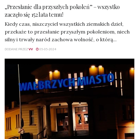
„Przesłanie dla przyszłych pokoleń” – wszystko
zaczęło się 152 lata temu!
Kiedy czas, niszczyciel wszystkich ziemskich dzieł,
przekaże to przesłanie przyszłym pokoleniom, niech
silny i trwały naród zachowa wolność, o którą...
DODANE PRZEZ
VV
05-05-2024