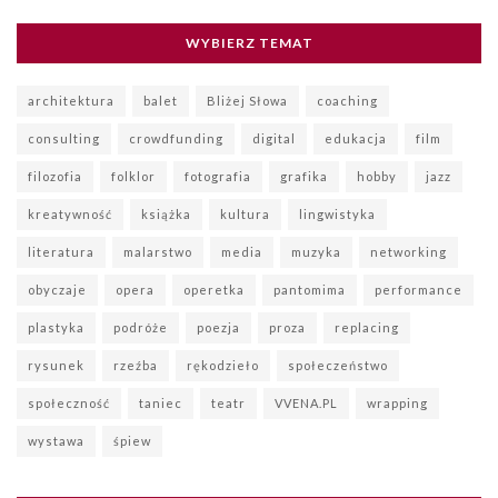
WYBIERZ TEMAT
architektura
balet
Bliżej Słowa
coaching
consulting
crowdfunding
digital
edukacja
film
filozofia
folklor
fotografia
grafika
hobby
jazz
kreatywność
książka
kultura
lingwistyka
literatura
malarstwo
media
muzyka
networking
obyczaje
opera
operetka
pantomima
performance
plastyka
podróże
poezja
proza
replacing
rysunek
rzeźba
rękodzieło
społeczeństwo
społeczność
taniec
teatr
VVENA.PL
wrapping
wystawa
śpiew