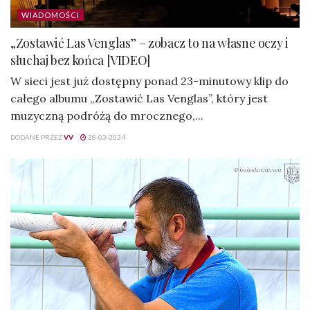
WIADOMOŚCI
„Zostawić Las Venglas” – zobacz to na własne oczy i
słuchaj bez końca [VIDEO]
W sieci jest już dostępny ponad 23-minutowy klip do
całego albumu „Zostawić Las Venglas”, który jest
muzyczną podróżą do mrocznego,...
DODANE PRZEZ
VV
28-03-2024