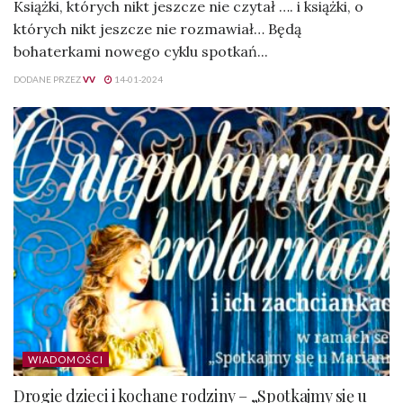
Książki, których nikt jeszcze nie czytał …. i książki, o
których nikt jeszcze nie rozmawiał… Będą
bohaterkami nowego cyklu spotkań...
DODANE PRZEZ
VV
14-01-2024
WIADOMOŚCI
Drogie dzieci i kochane rodziny – „Spotkajmy się u