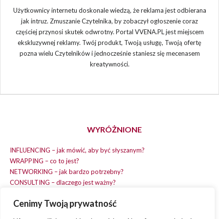
Użytkownicy internetu doskonale wiedzą, że reklama jest odbierana
jak intruz. Zmuszanie Czytelnika, by zobaczył ogłoszenie coraz
częściej przynosi skutek odwrotny. Portal VVENA.PL jest miejscem
ekskluzywnej reklamy. Twój produkt, Twoją usługę, Twoją ofertę
pozna wielu Czytelników i jednocześnie staniesz się mecenasem
kreatywności.
WYRÓŻNIONE
INFLUENCING – jak mówić, aby być słyszanym?
WRAPPING – co to jest?
NETWORKING – jak bardzo potrzebny?
CONSULTING – dlaczego jest ważny?
REPLACING – masz na wszystko czas?
Cenimy Twoją prywatność
EARNING – jak zarobić na dobrym pomyśle?
COACHING – chcesz spełniać swój pomysł?