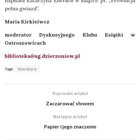
napisała Katarzyna Enerlich w książce pt. „Prowincja
pełna gwiazd”.
Maria Kirkieiwcz
moderator Dyskusyjnego Klubu Książki w
Ostroszowicach
biblioteka@ug.dzierzoniow.pl
Tagi:
literatura
Poprzedni artykuł
Zaczarować słowem
Następny artykuł
Papier i jego znaczenie