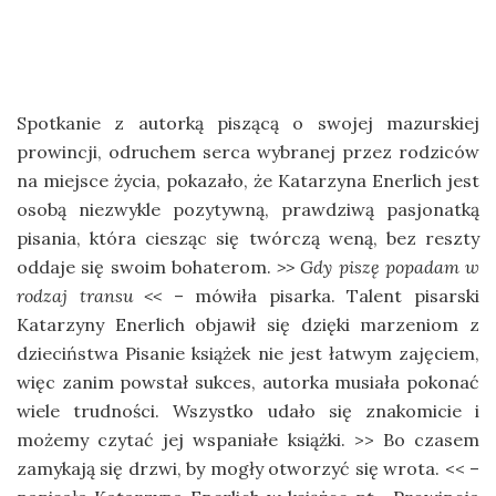
Spotkanie z autorką piszącą o swojej mazurskiej
prowincji, odruchem serca wybranej przez rodziców
na miejsce życia, pokazało, że Katarzyna Enerlich jest
osobą niezwykle pozytywną, prawdziwą pasjonatką
pisania, która ciesząc się twórczą weną, bez reszty
oddaje się swoim bohaterom.
>> Gdy piszę popadam w
rodzaj transu <<
– mówiła pisarka. Talent pisarski
Katarzyny Enerlich objawił się dzięki marzeniom z
dzieciństwa Pisanie książek nie jest łatwym zajęciem,
więc zanim powstał sukces, autorka musiała pokonać
wiele trudności. Wszystko udało się znakomicie i
możemy czytać jej wspaniałe książki. >> Bo czasem
zamykają się drzwi, by mogły otworzyć się wrota. << –