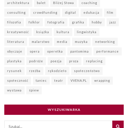
architektura
balet
Bliżej Słowa
coaching
consulting
crowdfunding
digital
edukacja
film
filozofia
folklor
fotografia
grafika
hobby
jazz
kreatywność
książka
kultura
lingwistyka
literatura
malarstwo
media
muzyka
networking
obyczaje
opera
operetka
pantomima
performance
plastyka
podróże
poezja
proza
replacing
rysunek
rzeźba
rękodzieło
społeczeństwo
społeczność
taniec
teatr
VVENA.PL
wrapping
wystawa
śpiew
WYSZUKIWARKA