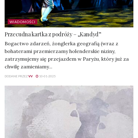
WIADOMOŚCI
Przecudna kartka z podróży – „Kandyd”
Bogactwo zdarzeń, żonglerka geografią (wraz z
bohaterami przemierzamy holenderskie niziny,
zatrzymujemy się przejazdem w Paryżu, który już za
chwilę zamieniamy...
DODANE PRZEZ
VV
10-01-2025