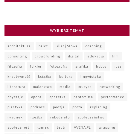
WYBIERZ TEMAT
architektura
balet
Bliżej Słowa
coaching
consulting
crowdfunding
digital
edukacja
film
filozofia
folklor
fotografia
grafika
hobby
jazz
kreatywność
książka
kultura
lingwistyka
literatura
malarstwo
media
muzyka
networking
obyczaje
opera
operetka
pantomima
performance
plastyka
podróże
poezja
proza
replacing
rysunek
rzeźba
rękodzieło
społeczeństwo
społeczność
taniec
teatr
VVENA.PL
wrapping