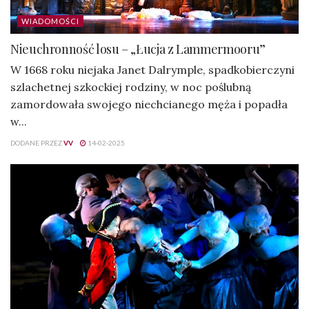
WIADOMOŚCI
Nieuchronność losu – „Łucja z Lammermooru”
W 1668 roku niejaka Janet Dalrymple, spadkobierczyni
szlachetnej szkockiej rodziny, w noc poślubną
zamordowała swojego niechcianego męża i popadła
w...
DODANE PRZEZ
VV
14-02-2025