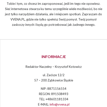
Tobie i tym, co chcesz im zaproponować, jeśli im tego nie opowiesz.
Sieć internetowa stwarza ku temu szczególnie wiele możliwości, bo nie
jest tylko narzędziem działania, ale i miejscem spotkań. Zapraszam do
VVENA.PL, gdzie nie tylko spełnisz Swój pomysł. Twój pomysł
zaskoczy innych i będą go potrzebować jak żadnego innego.
INFORMACJE
Redaktor Naczelny – Krzysztof Kotowicz
ul. Zacisze 12/2
57 – 200 Ząbkowice Śląskie
NIP: 8871156554
REGON: 891508493
TEL: +48601181334
E-MAIL:
info@vvena.pl