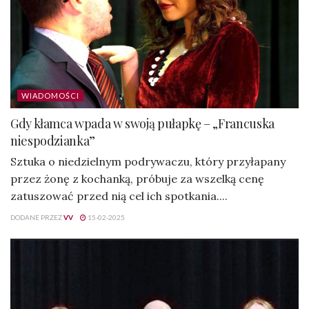
WIADOMOŚCI
Gdy kłamca wpada w swoją pułapkę – „Francuska
niespodzianka”
Sztuka o niedzielnym podrywaczu, który przyłapany
przez żonę z kochanką, próbuje za wszelką cenę
zatuszować przed nią cel ich spotkania....
DODANE PRZEZ
VV
15-02-2025