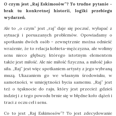
O czym jest „Raj Eskimosów”? To trudne pytanie –
brak tu konkretnej historii, logiki przebiegu
wydarzeń.
Ale to „o czym” jest „raj” daje się poczuć, wyłapać z
sytuacji i poruszanych problemów. Opowiadamy o
spotkaniu dwóch osób – zewnętrznie można odnieść
wrażenie, że to relacja kobieta-mężczyzna, ale wolimy
sens nieco głębszy, którego istotnym elementem
także jest miłość. Ale nie miłość fizyczna, a miłość jako
siła. „Raj” jest więc spotkaniem artysty z jego wybraną
muzą. Ukazaniem go we własnym środowisku, w
samotności, w umiejętności bycia samemu. „Raj” jest
też o tęsknocie do raju, który jest przecież gdzieś
indziej i z tego powodu brnie się w błędne koło dążeń i
traci z oczu cel i sens.
Co to jest „Raj Eskimosów”? To jest zdecydowanie