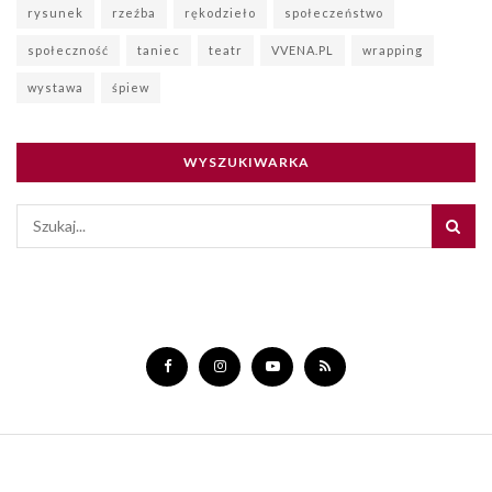
rysunek
rzeźba
rękodzieło
społeczeństwo
społeczność
taniec
teatr
VVENA.PL
wrapping
wystawa
śpiew
WYSZUKIWARKA