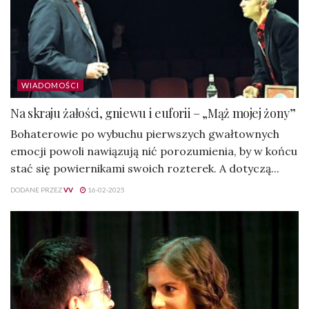
WIADOMOŚCI
Na skraju żałości, gniewu i euforii – „Mąż mojej żony”
Bohaterowie po wybuchu pierwszych gwałtownych
emocji powoli nawiązują nić porozumienia, by w końcu
stać się powiernikami swoich rozterek. A dotyczą...
DODANE PRZEZ
VV
16-02-2025