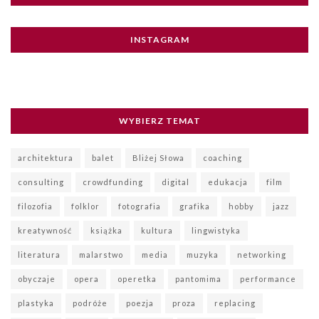
INSTAGRAM
WYBIERZ TEMAT
architektura
balet
Bliżej Słowa
coaching
consulting
crowdfunding
digital
edukacja
film
filozofia
folklor
fotografia
grafika
hobby
jazz
kreatywność
książka
kultura
lingwistyka
literatura
malarstwo
media
muzyka
networking
obyczaje
opera
operetka
pantomima
performance
plastyka
podróże
poezja
proza
replacing