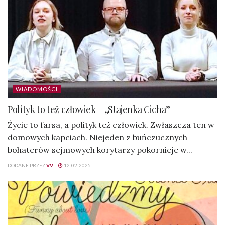
WIADOMOŚCI
Polityk to też człowiek – „Stajenka Cicha”
Życie to farsa, a polityk też człowiek. Zwłaszcza ten w
domowych kapciach. Niejeden z buńczucznych
bohaterów sejmowych korytarzy pokornieje w...
DODANE PRZEZ
VV
12-02-2025