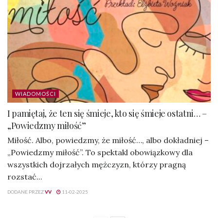
WIADOMOŚCI
I pamiętaj, że ten się śmieje, kto się śmieje ostatni… –
„Powiedzmy miłość”
Miłość. Albo, powiedzmy, że miłość…, albo dokładniej –
„Powiedzmy miłość”. To spektakl obowiązkowy dla
wszystkich dojrzałych mężczyzn, którzy pragną
rozstać...
DODANE PRZEZ
VV
11-02-2025