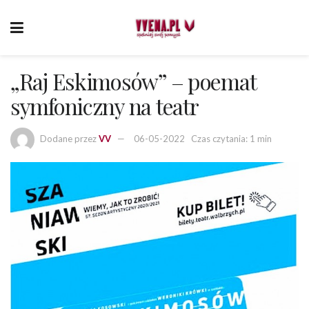
„Raj Eskimosów” – poemat
symfoniczny na teatr
Dodane przez
VV
06-05-2022
Czas czytania: 1 min