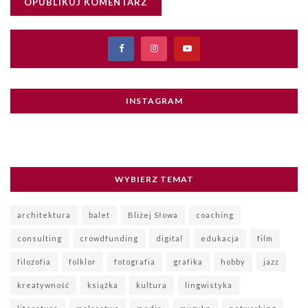
INSTAGRAM
WYBIERZ TEMAT
architektura
balet
Bliżej Słowa
coaching
consulting
crowdfunding
digital
edukacja
film
filozofia
folklor
fotografia
grafika
hobby
jazz
kreatywność
książka
kultura
lingwistyka