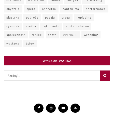
literatura
malarstwo
media
muzyka
networking
obyczaje
opera
operetka
pantomima
performance
plastyka
podróże
poezja
proza
replacing
rysunek
rzeźba
rękodzieło
społeczeństwo
społeczność
taniec
teatr
VVENA.PL
wrapping
wystawa
śpiew
WYSZUKIWARKA