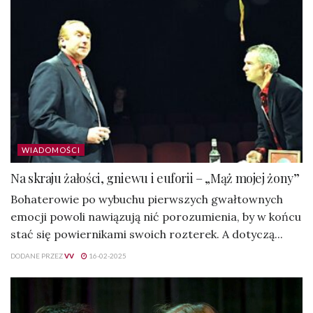
WIADOMOŚCI
Na skraju żałości, gniewu i euforii – „Mąż mojej żony”
Bohaterowie po wybuchu pierwszych gwałtownych
emocji powoli nawiązują nić porozumienia, by w końcu
stać się powiernikami swoich rozterek. A dotyczą...
DODANE PRZEZ
VV
16-02-2025