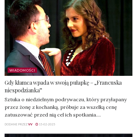
WIADOMOŚCI
Gdy kłamca wpada w swoją pułapkę – „Francuska
niespodzianka”
Sztuka o niedzielnym podrywaczu, który przyłapany
przez żonę z kochanką, próbuje za wszelką cenę
zatuszować przed nią cel ich spotkania....
DODANE PRZEZ
VV
15-02-2025