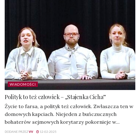
WIADOMOŚCI
Polityk to też człowiek – „Stajenka Cicha”
Życie to farsa, a polityk też człowiek. Zwłaszcza ten w
domowych kapciach. Niejeden z buńczucznych
bohaterów sejmowych korytarzy pokornieje w...
DODANE PRZEZ
VV
12-02-2025