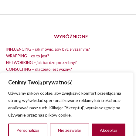
WYRÓŻNIONE
INFLUENCING – jak mówić, aby być słyszanym?
WRAPPING – co to jest?
NETWORKING – jak bardzo potrzebny?
CONSULTING – dlaczego jest ważny?
REPLACING – masz na wszystko czas?
Cenimy Twoją prywatność
EARNING – jak zarobić na dobrym pomyśle?
COACHING – chcesz spełniać swój pomysł?
Używamy plików cookie, aby zwiększyć komfort przeglądania
strony, wyświetlać spersonalizowane reklamy lub treści oraz
analizować nasz ruch. Klikając "Akceptuj", wyrażasz zgodę na
używanie przez nas plików cookie.
© 2013 - 2023
VVENA.PL
- All rights reserved.
Polityka Prywatności
Personalizuj
Nie zezwalaj
Akceptuj