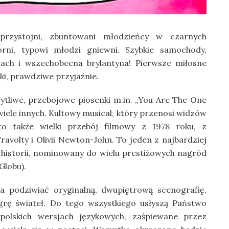
 przystojni, zbuntowani młodzieńcy w czarnych
rni, typowi młodzi gniewni. Szybkie samochody,
jach i wszechobecna brylantyna! Pierwsze miłosne
i, prawdziwe przyjaźnie.
ytliwe, przebojowe piosenki m.in. „You Are The One
wiele innych. Kultowy musical, który przenosi widzów
to także wielki przebój filmowy z 1978 roku, z
avolty i Olivii Newton-John. To jeden z najbardziej
historii, nominowany do wielu prestiżowych nagród
Globu).
a podziwiać oryginalną, dwupiętrową scenografię,
 grę świateł. Do tego wszystkiego usłyszą Państwo
polskich wersjach językowych, zaśpiewane przez