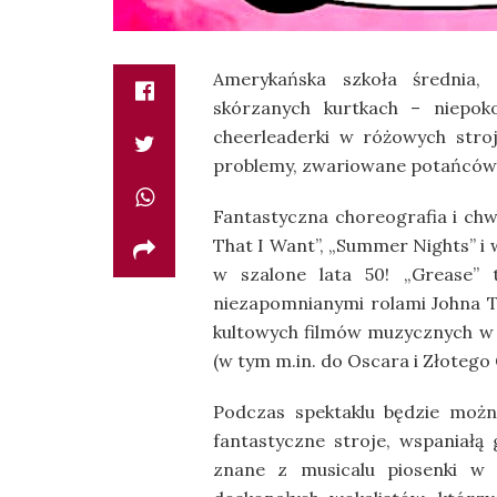
Amerykańska szkoła średnia,
skórzanych kurtkach – niepoko
cheerleaderki w różowych stro
problemy, zwariowane potańcówk
Fantastyczna choreografia i chw
That I Want”, „Summer Nights” i 
w szalone lata 50! „Grease” 
niezapomnianymi rolami Johna Tr
kultowych filmów muzycznych w 
(w tym m.in. do Oscara i Złotego 
Podczas spektaklu będzie możn
fantastyczne stroje, wspaniałą
znane z musicalu piosenki w 