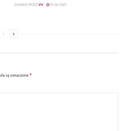
DODANE PRZEZ
VV
07-02-2025
*
la są oznaczone