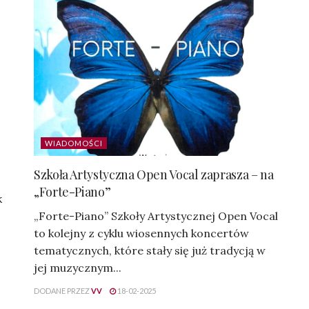
WIADOMOŚCI
Szkoła Artystyczna Open Vocal zaprasza – na
„Forte-Piano”
k
„Forte-Piano” Szkoły Artystycznej Open Vocal
to kolejny z cyklu wiosennych koncertów
tematycznych, które stały się już tradycją w
jej muzycznym...
DODANE PRZEZ
VV
18-02-2025