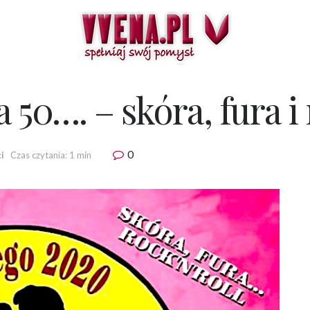
 50…. – skóra, fura i 
0
i
Czas czytania: 1 min