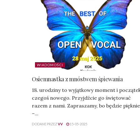
WIADOMOŚCI
Osiemnastka z mnóstwem śpiewania
18. urodziny to wyjątkowy moment i począte
czegoś nowego. Przyjdźcie go świętować
razem z nami. Zapraszamy, bo będzie pięknie
–...
DODANE PRZEZ
VV
15-05-2025