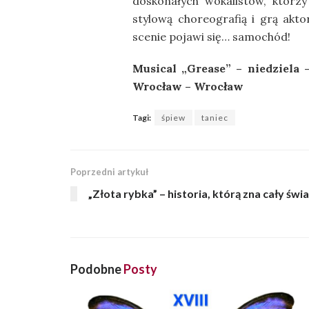
doskonałych wokalistów, którzy
stylową choreografią i grą akto
scenie pojawi się… samochód!
Musical „Grease” – niedziela 
Wrocław – Wrocław
Tagi:
śpiew
taniec
Poprzedni artykuł
„Złota rybka” – historia, którą zna cały świa
Podobne
Posty