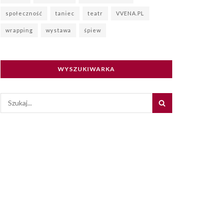
społeczność
taniec
teatr
VVENA.PL
wrapping
wystawa
śpiew
WYSZUKIWARKA