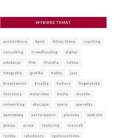
WYBIERZ TEMAT
architektura
balet
Bliżej Słowa
coaching
consulting
crowdfunding
digital
edukacja
film
filozofia
folklor
fotografia
grafika
hobby
jazz
kreatywność
książka
kultura
lingwistyka
literatura
malarstwo
media
muzyka
networking
obyczaje
opera
operetka
pantomima
performance
plastyka
podróże
poezja
proza
replacing
rysunek
rzeźba
rękodzieło
społeczeństwo