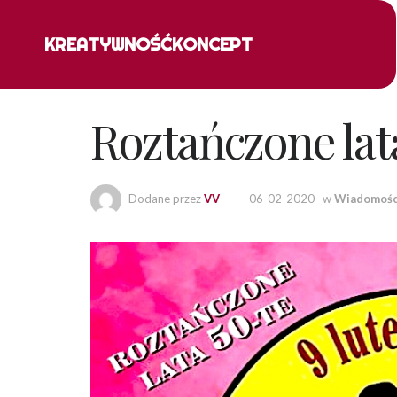
KREATYWNOŚĆ
KONCEPT
Roztańczone lata
Dodane przez
VV
06-02-2020
w
Wiadomośc