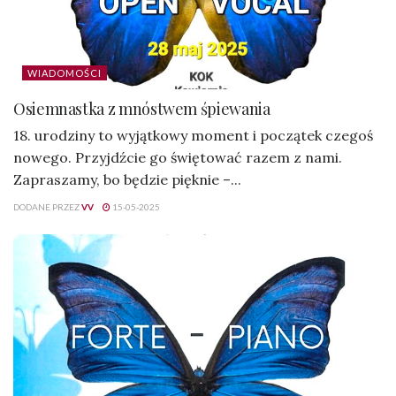
WIADOMOŚCI
Osiemnastka z mnóstwem śpiewania
18. urodziny to wyjątkowy moment i początek czegoś
nowego. Przyjdźcie go świętować razem z nami.
Zapraszamy, bo będzie pięknie –...
DODANE PRZEZ
VV
15-05-2025