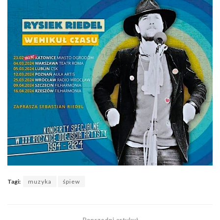
Tagi:
muzyka
śpiew
Poprzedni artykuł