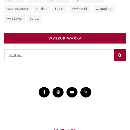
społeczność
taniec
teatr
VVENA.PL
wrapping
wystawa
śpiew
WYSZUKIWARKA