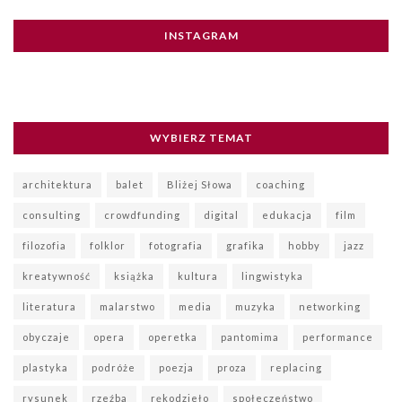
INSTAGRAM
WYBIERZ TEMAT
architektura
balet
Bliżej Słowa
coaching
consulting
crowdfunding
digital
edukacja
film
filozofia
folklor
fotografia
grafika
hobby
jazz
kreatywność
książka
kultura
lingwistyka
literatura
malarstwo
media
muzyka
networking
obyczaje
opera
operetka
pantomima
performance
plastyka
podróże
poezja
proza
replacing
rysunek
rzeźba
rękodzieło
społeczeństwo