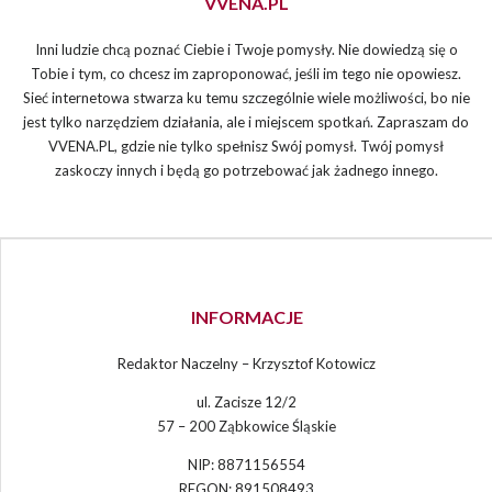
VVENA.PL
Inni ludzie chcą poznać Ciebie i Twoje pomysły. Nie dowiedzą się o
Tobie i tym, co chcesz im zaproponować, jeśli im tego nie opowiesz.
Sieć internetowa stwarza ku temu szczególnie wiele możliwości, bo nie
jest tylko narzędziem działania, ale i miejscem spotkań. Zapraszam do
VVENA.PL, gdzie nie tylko spełnisz Swój pomysł. Twój pomysł
zaskoczy innych i będą go potrzebować jak żadnego innego.
INFORMACJE
Redaktor Naczelny – Krzysztof Kotowicz
ul. Zacisze 12/2
57 – 200 Ząbkowice Śląskie
NIP: 8871156554
REGON: 891508493