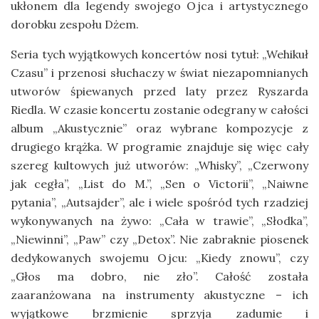
ukłonem dla legendy swojego Ojca i artystycznego
dorobku zespołu Dżem.
Seria tych wyjątkowych koncertów nosi tytuł: „Wehikuł
Czasu” i przenosi słuchaczy w świat niezapomnianych
utworów śpiewanych przed laty przez Ryszarda
Riedla. W czasie koncertu zostanie odegrany w całości
album „Akustycznie” oraz wybrane kompozycje z
drugiego krążka. W programie znajduje się więc cały
szereg kultowych już utworów: „Whisky”, „Czerwony
jak cegła”, „List do M.”, „Sen o Victorii”, „Naiwne
pytania”, „Autsajder”, ale i wiele spośród tych rzadziej
wykonywanych na żywo: „Cała w trawie”, „Słodka”,
„Niewinni”, „Paw” czy „Detox”. Nie zabraknie piosenek
dedykowanych swojemu Ojcu: „Kiedy znowu”, czy
„Głos ma dobro, nie zło”. Całość została
zaaranżowana na instrumenty akustyczne – ich
wyjątkowe brzmienie sprzyja zadumie i