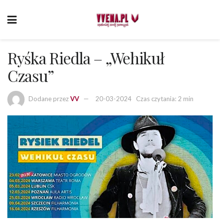
Ryśka Riedla – „Wehikuł
Czasu”
Dodane przez
VV
20-03-2024
Czas czytania: 2 min