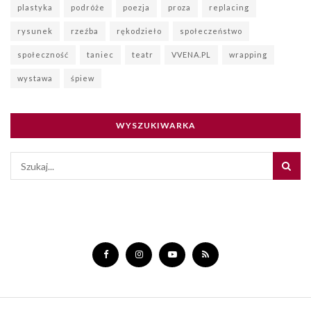
plastyka
podróże
poezja
proza
replacing
rysunek
rzeźba
rękodzieło
społeczeństwo
społeczność
taniec
teatr
VVENA.PL
wrapping
wystawa
śpiew
WYSZUKIWARKA