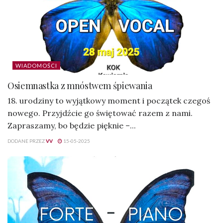
WIADOMOŚCI
Osiemnastka z mnóstwem śpiewania
18. urodziny to wyjątkowy moment i początek czegoś
nowego. Przyjdźcie go świętować razem z nami.
Zapraszamy, bo będzie pięknie –...
DODANE PRZEZ
VV
15-05-2025