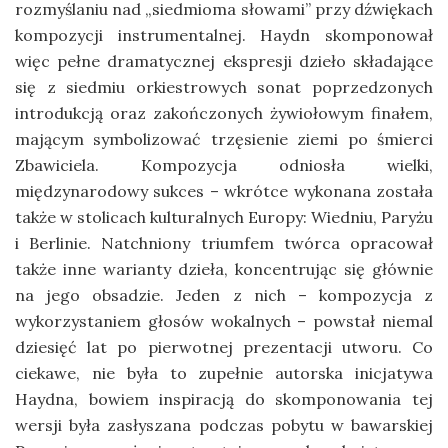
rozmyślaniu nad „siedmioma słowami” przy dźwiękach
kompozycji instrumentalnej. Haydn skomponował
więc pełne dramatycznej ekspresji dzieło składające
się z siedmiu orkiestrowych sonat poprzedzonych
introdukcją oraz zakończonych żywiołowym finałem,
mającym symbolizować trzęsienie ziemi po śmierci
Zbawiciela. Kompozycja odniosła wielki,
międzynarodowy sukces – wkrótce wykonana została
także w stolicach kulturalnych Europy: Wiedniu, Paryżu
i Berlinie. Natchniony triumfem twórca opracował
także inne warianty dzieła, koncentrując się głównie
na jego obsadzie. Jeden z nich – kompozycja z
wykorzystaniem głosów wokalnych – powstał niemal
dziesięć lat po pierwotnej prezentacji utworu. Co
ciekawe, nie była to zupełnie autorska inicjatywa
Haydna, bowiem inspiracją do skomponowania tej
wersji była zasłyszana podczas pobytu w bawarskiej