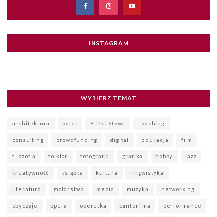
INSTAGRAM
WYBIERZ TEMAT
architektura
balet
Bliżej Słowa
coaching
consulting
crowdfunding
digital
edukacja
film
filozofia
folklor
fotografia
grafika
hobby
jazz
kreatywność
książka
kultura
lingwistyka
literatura
malarstwo
media
muzyka
networking
obyczaje
opera
operetka
pantomima
performance