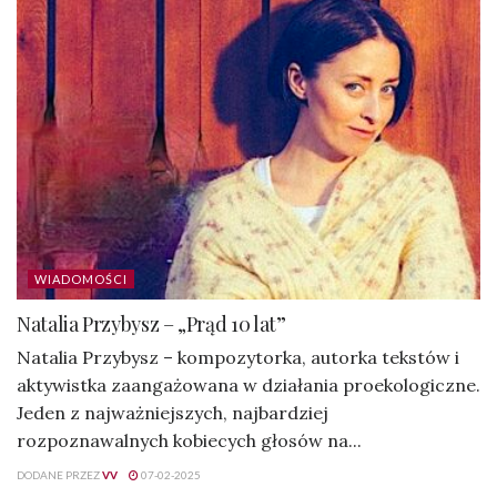
WIADOMOŚCI
Natalia Przybysz – „Prąd 10 lat”
Natalia Przybysz – kompozytorka, autorka tekstów i
aktywistka zaangażowana w działania proekologiczne.
Jeden z najważniejszych, najbardziej
rozpoznawalnych kobiecych głosów na...
DODANE PRZEZ
VV
07-02-2025