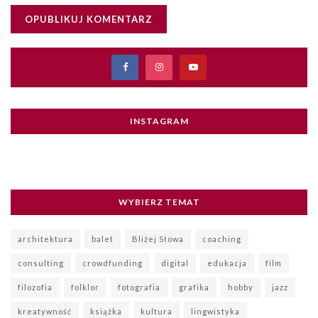
INSTAGRAM
WYBIERZ TEMAT
architektura
balet
Bliżej Słowa
coaching
consulting
crowdfunding
digital
edukacja
film
filozofia
folklor
fotografia
grafika
hobby
jazz
kreatywność
książka
kultura
lingwistyka