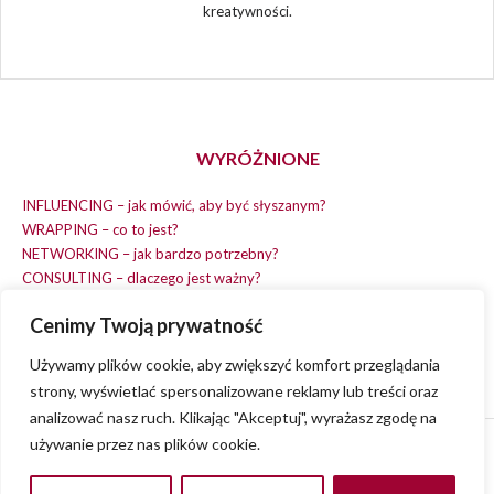
kreatywności.
WYRÓŻNIONE
INFLUENCING – jak mówić, aby być słyszanym?
WRAPPING – co to jest?
NETWORKING – jak bardzo potrzebny?
CONSULTING – dlaczego jest ważny?
REPLACING – masz na wszystko czas?
Cenimy Twoją prywatność
EARNING – jak zarobić na dobrym pomyśle?
COACHING – chcesz spełniać swój pomysł?
Używamy plików cookie, aby zwiększyć komfort przeglądania
strony, wyświetlać spersonalizowane reklamy lub treści oraz
analizować nasz ruch. Klikając "Akceptuj", wyrażasz zgodę na
używanie przez nas plików cookie.
© 2013 - 2023
VVENA.PL
- All rights reserved.