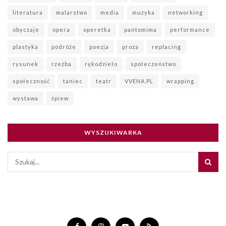
literatura
malarstwo
media
muzyka
networking
obyczaje
opera
operetka
pantomima
performance
plastyka
podróże
poezja
proza
replacing
rysunek
rzeźba
rękodzieło
społeczeństwo
społeczność
taniec
teatr
VVENA.PL
wrapping
wystawa
śpiew
WYSZUKIWARKA