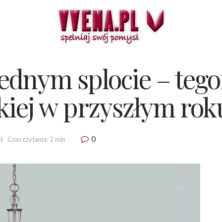
 jednym splocie – teg
kiej w przyszłym rok
0
i
Czas czytania: 2 min