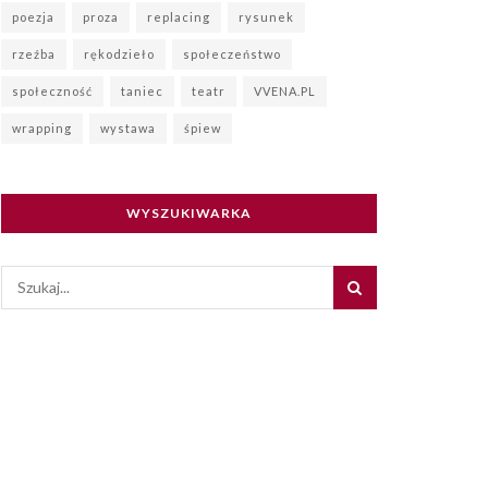
poezja
proza
replacing
rysunek
rzeźba
rękodzieło
społeczeństwo
społeczność
taniec
teatr
VVENA.PL
wrapping
wystawa
śpiew
WYSZUKIWARKA