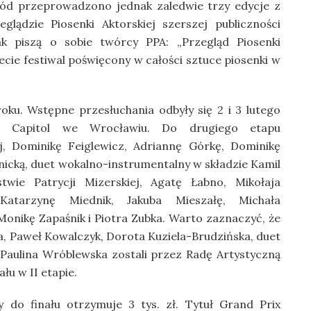
kód przeprowadzono jednak zaledwie trzy edycje z
lądzie Piosenki Aktorskiej szerszej publiczności
ak piszą o sobie twórcy PPA: „Przegląd Piosenki
iecie festiwal poświęcony w całości sztuce piosenki w
roku. Wstępne przesłuchania odbyły się 2 i 3 lutego
 Capitol we Wrocławiu. Do drugiego etapu
j, Dominikę Feiglewicz, Adriannę Górkę, Dominikę
nicką, duet wokalno-instrumentalny w składzie Kamil
wie Patrycji Mizerskiej, Agatę Łabno, Mikołaja
atarzynę Miednik, Jakuba Mieszałę, Michała
onikę Zapaśnik i Piotra Zubka. Warto zaznaczyć, że
 Paweł Kowalczyk, Dorota Kuziela-Brudzińska, duet
aulina Wróblewska zostali przez Radę Artystyczną
łu w II etapie.
y do finału otrzymuje 3 tys. zł. Tytuł Grand Prix