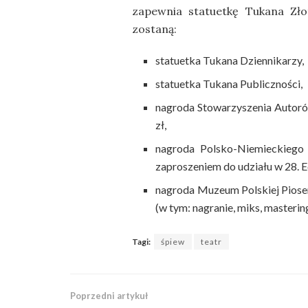
zapewnia statuetkę Tukana Zło
zostaną:
statuetka Tukana Dziennikarzy,
statuetka Tukana Publiczności,
nagroda Stowarzyszenia Autorów
zł,
nagroda Polsko-Niemieckiego 
zaproszeniem do udziału w 28. E
nagroda Muzeum Polskiej Piosen
(w tym: nagranie, miks, mastering
Tagi:
śpiew
teatr
Poprzedni artykuł