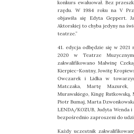
konkurs ewaluował. Bez przesz
rzędu. W 1984 roku na V Przeg
objawiła się Edyta Geppert. J
Aktorskiej to chyba jedyny na św
teatrze.”
41. edycja odbędzie się w 2021 
2020 w Teatrze Muzycznym
zakwalifikowano Malwinę Czeka
Kierpiec-Kontny, Jowitę Kropiew
Owczarek i Lidka w towarzyst
Matczaka, Martę Mazurek, K
Murawskiego, Kingę Rutkowską, M
Piotr Bumaj, Marta Dzwonkowska,
LENDA/KOZUB, Judyta Wenda i P
bezpośrednio zaproszeni do udzia
Każdy uczestnik zakwalifikowan