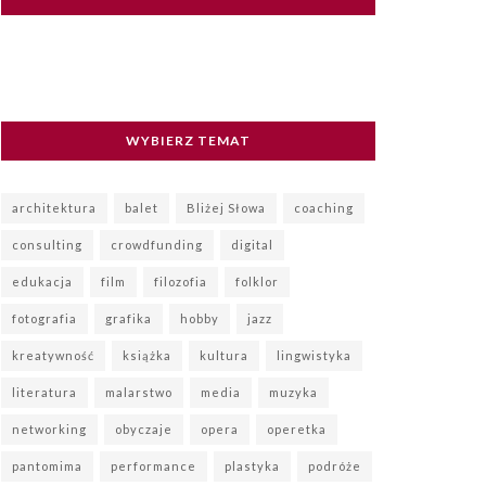
WYBIERZ TEMAT
architektura
balet
Bliżej Słowa
coaching
consulting
crowdfunding
digital
edukacja
film
filozofia
folklor
fotografia
grafika
hobby
jazz
kreatywność
książka
kultura
lingwistyka
literatura
malarstwo
media
muzyka
networking
obyczaje
opera
operetka
pantomima
performance
plastyka
podróże