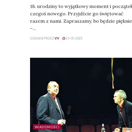
18. urodziny to wyjątkowy moment i począte
czegoś nowego. Przyjdźcie go świętować
razem z nami. Zapraszamy, bo będzie pięknie
–...
DODANE PRZEZ
VV
15-05-2025
WIADOMOŚCI