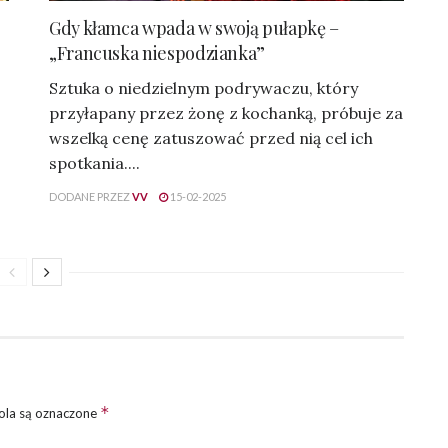
Gdy kłamca wpada w swoją pułapkę –
„Francuska niespodzianka”
Sztuka o niedzielnym podrywaczu, który
przyłapany przez żonę z kochanką, próbuje za
wszelką cenę zatuszować przed nią cel ich
spotkania....
DODANE PRZEZ
VV
15-02-2025
*
la są oznaczone