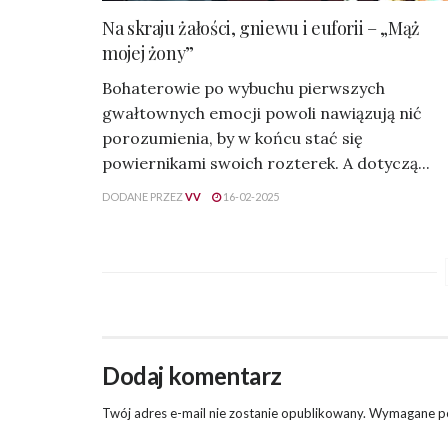
Na skraju żałości, gniewu i euforii – „Mąż
mojej żony”
Bohaterowie po wybuchu pierwszych
gwałtownych emocji powoli nawiązują nić
porozumienia, by w końcu stać się
powiernikami swoich rozterek. A dotyczą...
DODANE PRZEZ
VV
16-02-2025
Dodaj komentarz
Twój adres e-mail nie zostanie opublikowany.
Wymagane po