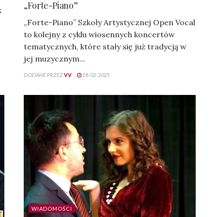
„Forte-Piano”
k
„Forte-Piano” Szkoły Artystycznej Open Vocal
to kolejny z cyklu wiosennych koncertów
tematycznych, które stały się już tradycją w
jej muzycznym...
DODANE PRZEZ
VV
18-02-2025
WIADOMOŚCI