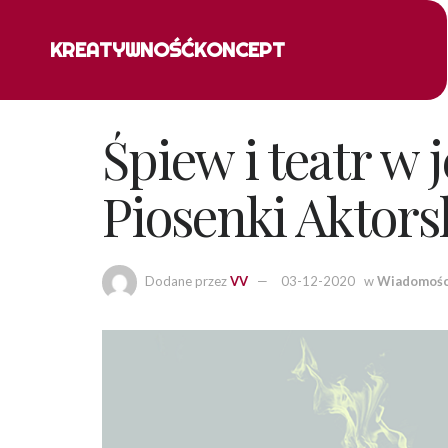
KREATYWNOŚĆ
KONCEPT
Śpiew i teatr w
Piosenki Aktors
Dodane przez
VV
03-12-2020
w
Wiadomośc