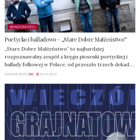
WIADOMOŚCI
Poetycko i balladowo – „Stare Dobre Małżeństwo”
„Stare Dobre Małżeństwo” to najbardziej
rozpoznawalny zespół z kręgu piosenki poetyckiej i
ballady folkowej w Polsce, od przeszło trzech dekad....
DODANE PRZEZ
VV
30-05-2024