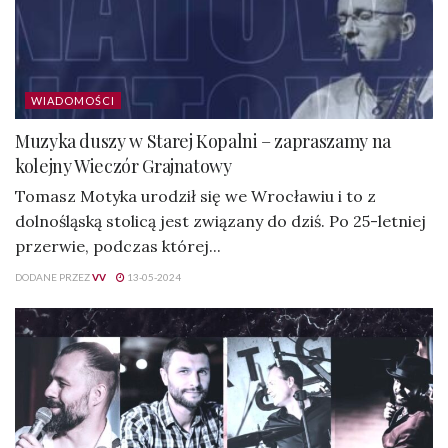
WIADOMOŚCI
Muzyka duszy w Starej Kopalni – zapraszamy na
kolejny Wieczór Grajnatowy
Tomasz Motyka urodził się we Wrocławiu i to z
dolnośląską stolicą jest związany do dziś. Po 25-letniej
przerwie, podczas której...
DODANE PRZEZ
VV
13-05-2024