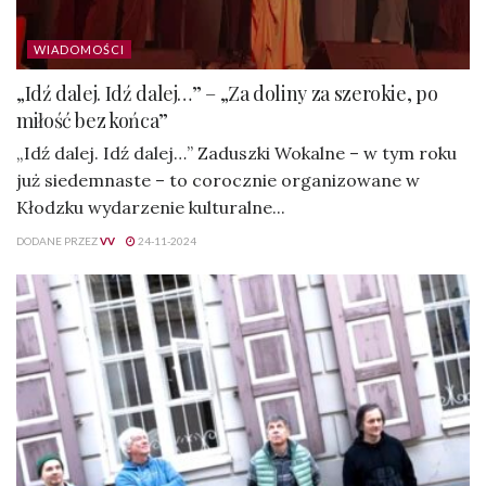
WIADOMOŚCI
„Idź dalej. Idź dalej…” – „Za doliny za szerokie, po
miłość bez końca”
„Idź dalej. Idź dalej…” Zaduszki Wokalne – w tym roku
już siedemnaste – to corocznie organizowane w
Kłodzku wydarzenie kulturalne...
DODANE PRZEZ
VV
24-11-2024