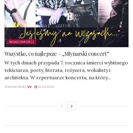
WIADOMOŚCI
Wszystko, co najlepsze – „Młynarski concert”
W tych dniach przypada 7. rocznica śmierci wybitnego
tekściarza, poety, literata, reżysera, wokalisty i
architekta. W repertuarze koncertu, na który...
DODANE PRZEZ
VV
20-04-2024