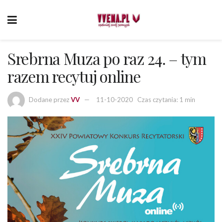
Srebrna Muza po raz 24. – tym
razem recytuj online
Dodane przez
VV
11-10-2020
Czas czytania: 1 min