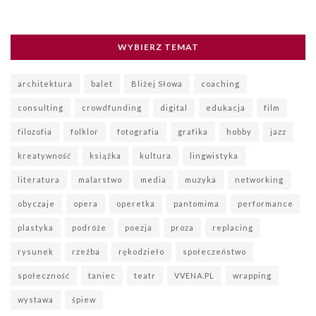
WYBIERZ TEMAT
architektura
balet
Bliżej Słowa
coaching
consulting
crowdfunding
digital
edukacja
film
filozofia
folklor
fotografia
grafika
hobby
jazz
kreatywność
książka
kultura
lingwistyka
literatura
malarstwo
media
muzyka
networking
obyczaje
opera
operetka
pantomima
performance
plastyka
podróże
poezja
proza
replacing
rysunek
rzeźba
rękodzieło
społeczeństwo
społeczność
taniec
teatr
VVENA.PL
wrapping
wystawa
śpiew