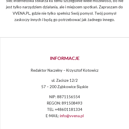
Sieć internetowa stwarza ku temu szczególnie wiele możliwości, bo nie
jest tylko narzędziem działania, ale i miejscem spotkań. Zapraszam do
VVENA.PL, gdzie nie tylko spełnisz Swój pomysł. Twój pomysł
zaskoczy innych i będą go potrzebować jak żadnego innego.
INFORMACJE
Redaktor Naczelny – Krzysztof Kotowicz
ul. Zacisze 12/2
57 – 200 Ząbkowice Śląskie
NIP: 8871156554
REGON: 891508493
TEL: +48601181334
E-MAIL:
info@vvena.pl