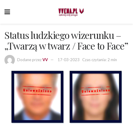
Status ludzkiego wizerunku –
„Twarzą w twarz / Face to Face”
Dodane przez
VV
17-03-2023
Czas czytania: 2 min