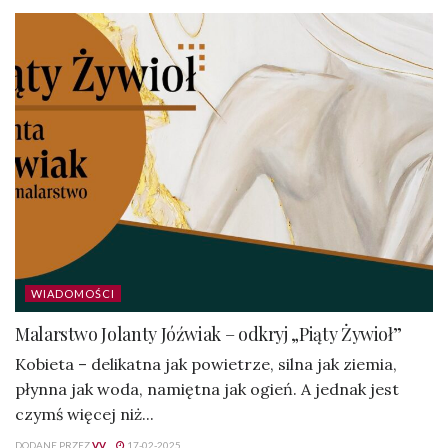
WIADOMOŚCI
Malarstwo Jolanty Jóźwiak – odkryj „Piąty Żywioł”
Kobieta – delikatna jak powietrze, silna jak ziemia,
płynna jak woda, namiętna jak ogień. A jednak jest
czymś więcej niż...
DODANE PRZEZ
VV
17-02-2025