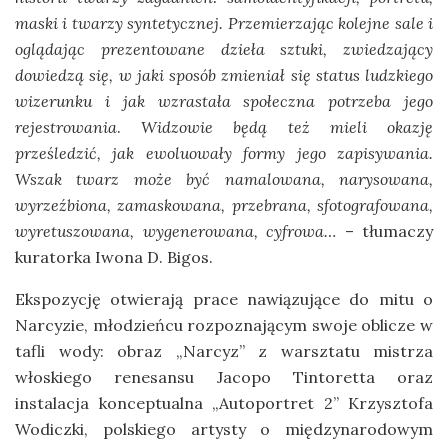
maski i twarzy syntetycznej. Przemierzając kolejne sale i
oglądając prezentowane dzieła sztuki, zwiedzający
dowiedzą się, w jaki sposób zmieniał się status ludzkiego
wizerunku i jak wzrastała społeczna potrzeba jego
rejestrowania
.
Widzowie będą też mieli okazję
prześledzić, jak ewoluowały formy jego zapisywania.
Wszak twarz może być namalowana, narysowana,
wyrzeźbiona, zamaskowana, przebrana, sfotografowana,
wyretuszowana, wygenerowana, cyfrowa…
– tłumaczy
kuratorka Iwona D. Bigos.
Ekspozycję otwierają prace nawiązujące do mitu o
Narcyzie, młodzieńcu rozpoznającym swoje oblicze w
tafli wody: obraz „Narcyz” z warsztatu mistrza
włoskiego renesansu Jacopo Tintoretta oraz
instalacja konceptualna „Autoportret 2” Krzysztofa
Wodiczki, polskiego artysty o międzynarodowym