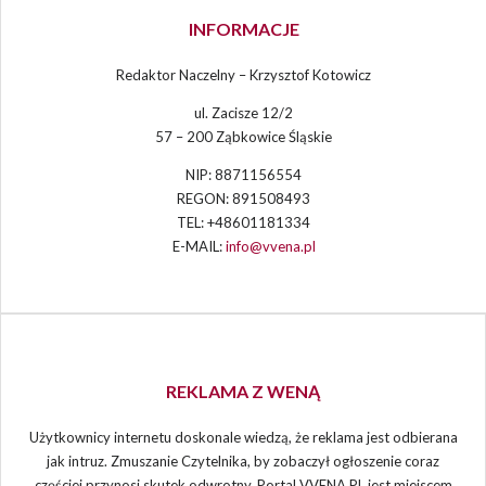
INFORMACJE
Redaktor Naczelny – Krzysztof Kotowicz
ul. Zacisze 12/2
57 – 200 Ząbkowice Śląskie
NIP: 8871156554
REGON: 891508493
TEL: +48601181334
E-MAIL:
info@vvena.pl
REKLAMA Z WENĄ
Użytkownicy internetu doskonale wiedzą, że reklama jest odbierana
jak intruz. Zmuszanie Czytelnika, by zobaczył ogłoszenie coraz
częściej przynosi skutek odwrotny. Portal VVENA.PL jest miejscem