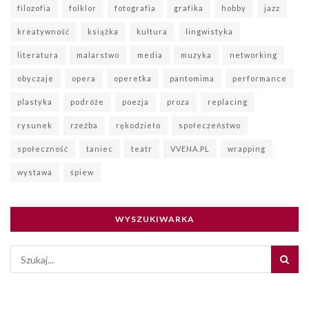
filozofia
folklor
fotografia
grafika
hobby
jazz
kreatywność
książka
kultura
lingwistyka
literatura
malarstwo
media
muzyka
networking
obyczaje
opera
operetka
pantomima
performance
plastyka
podróże
poezja
proza
replacing
rysunek
rzeźba
rękodzieło
społeczeństwo
społeczność
taniec
teatr
VVENA.PL
wrapping
wystawa
śpiew
WYSZUKIWARKA