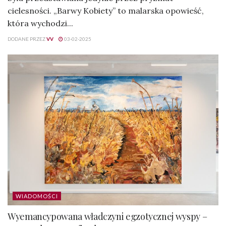
cielesności. „Barwy Kobiety” to malarska opowieść,
która wychodzi...
DODANE PRZEZ
VV
03-02-2025
WIADOMOŚCI
Wyemancypowana władczyni egzotycznej wyspy –