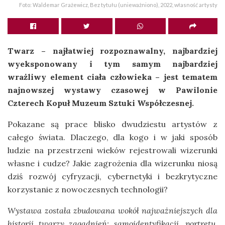
Foto: Waldemar Grażewicz, Bez tytułu (unieważniono), 2022, własność artysty
Twarz – najłatwiej rozpoznawalny, najbardziej
wyeksponowany i tym samym najbardziej
wrażliwy element ciała człowieka – jest tematem
najnowszej wystawy czasowej w Pawilonie
Czterech Kopuł Muzeum Sztuki Współczesnej.
Pokazane są prace blisko dwudziestu artystów z
całego świata. Dlaczego, dla kogo i w jaki sposób
ludzie na przestrzeni wieków rejestrowali wizerunki
własne i cudze? Jakie zagrożenia dla wizerunku niosą
dziś rozwój cyfryzacji, cybernetyki i bezkrytyczne
korzystanie z nowoczesnych technologii?
Wystawa została zbudowana wokół najważniejszych dla
historii twarzy zagadnień: samoidentyfikacji, portretu,