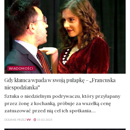
WIADOMOŚCI
Gdy kłamca wpada w swoją pułapkę – „Francuska
niespodzianka”
Sztuka o niedzielnym podrywaczu, który przyłapany
przez żonę z kochanką, próbuje za wszelką cenę
zatuszować przed nią cel ich spotkania....
DODANE PRZEZ
VV
15-02-2025