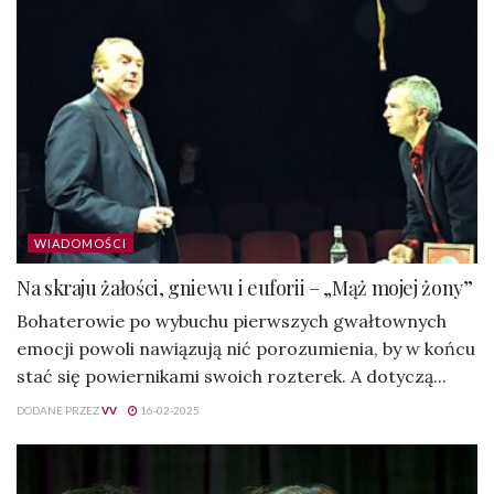
WIADOMOŚCI
Na skraju żałości, gniewu i euforii – „Mąż mojej żony”
Bohaterowie po wybuchu pierwszych gwałtownych
emocji powoli nawiązują nić porozumienia, by w końcu
stać się powiernikami swoich rozterek. A dotyczą...
DODANE PRZEZ
VV
16-02-2025