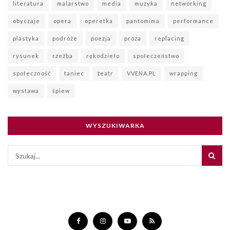
literatura
malarstwo
media
muzyka
networking
obyczaje
opera
operetka
pantomima
performance
plastyka
podróże
poezja
proza
replacing
rysunek
rzeźba
rękodzieło
społeczeństwo
społeczność
taniec
teatr
VVENA.PL
wrapping
wystawa
śpiew
WYSZUKIWARKA