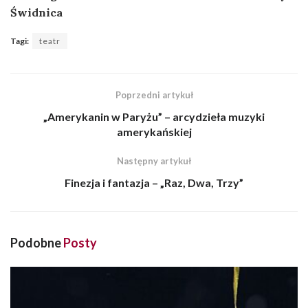
Świdnica
Tagi:
teatr
Poprzedni artykuł
„Amerykanin w Paryżu” – arcydzieła muzyki
amerykańskiej
Następny artykuł
Finezja i fantazja – „Raz, Dwa, Trzy”
Podobne
Posty