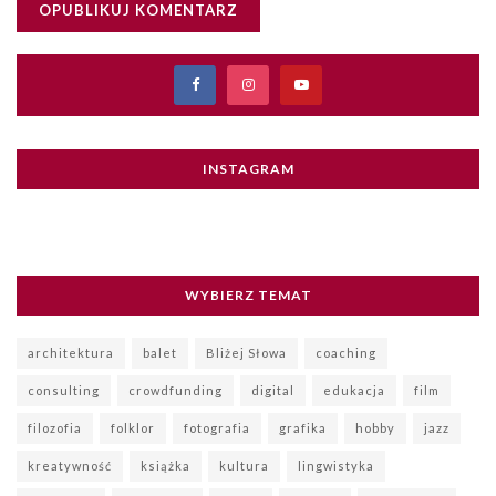
INSTAGRAM
WYBIERZ TEMAT
architektura
balet
Bliżej Słowa
coaching
consulting
crowdfunding
digital
edukacja
film
filozofia
folklor
fotografia
grafika
hobby
jazz
kreatywność
książka
kultura
lingwistyka