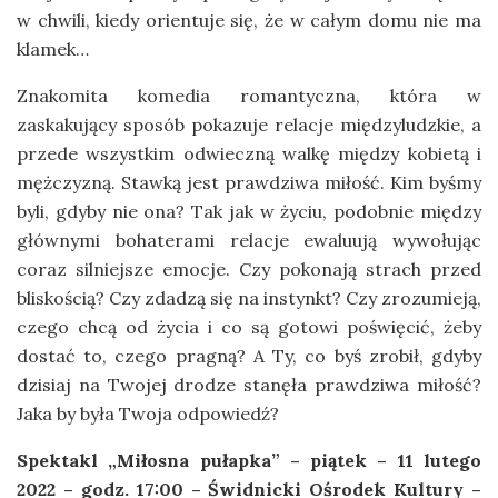
w chwili, kiedy orientuje się, że w całym domu nie ma
klamek…
Znakomita komedia romantyczna, która w
zaskakujący sposób pokazuje relacje międzyludzkie, a
przede wszystkim odwieczną walkę między kobietą i
mężczyzną. Stawką jest prawdziwa miłość. Kim byśmy
byli, gdyby nie ona? Tak jak w życiu, podobnie między
głównymi bohaterami relacje ewaluują wywołując
coraz silniejsze emocje. Czy pokonają strach przed
bliskością? Czy zdadzą się na instynkt? Czy zrozumieją,
czego chcą od życia i co są gotowi poświęcić, żeby
dostać to, czego pragną? A Ty, co byś zrobił, gdyby
dzisiaj na Twojej drodze stanęła prawdziwa miłość?
Jaka by była Twoja odpowiedź?
Spektakl „Miłosna pułapka” – piątek – 11 lutego
2022 – godz. 17:00 – Świdnicki Ośrodek Kultury –