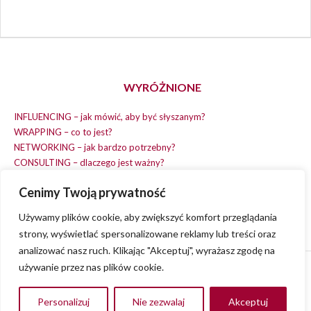
WYRÓŻNIONE
INFLUENCING – jak mówić, aby być słyszanym?
WRAPPING – co to jest?
NETWORKING – jak bardzo potrzebny?
CONSULTING – dlaczego jest ważny?
REPLACING – masz na wszystko czas?
Cenimy Twoją prywatność
EARNING – jak zarobić na dobrym pomyśle?
COACHING – chcesz spełniać swój pomysł?
Używamy plików cookie, aby zwiększyć komfort przeglądania
strony, wyświetlać spersonalizowane reklamy lub treści oraz
analizować nasz ruch. Klikając "Akceptuj", wyrażasz zgodę na
używanie przez nas plików cookie.
© 2013 - 2023
VVENA.PL
- All rights reserved.
Polityka Prywatności
Personalizuj
Nie zezwalaj
Akceptuj