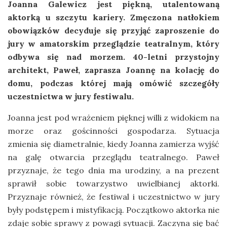
Joanna Galewicz jest piękną, utalentowaną
aktorką u szczytu kariery. Zmęczona natłokiem
obowiązków decyduje się przyjąć zaproszenie do
jury w amatorskim przeglądzie teatralnym, który
odbywa się nad morzem. 40-letni przystojny
architekt, Paweł, zaprasza Joannę na kolację do
domu, podczas której mają omówić szczegóły
uczestnictwa w jury festiwalu.
Joanna jest pod wrażeniem pięknej willi z widokiem na
morze oraz gościnności gospodarza. Sytuacja
zmienia się diametralnie, kiedy Joanna zamierza wyjść
na galę otwarcia przeglądu teatralnego. Paweł
przyznaje, że tego dnia ma urodziny, a na prezent
sprawił sobie towarzystwo uwielbianej aktorki.
Przyznaje również, że festiwal i uczestnictwo w jury
były podstępem i mistyfikacją. Początkowo aktorka nie
zdaje sobie sprawy z powagi sytuacji. Zaczyna się bać