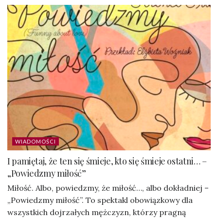
WIADOMOŚCI
I pamiętaj, że ten się śmieje, kto się śmieje ostatni… –
„Powiedzmy miłość”
Miłość. Albo, powiedzmy, że miłość…, albo dokładniej –
„Powiedzmy miłość”. To spektakl obowiązkowy dla
wszystkich dojrzałych mężczyzn, którzy pragną