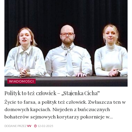
WIADOMOŚCI
Polityk to też człowiek – „Stajenka Cicha”
Życie to farsa, a polityk też człowiek. Zwłaszcza ten w
domowych kapciach. Niejeden z buńczucznych
bohaterów sejmowych korytarzy pokornieje w...
DODANE PRZEZ
VV
12-02-2025