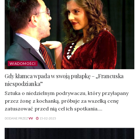
WIADOMOŚCI
Gdy kłamca wpada w swoją pułapkę – „Francuska
niespodzianka”
Sztuka o niedzielnym podrywaczu, który przyłapany
przez żonę z kochanką, próbuje za wszelką cenę
zatuszować przed nią cel ich spotkania....
DODANE PRZEZ
VV
15-02-2025