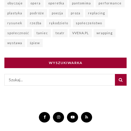
obyczaje
opera
operetka
pantomima
performance
plastyka
podróże
poezja
proza
replacing
rysunek
rzeźba
rękodzieło
społeczeństwo
społeczność
taniec
teatr
VVENA.PL
wrapping
wystawa
śpiew
WYSZUKIWARKA