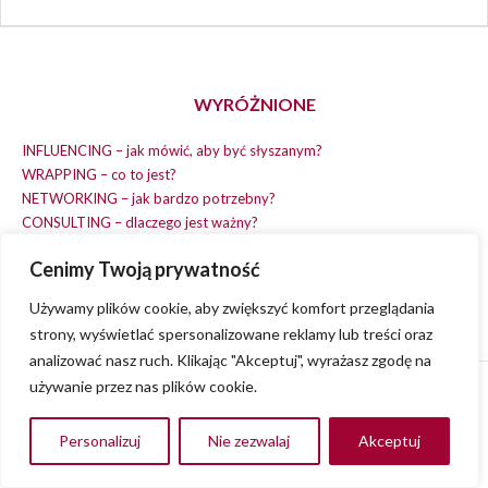
WYRÓŻNIONE
INFLUENCING – jak mówić, aby być słyszanym?
WRAPPING – co to jest?
NETWORKING – jak bardzo potrzebny?
CONSULTING – dlaczego jest ważny?
REPLACING – masz na wszystko czas?
Cenimy Twoją prywatność
EARNING – jak zarobić na dobrym pomyśle?
COACHING – chcesz spełniać swój pomysł?
Używamy plików cookie, aby zwiększyć komfort przeglądania
strony, wyświetlać spersonalizowane reklamy lub treści oraz
analizować nasz ruch. Klikając "Akceptuj", wyrażasz zgodę na
używanie przez nas plików cookie.
© 2013 - 2023
VVENA.PL
- All rights reserved.
Polityka Prywatności
Personalizuj
Nie zezwalaj
Akceptuj