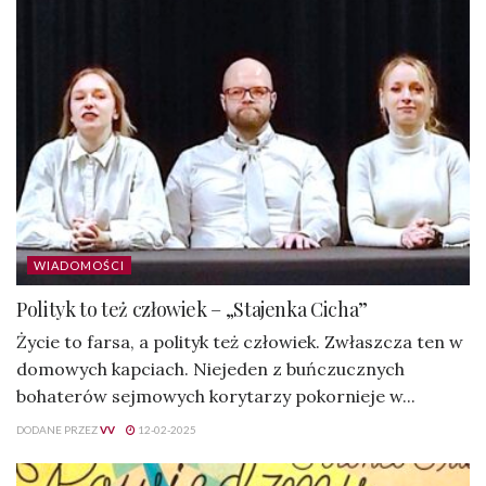
WIADOMOŚCI
Polityk to też człowiek – „Stajenka Cicha”
Życie to farsa, a polityk też człowiek. Zwłaszcza ten w
domowych kapciach. Niejeden z buńczucznych
bohaterów sejmowych korytarzy pokornieje w...
DODANE PRZEZ
VV
12-02-2025