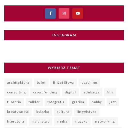
INSTAGRAM
WYBIERZ TEMAT
architektura
balet
Bliżej Słowa
coaching
consulting
crowdfunding
digital
edukacja
film
filozofia
folklor
fotografia
grafika
hobby
jazz
kreatywność
książka
kultura
lingwistyka
literatura
malarstwo
media
muzyka
networking