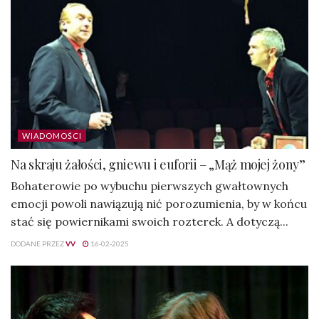
WIADOMOŚCI
Na skraju żałości, gniewu i euforii – „Mąż mojej żony”
Bohaterowie po wybuchu pierwszych gwałtownych
emocji powoli nawiązują nić porozumienia, by w końcu
stać się powiernikami swoich rozterek. A dotyczą...
DODANE PRZEZ
VV
16-02-2025