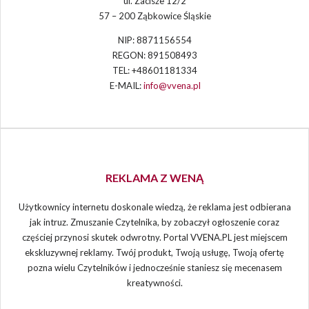
ul. Zacisze 12/2
57 – 200 Ząbkowice Śląskie
NIP: 8871156554
REGON: 891508493
TEL: +48601181334
E-MAIL:
info@vvena.pl
REKLAMA Z WENĄ
Użytkownicy internetu doskonale wiedzą, że reklama jest odbierana
jak intruz. Zmuszanie Czytelnika, by zobaczył ogłoszenie coraz
częściej przynosi skutek odwrotny. Portal VVENA.PL jest miejscem
ekskluzywnej reklamy. Twój produkt, Twoją usługę, Twoją ofertę
pozna wielu Czytelników i jednocześnie staniesz się mecenasem
kreatywności.