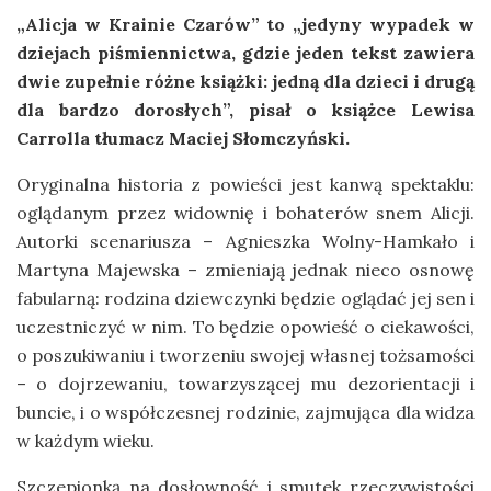
„Alicja w Krainie Czarów” to „jedyny wypadek w
dziejach piśmiennictwa, gdzie jeden tekst zawiera
dwie zupełnie różne książki: jedną dla dzieci i drugą
dla bardzo dorosłych”, pisał o książce Lewisa
Carrolla tłumacz Maciej Słomczyński.
Oryginalna historia z powieści jest kanwą spektaklu:
oglądanym przez widownię i bohaterów snem Alicji.
Autorki scenariusza – Agnieszka Wolny-Hamkało i
Martyna Majewska – zmieniają jednak nieco osnowę
fabularną: rodzina dziewczynki będzie oglądać jej sen i
uczestniczyć w nim. To będzie opowieść o ciekawości,
o poszukiwaniu i tworzeniu swojej własnej tożsamości
– o dojrzewaniu, towarzyszącej mu dezorientacji i
buncie, i o współczesnej rodzinie, zajmująca dla widza
w każdym wieku.
Szczepionką na dosłowność i smutek rzeczywistości