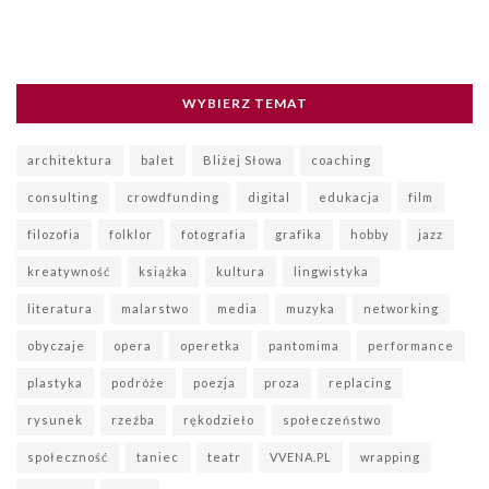
WYBIERZ TEMAT
architektura
balet
Bliżej Słowa
coaching
consulting
crowdfunding
digital
edukacja
film
filozofia
folklor
fotografia
grafika
hobby
jazz
kreatywność
książka
kultura
lingwistyka
literatura
malarstwo
media
muzyka
networking
obyczaje
opera
operetka
pantomima
performance
plastyka
podróże
poezja
proza
replacing
rysunek
rzeźba
rękodzieło
społeczeństwo
społeczność
taniec
teatr
VVENA.PL
wrapping