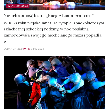
WIADOMOŚCI
Nieuchronność losu – „Łucja z Lammermooru”
W 1668 roku niejaka Janet Dalrymple, spadkobierczyni
szlachetnej szkockiej rodziny, w noc poślubną
zamordowała swojego niechcianego męża i popadła
w...
DODANE PRZEZ
VV
14-02-2025