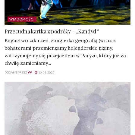
WIADOMOŚCI
Przecudna kartka z podróży – „Kandyd”
Bogactwo zdarzeń, żonglerka geografią (wraz z
bohaterami przemierzamy holenderskie niziny,
zatrzymujemy się przejazdem w Paryżu, który już za
chwilę zamieniamy...
DODANE PRZEZ
VV
10-01-2025