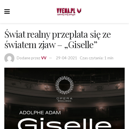
Świat realny przeplata się ze
światem zjaw – „Giselle”
Dodane przez
VV
29-04-2021
Czas czytania: 1 min