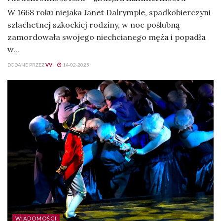
W 1668 roku niejaka Janet Dalrymple, spadkobierczyni
szlachetnej szkockiej rodziny, w noc poślubną
zamordowała swojego niechcianego męża i popadła
w...
DODANE PRZEZ
VV
14-02-2025
WIADOMOŚCI