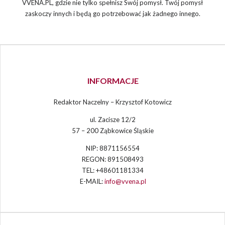
VVENA.PL, gdzie nie tylko spełnisz Swój pomysł. Twój pomysł
zaskoczy innych i będą go potrzebować jak żadnego innego.
INFORMACJE
Redaktor Naczelny – Krzysztof Kotowicz
ul. Zacisze 12/2
57 – 200 Ząbkowice Śląskie
NIP: 8871156554
REGON: 891508493
TEL: +48601181334
E-MAIL:
info@vvena.pl