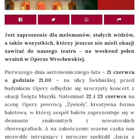
Jest zaproszenie dla melomanów, stałych widzów,
a także wszystkich, którzy jeszcze nie mieli okazji
zawitać do naszego teatru – na weekend pełen
wrażeń w Operze Wrocławskiej.
Pierwszego dnia astronomicznego lata –
21 czerwca
o godzinie 21.00
– na ulicy Świdnickiej przed
budynkiem Opery odbędzie się uroczysty koncert z
okazji Święta Muzyki. Natomiast
22 i 23 czerwca
na
scenę Opery powrócą „Żywioły”, kreatywna forma
baletowa, w której zespół baletu zaprezentuje się w
dwunastu znakomitych i nowatorskich
choreografiach. A na zakończenie sezonu czeka nas
niezwykle intrygujący i mroczny spektakl „Łucja z