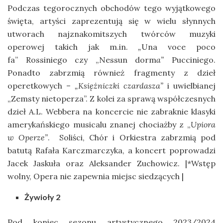
Podczas tegorocznych obchodów tego wyjątkowego
święta, artyści zaprezentują się w wielu słynnych
utworach najznakomitszych twórców muzyki
operowej takich jak m.in.
„
Una voce poco
fa”
Rossiniego czy „Nessun dorm
a”
Pucciniego.
Ponadto zabrzmią również fragmenty z dzieł
operetkowych –
„Księżniczki czardasza”
i uwielbianej
„Zemsty nietoperza”. Z kolei za sprawą współczesnych
dzieł A.L. Webbera na koncercie nie zabraknie klasyki
amerykańskiego musicalu znanej chociażby z „
Upiora
w Operze”
. Soliści, Chór i Orkiestra zabrzmią pod
batutą Rafała Karczmarczyka, a koncert poprowadzi
Jacek Jaskuła oraz Aleksander Zuchowicz. |
*
Wstęp
wolny, Opera nie zapewnia miejsc siedzących |
Żywioły 2
Pod koniec sezonu artystycznego 2023/2024