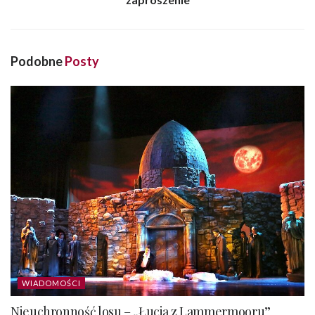
Podobne
Posty
WIADOMOŚCI
Nieuchronność losu – „Łucja z Lammermooru”