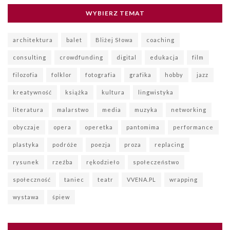
WYBIERZ TEMAT
architektura
balet
Bliżej Słowa
coaching
consulting
crowdfunding
digital
edukacja
film
filozofia
folklor
fotografia
grafika
hobby
jazz
kreatywność
książka
kultura
lingwistyka
literatura
malarstwo
media
muzyka
networking
obyczaje
opera
operetka
pantomima
performance
plastyka
podróże
poezja
proza
replacing
rysunek
rzeźba
rękodzieło
społeczeństwo
społeczność
taniec
teatr
VVENA.PL
wrapping
wystawa
śpiew