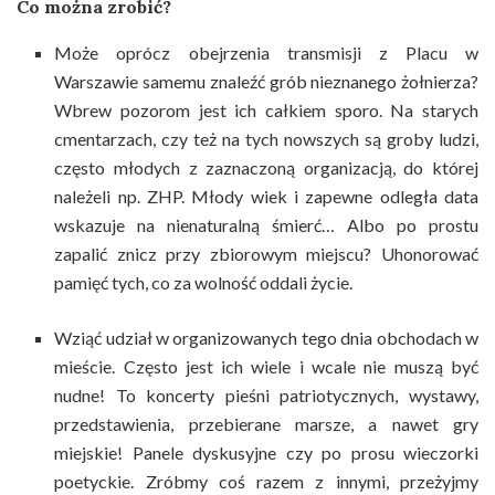
Co można zrobić?
Może oprócz obejrzenia transmisji z Placu w
Warszawie samemu znaleźć grób nieznanego żołnierza?
Wbrew pozorom jest ich całkiem sporo. Na starych
cmentarzach, czy też na tych nowszych są groby ludzi,
często młodych z zaznaczoną organizacją, do której
należeli np. ZHP. Młody wiek i zapewne odległa data
wskazuje na nienaturalną śmierć… Albo po prostu
zapalić znicz przy zbiorowym miejscu? Uhonorować
pamięć tych, co za wolność oddali życie.
Wziąć udział w organizowanych tego dnia obchodach w
mieście. Często jest ich wiele i wcale nie muszą być
nudne! To koncerty pieśni patriotycznych, wystawy,
przedstawienia, przebierane marsze, a nawet gry
miejskie! Panele dyskusyjne czy po prosu wieczorki
poetyckie. Zróbmy coś razem z innymi, przeżyjmy