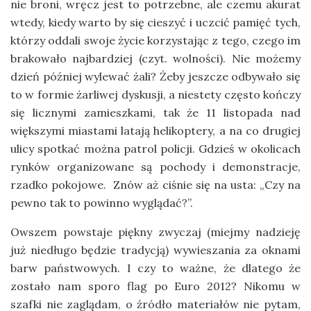
nie broni, wręcz jest to potrzebne, ale czemu akurat
wtedy, kiedy warto by się cieszyć i uczcić pamięć tych,
którzy oddali swoje życie korzystając z tego, czego im
brakowało najbardziej (czyt. wolności). Nie możemy
dzień później wylewać żali? Żeby jeszcze odbywało się
to w formie żarliwej dyskusji, a niestety często kończy
się licznymi zamieszkami, tak że 11 listopada nad
większymi miastami latają helikoptery, a na co drugiej
ulicy spotkać można patrol policji. Gdzieś w okolicach
rynków organizowane są pochody i demonstracje,
rzadko pokojowe. Znów aż ciśnie się na usta: „Czy na
pewno tak to powinno wyglądać?”.
Owszem powstaje piękny zwyczaj (miejmy nadzieję
już niedługo będzie tradycją) wywieszania za oknami
barw państwowych. I czy to ważne, że dlatego że
zostało nam sporo flag po Euro 2012? Nikomu w
szafki nie zaglądam, o źródło materiałów nie pytam,