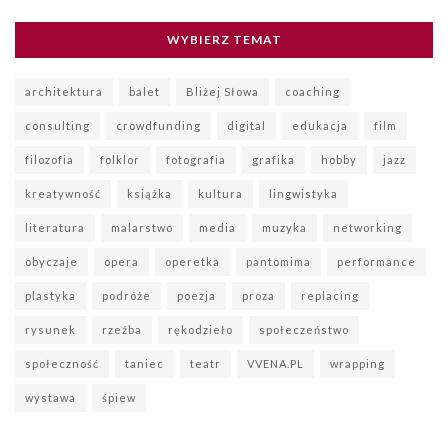
WYBIERZ TEMAT
architektura
balet
Bliżej Słowa
coaching
consulting
crowdfunding
digital
edukacja
film
filozofia
folklor
fotografia
grafika
hobby
jazz
kreatywność
książka
kultura
lingwistyka
literatura
malarstwo
media
muzyka
networking
obyczaje
opera
operetka
pantomima
performance
plastyka
podróże
poezja
proza
replacing
rysunek
rzeźba
rękodzieło
społeczeństwo
społeczność
taniec
teatr
VVENA.PL
wrapping
wystawa
śpiew