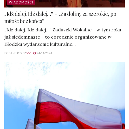
WIADOMOŚCI
„Idź dalej. Idź dalej…” – „Za doliny za szerokie, po
miłość bez końca”
„Idź dalej. Idź dalej…” Zaduszki Wokalne – w tym roku
już siedemnaste – to corocznie organizowane w
Kłodzku wydarzenie kulturalne...
DODANE PRZEZ
VV
24-11-2024