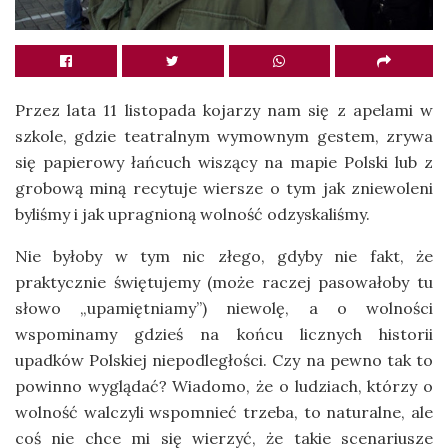
Przez lata 11 listopada kojarzy nam się z apelami w
szkole, gdzie teatralnym wymownym gestem, zrywa
się papierowy łańcuch wiszący na mapie Polski lub z
grobową miną recytuje wiersze o tym jak zniewoleni
byliśmy i jak upragnioną wolność odzyskaliśmy.
Nie byłoby w tym nic złego, gdyby nie fakt, że
praktycznie świętujemy (może raczej pasowałoby tu
słowo „upamiętniamy”) niewolę, a o wolności
wspominamy gdzieś na końcu licznych historii
upadków Polskiej niepodległości. Czy na pewno tak to
powinno wyglądać? Wiadomo, że o ludziach, którzy o
wolność walczyli wspomnieć trzeba, to naturalne, ale
coś nie chce mi się wierzyć, że takie scenariusze