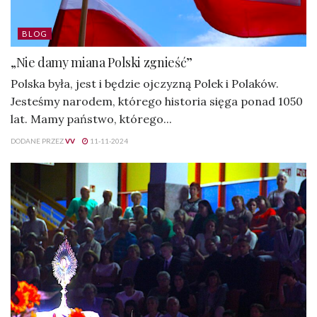
BLOG
„Nie damy miana Polski zgnieść”
Polska była, jest i będzie ojczyzną Polek i Polaków.
Jesteśmy narodem, którego historia sięga ponad 1050
lat. Mamy państwo, którego...
DODANE PRZEZ
VV
11-11-2024