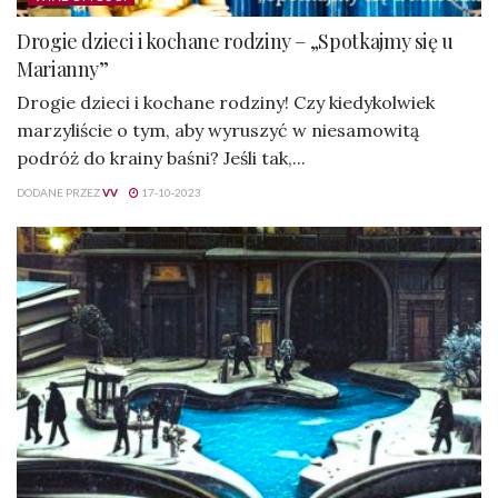
Drogie dzieci i kochane rodziny – „Spotkajmy się u
Marianny”
Drogie dzieci i kochane rodziny! Czy kiedykolwiek
marzyliście o tym, aby wyruszyć w niesamowitą
podróż do krainy baśni? Jeśli tak,...
DODANE PRZEZ
VV
17-10-2023