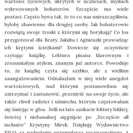
wartości życiowych, ukrytych w uczuciach, myślach
wykreowanych bohaterów. Szczęście ma wiele
postaci. Często bywa tak, że to co nas unieszczęśliwia,
byłoby zbawienne dla drugiej osoby. Jak bohaterowie
rozwiążą swoje troski z którymi się borykają? Co los
przygotował dla Beaty, Jakuba i Agnieszki prowadząc
ich krętymi ścieżkami? Dowiecie się oczywiście
czytając książkę. Lektura pisana klarownym i
zrozumiałym stylem, znanym już autorce. Powoduje
to, że książkę czyta się szybko, ale z wielkim
zaangażowaniem. Odnalazłam w niej wiele anegdot
wartościowych, nad którymi postanowiłam się
zatrzymać i zastanowić, przenieść na swoje życie, ale
także chwil radości i uśmiechu, którym częstowałam
się śmiejąc w głos. Jeśli na lato szukacie lektury lekkiej,
świeżej i niebanalnej sięgnijcie po „Szczęście all
inclusive” Krystyny Mirek. Dziękuję Wydawnictwo
FILIA za nadesłanie egzemplarza recenzenckiego. A