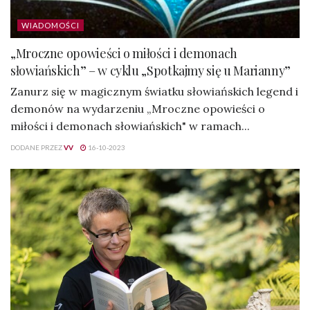
WIADOMOŚCI
„Mroczne opowieści o miłości i demonach
słowiańskich” – w cyklu „Spotkajmy się u Marianny”
Zanurz się w magicznym światku słowiańskich legend i
demonów na wydarzeniu „Mroczne opowieści o
miłości i demonach słowiańskich" w ramach...
DODANE PRZEZ
VV
16-10-2023