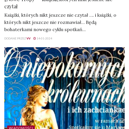
czytał
Książki, których nikt jeszcze nie czytał …. i książki, o
których nikt jeszcze nie rozmawiał… Będą
bohaterkami nowego cyklu spotkań...
DODANE PRZEZ
VV
14-01-2024
WIADOMOŚCI