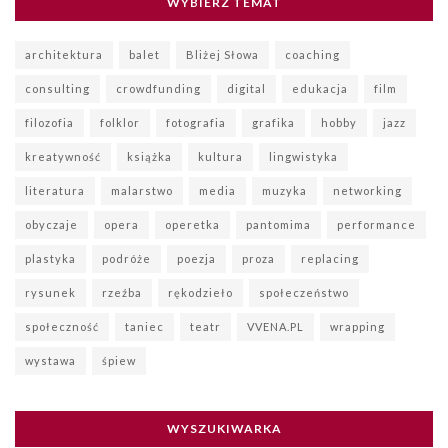
WYBIERZ TEMAT
architektura
balet
Bliżej Słowa
coaching
consulting
crowdfunding
digital
edukacja
film
filozofia
folklor
fotografia
grafika
hobby
jazz
kreatywność
książka
kultura
lingwistyka
literatura
malarstwo
media
muzyka
networking
obyczaje
opera
operetka
pantomima
performance
plastyka
podróże
poezja
proza
replacing
rysunek
rzeźba
rękodzieło
społeczeństwo
społeczność
taniec
teatr
VVENA.PL
wrapping
wystawa
śpiew
WYSZUKIWARKA