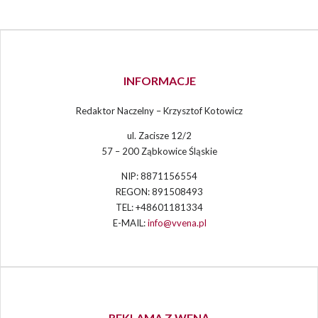
INFORMACJE
Redaktor Naczelny – Krzysztof Kotowicz
ul. Zacisze 12/2
57 – 200 Ząbkowice Śląskie
NIP: 8871156554
REGON: 891508493
TEL: +48601181334
E-MAIL:
info@vvena.pl
REKLAMA Z WENĄ