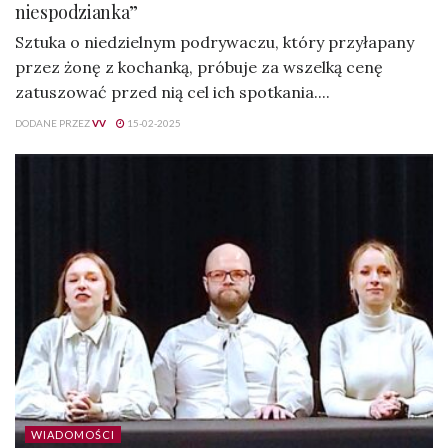
niespodzianka”
Sztuka o niedzielnym podrywaczu, który przyłapany
przez żonę z kochanką, próbuje za wszelką cenę
zatuszować przed nią cel ich spotkania....
DODANE PRZEZ
VV
15-02-2025
WIADOMOŚCI