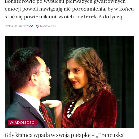
Bohaterowie po wybuchu pierwszych gwałtownych
emocji powoli nawiązują nić porozumienia, by w końcu
stać się powiernikami swoich rozterek. A dotyczą...
DODANE PRZEZ
VV
16-02-2025
WIADOMOŚCI
Gdy kłamca wpada w swoją pułapkę – „Francuska