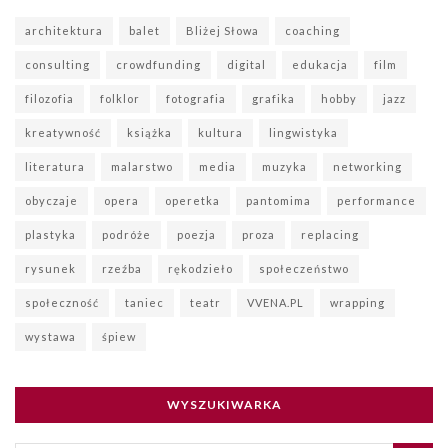
architektura
balet
Bliżej Słowa
coaching
consulting
crowdfunding
digital
edukacja
film
filozofia
folklor
fotografia
grafika
hobby
jazz
kreatywność
książka
kultura
lingwistyka
literatura
malarstwo
media
muzyka
networking
obyczaje
opera
operetka
pantomima
performance
plastyka
podróże
poezja
proza
replacing
rysunek
rzeźba
rękodzieło
społeczeństwo
społeczność
taniec
teatr
VVENA.PL
wrapping
wystawa
śpiew
WYSZUKIWARKA