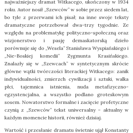
najważniejszy dramat Witkacego, ukończony w 1934
roku. Autor nosił „Szewców” w sobie przez siedem lat,
bo tyle z przerwami ich pisał; na inne swoje teksty
dramatyczne potrzebował dwa-trzy tygodnie. Ze
względu na problematykę polityczno-społeczną oraz
wizjonerstwo i pasję demaskatorską dzieło
porównuje się do „Wesela” Stanisława Wyspiańskiego i
„Nie-Boskiej komedii” Zygmunta Krasińskiego.
Znalazły się w „Szewcach” w syntetycznym skrócie
główne wątki twórczości literackiej Witkacego: zanik
indywidualności, zmierzch cywilizacji i sztuki, walka
płci, tajemnica istnienia, nuda metafizyczno-
egzystencjalna, a wszystko podlano groteskowym
sosem. Nowatorstwo formalne i zacięcie profetyczne
czynią z „Szewców” tekst uniwersalny – aktualny w
każdym momencie historii, również dzisiaj.
Wartość i przesłanie dramatu świetnie ujął Konstanty