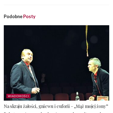
Podobne
Posty
WIADOMOŚCI
Na skraju żałości, gniewu i euforii – „Mąż mojej żony”