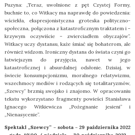
Puzyna: „Teraz, uwolnione z pęt Czystej Formy,
buchnie to, co Witkacy ma naprawdę do powiedzenia:
wściekła, ekspresjonistyczna groteska polityczno-
społeczna, połączona z katastroficznym traktatem i –
krzywym oczywiście – zwierciadłem obyczajów”.
Witkacy uczy dystansu, każe śmiać się bohaterom, ale
również widzom. Ironiczny dystans do świata czyni go
łatwiejszym do przyjęcia, nawet w jego
katastroficznej i absurdalnej odsłonie. Dzisiaj, w
świecie konsumpcjonizmu, moralnego relatywizmu,
wszechmocy mediów i rodzących się totalitaryzmów,
„Szewcy” brzmią swojsko i znajomo. W opracowaniu
tekstu wykorzystano fragmenty powieści Stanisława
Ignacego Witkiewicza „Pożegnanie jesieni” i
„Nienasycenie”.
Spektakl „Szewcy” – sobota – 29 października 2022
– godz. 19:00 / niedziela – 30 października 2022 –