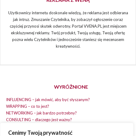
Użytkownicy internetu doskonale wiedzą, że reklama jest odbierana
jak intruz. Zmuszanie Czytelnika, by zobaczył ogłoszenie coraz
częściej przynosi skutek odwrotny. Portal VVENA.PL jest miejscem
ekskluzywnej reklamy. Twój produkt, Twoją usługę, Twoją ofertę
pozna wielu Czytelników i jednocześnie staniesz się mecenasem
kreatywności.
WYRÓŻNIONE
INFLUENCING – jak mówić, aby być słyszanym?
WRAPPING – co to jest?
NETWORKING – jak bardzo potrzebny?
CONSULTING – dlaczego jest ważny?
REPLACING – masz na wszystko czas?
Cenimy Twoją prywatność
EARNING – jak zarobić na dobrym pomyśle?