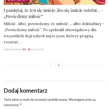
WIADOMOŚCI
I pamiętaj, że ten się śmieje, kto się śmieje ostatni… –
„Powiedzmy miłość”
Miłość. Albo, powiedzmy, że miłość…, albo dokładniej –
„Powiedzmy miłość”. To spektakl obowiązkowy dla
wszystkich dojrzałych mężczyzn, którzy pragną
rozstać...
DODANE PRZEZ
VV
11-02-2025
Dodaj komentarz
Twój adres e-mail nie zostanie opublikowany.
Wymagane pola są
*
oznaczone