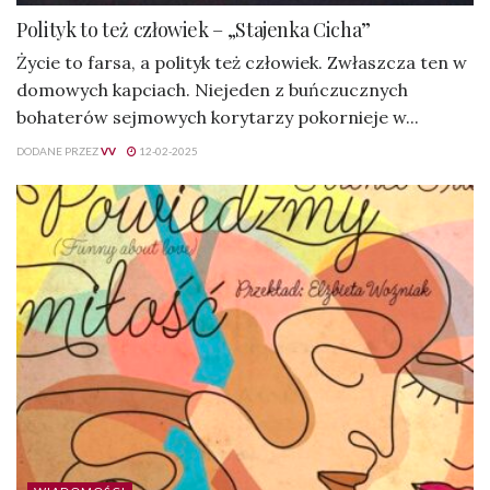
Polityk to też człowiek – „Stajenka Cicha”
Życie to farsa, a polityk też człowiek. Zwłaszcza ten w
domowych kapciach. Niejeden z buńczucznych
bohaterów sejmowych korytarzy pokornieje w...
DODANE PRZEZ
VV
12-02-2025