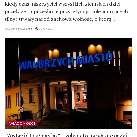
Kiedy czas, niszczyciel wszystkich ziemskich dzieł,
przekaże to przesłanie przyszłym pokoleniom, niech
silny i trwały naród zachowa wolność, o którą...
DODANE PRZEZ
VV
05-05-2024
WIADOMOŚCI
„Zostawić Las Venglas” – zobacz to na własne oczy i