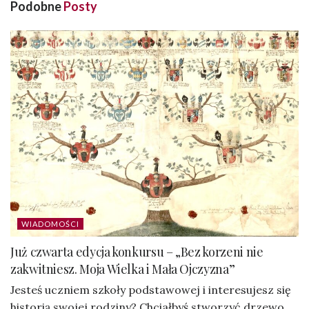
Podobne
Posty
WIADOMOŚCI
Już czwarta edycja konkursu – „Bez korzeni nie
zakwitniesz. Moja Wielka i Mała Ojczyzna”
Jesteś uczniem szkoły podstawowej i interesujesz się
historią swojej rodziny? Chciałbyś stworzyć drzewo