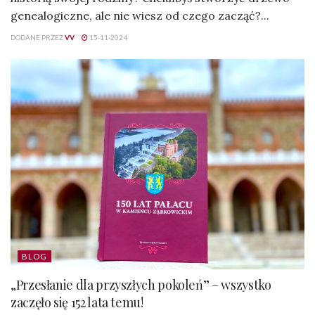
genealogiczne, ale nie wiesz od czego zacząć?...
DODANE PRZEZ
VV
15-11-2024
BLOG
„Przesłanie dla przyszłych pokoleń” – wszystko
zaczęło się 152 lata temu!