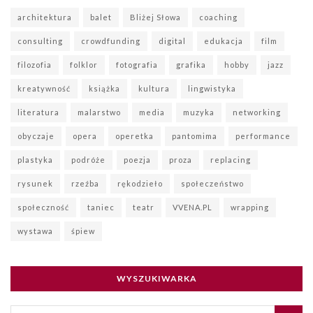
architektura
balet
Bliżej Słowa
coaching
consulting
crowdfunding
digital
edukacja
film
filozofia
folklor
fotografia
grafika
hobby
jazz
kreatywność
książka
kultura
lingwistyka
literatura
malarstwo
media
muzyka
networking
obyczaje
opera
operetka
pantomima
performance
plastyka
podróże
poezja
proza
replacing
rysunek
rzeźba
rękodzieło
społeczeństwo
społeczność
taniec
teatr
VVENA.PL
wrapping
wystawa
śpiew
WYSZUKIWARKA