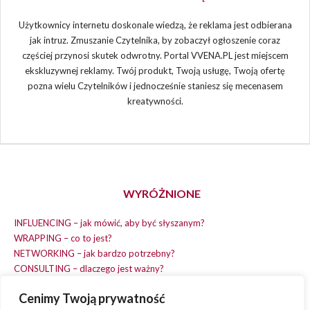
Użytkownicy internetu doskonale wiedzą, że reklama jest odbierana
jak intruz. Zmuszanie Czytelnika, by zobaczył ogłoszenie coraz
częściej przynosi skutek odwrotny. Portal VVENA.PL jest miejscem
ekskluzywnej reklamy. Twój produkt, Twoją usługę, Twoją ofertę
pozna wielu Czytelników i jednocześnie staniesz się mecenasem
kreatywności.
WYRÓŻNIONE
INFLUENCING – jak mówić, aby być słyszanym?
WRAPPING – co to jest?
NETWORKING – jak bardzo potrzebny?
CONSULTING – dlaczego jest ważny?
REPLACING – masz na wszystko czas?
Cenimy Twoją prywatność
EARNING – jak zarobić na dobrym pomyśle?