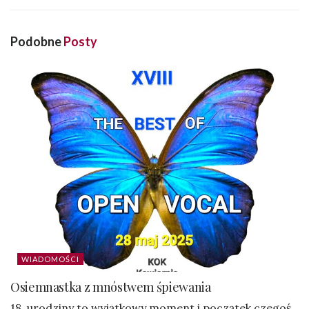
Podobne
Posty
WIADOMOŚCI
Osiemnastka z mnóstwem śpiewania
18. urodziny to wyjątkowy moment i początek czegoś