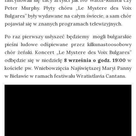
fascynowali się tacy artyści jak Ivo Watts-Russell czy
Peter Murphy. Płyty chóru „Le Mystere des Voix
Bulgares” były wydawane na całym świecie, a sam chór
pojawiał się w znanych programach telewizyjnych.
Po raz pierwszy usłyszeć będziemy mogli bułgarskie
pieśni ludowe odśpiewane przez kilkunastoosobowy
chór żeński. Koncert „Le Mystere des Voix Bulgares”
odbędzie się w niedzielę
8 września o godz. 19:00
w
kościele pw. Wniebowzięcia Najświętszej Maryi Panny
w Bielawie w ramach festiwalu Wratistlavia Cantans.