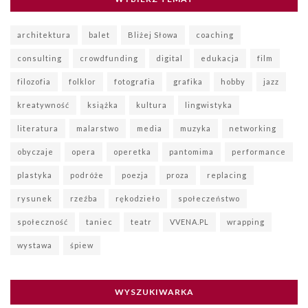
architektura
balet
Bliżej Słowa
coaching
consulting
crowdfunding
digital
edukacja
film
filozofia
folklor
fotografia
grafika
hobby
jazz
kreatywność
książka
kultura
lingwistyka
literatura
malarstwo
media
muzyka
networking
obyczaje
opera
operetka
pantomima
performance
plastyka
podróże
poezja
proza
replacing
rysunek
rzeźba
rękodzieło
społeczeństwo
społeczność
taniec
teatr
VVENA.PL
wrapping
wystawa
śpiew
WYSZUKIWARKA