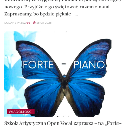
nowego. Przyjdźcie go świętować razem z nami.
Zapraszamy, bo będzie pięknie –...
DODANE PRZEZ
VV
15-05-2025
WIADOMOŚCI
Szkoła Artystyczna Open Vocal zaprasza – na „Forte-