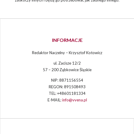
zaskoczy innych i będą go potrzebować jak żadnego innego.
INFORMACJE
Redaktor Naczelny – Krzysztof Kotowicz
ul. Zacisze 12/2
57 – 200 Ząbkowice Śląskie
NIP: 8871156554
REGON: 891508493
TEL: +48601181334
E-MAIL:
info@vvena.pl