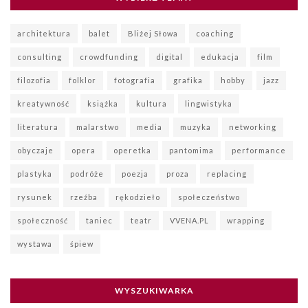
architektura
balet
Bliżej Słowa
coaching
consulting
crowdfunding
digital
edukacja
film
filozofia
folklor
fotografia
grafika
hobby
jazz
kreatywność
książka
kultura
lingwistyka
literatura
malarstwo
media
muzyka
networking
obyczaje
opera
operetka
pantomima
performance
plastyka
podróże
poezja
proza
replacing
rysunek
rzeźba
rękodzieło
społeczeństwo
społeczność
taniec
teatr
VVENA.PL
wrapping
wystawa
śpiew
WYSZUKIWARKA