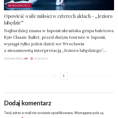
WIADOMOŚCI
Opowieść o sile miłości w czterech aktach – „Jezioro
łabędzie”
Najbardziej znana w Japonii ukraińska grupa baletowa
Kyiv Classic Ballet, przed dużym tournée w Japonii,
wystąpi tylko jeden dzień we Wrocławiu
z niesamowitą interpretacją „Jeziora łabędziego”....
DODANE PRZEZ
VV
19-10-2024
Dodaj komentarz
Twój adres e-mail nie zostanie opublikowany.
Wymagane pola są