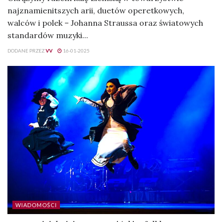
najznamienitszych arii, duetów operetkowych,
walców i polek – Johanna Straussa oraz światowych
standardów muzyki...
DODANE PRZEZ
VV
16-01-2025
WIADOMOŚCI