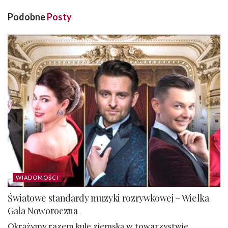
Podobne
Posty
WIADOMOŚCI
Światowe standardy muzyki rozrywkowej – Wielka
Gala Noworoczna
Okrążymy razem kulę ziemską w towarzystwie