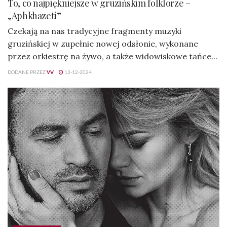
To, co najpiękniejsze w gruzińskim folklorze –
„Aphkhazeti”
Czekają na nas tradycyjne fragmenty muzyki
gruzińskiej w zupełnie nowej odsłonie, wykonane
przez orkiestrę na żywo, a także widowiskowe tańce...
DODANE PRZEZ
VV
13-12-2024