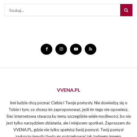
VVENA.PL
Inni ludzie chcą poznać Ciebie i Twoje pomysły. Nie dowiedzą się o
Tobie i tym, co chcesz im zaproponować, jeśli im tego nie opowiesz.
Sieć internetowa stwarza ku temu szczególnie wiele możliwości, bo nie
jest tylko narzędziem działania, ale i miejscem spotkań. Zapraszam do
VVENA.PL, gdzie nie tylko spełnisz Swój pomysł. Twój pomysł
zaskoczy innych i będą go potrzebować jak żadnego innego.