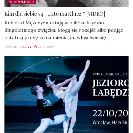
WIADOMOŚCI
Kim dla siebie są – „Kto ma Klucz.” [VIDEO]
Kobieta i Mężczyzna stają w obliczu kryzysu
długoletniego związku. Mogą się rozejść albo podjąć
ostatnią próbę zrozumienia, co właściwie się...
DODANE PRZEZ
VV
26-10-2024