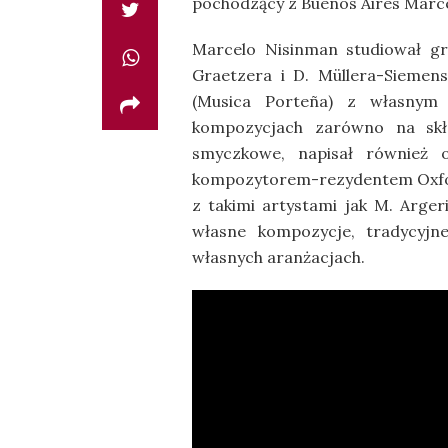
pochodzący z Buenos Aires Marc
Marcelo Nisinman studiował gr
Graetzera i D. Müllera-Siemens
(Musica Porteña) z własnym 
kompozycjach zarówno na skła
smyczkowe, napisał również 
kompozytorem-rezydentem Oxford
z takimi artystami jak M. Arg
własne kompozycje, tradycyjn
własnych aranżacjach.