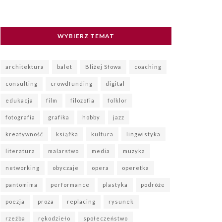
WYBIERZ TEMAT
architektura
balet
Bliżej Słowa
coaching
consulting
crowdfunding
digital
edukacja
film
filozofia
folklor
fotografia
grafika
hobby
jazz
kreatywność
książka
kultura
lingwistyka
literatura
malarstwo
media
muzyka
networking
obyczaje
opera
operetka
pantomima
performance
plastyka
podróże
poezja
proza
replacing
rysunek
rzeźba
rękodzieło
społeczeństwo