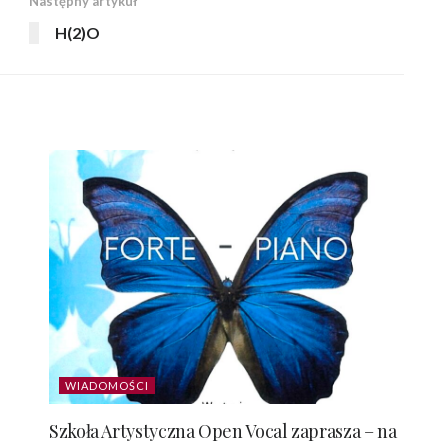
Następny artykuł
H(2)O
WIADOMOŚCI
Szkoła Artystyczna Open Vocal zaprasza – na