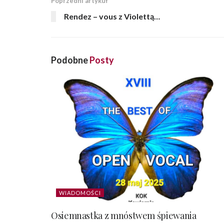
Poprzedni artykuł
Rendez – vous z Violettą…
Podobne
Posty
WIADOMOŚCI
Osiemnastka z mnóstwem śpiewania