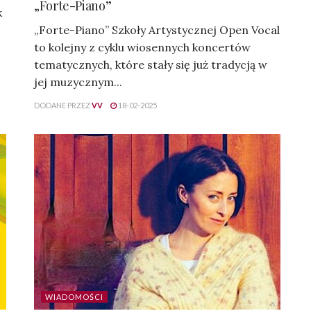
„Forte-Piano”
k
„Forte-Piano” Szkoły Artystycznej Open Vocal
to kolejny z cyklu wiosennych koncertów
tematycznych, które stały się już tradycją w
jej muzycznym...
DODANE PRZEZ
VV
18-02-2025
WIADOMOŚCI