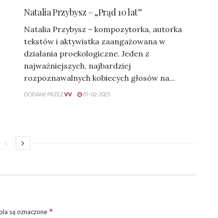
Natalia Przybysz – „Prąd 10 lat”
Natalia Przybysz – kompozytorka, autorka
tekstów i aktywistka zaangażowana w
działania proekologiczne. Jeden z
najważniejszych, najbardziej
rozpoznawalnych kobiecych głosów na...
DODANE PRZEZ
VV
07-02-2025
*
la są oznaczone