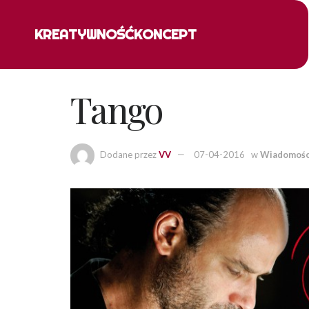
KREATYWNOŚĆ
KONCEPT
Tango
Dodane przez
VV
07-04-2016
w
Wiadomośc