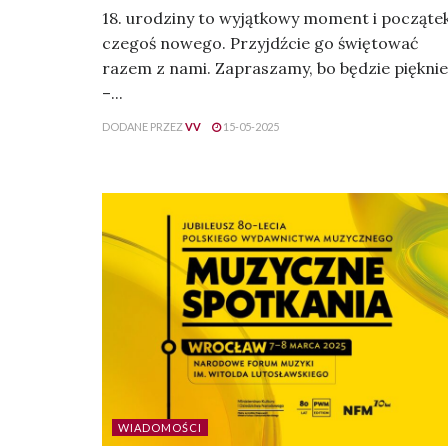
18. urodziny to wyjątkowy moment i począte
czegoś nowego. Przyjdźcie go świętować
razem z nami. Zapraszamy, bo będzie pięknie
–...
DODANE PRZEZ
VV
15-05-2025
WIADOMOŚCI