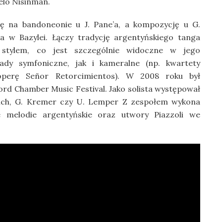
elo Nisinman.
ę na bandoneonie u J. Pane’a, a kompozycję u G.
a w Bazylei. Łączy tradycję argentyńskiego tanga
stylem, co jest szczególnie widoczne w jego
dy symfoniczne, jak i kameralne (np. kwartety
operę Señor Retorcimientos). W 2008 roku był
 Chamber Music Festival. Jako solista występował
erich, G. Kremer czy U. Lemper Z zespołem wykona
e melodie argentyńskie oraz utwory Piazzoli we