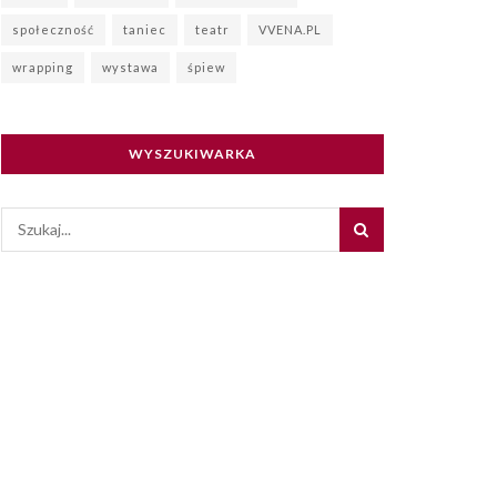
społeczność
taniec
teatr
VVENA.PL
wrapping
wystawa
śpiew
WYSZUKIWARKA