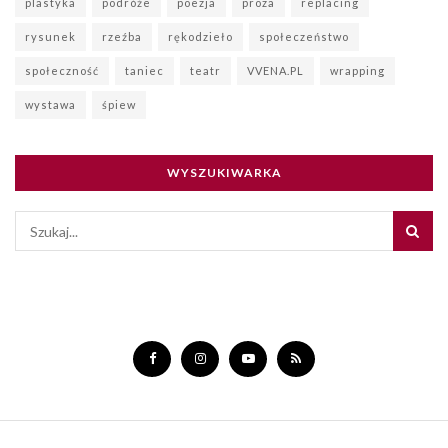
plastyka
podróże
poezja
proza
replacing
rysunek
rzeźba
rękodzieło
społeczeństwo
społeczność
taniec
teatr
VVENA.PL
wrapping
wystawa
śpiew
WYSZUKIWARKA