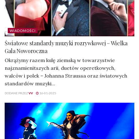
WIADOMOŚCI
Światowe standardy muzyki rozrywkowej – Wielka
Gala Noworoczna
Okrążymy razem kulę ziemską w towarzystwie
najznamienitszych arii, duetów operetkowych,
walców i polek – Johanna Straussa oraz światowych
standardów muzyki...
DODANE PRZEZ
VV
16-01-2025