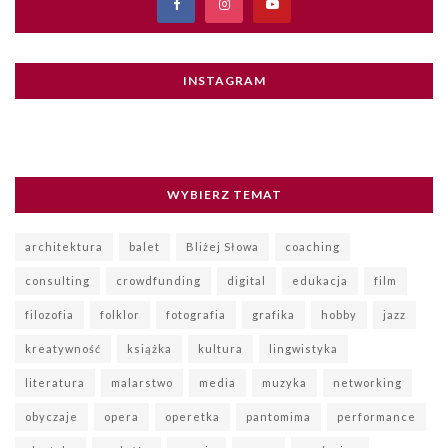
INSTAGRAM
WYBIERZ TEMAT
architektura
balet
Bliżej Słowa
coaching
consulting
crowdfunding
digital
edukacja
film
filozofia
folklor
fotografia
grafika
hobby
jazz
kreatywność
książka
kultura
lingwistyka
literatura
malarstwo
media
muzyka
networking
obyczaje
opera
operetka
pantomima
performance