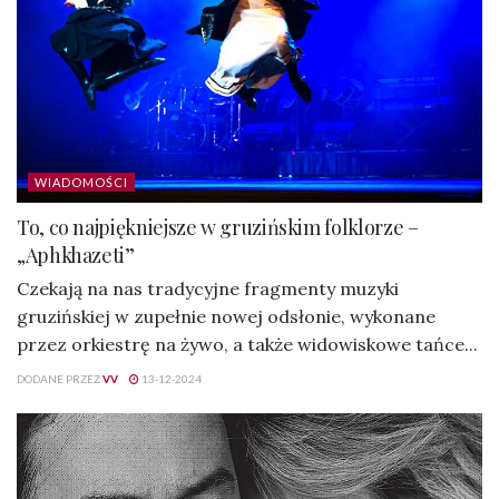
WIADOMOŚCI
To, co najpiękniejsze w gruzińskim folklorze –
„Aphkhazeti”
Czekają na nas tradycyjne fragmenty muzyki
gruzińskiej w zupełnie nowej odsłonie, wykonane
przez orkiestrę na żywo, a także widowiskowe tańce...
DODANE PRZEZ
VV
13-12-2024