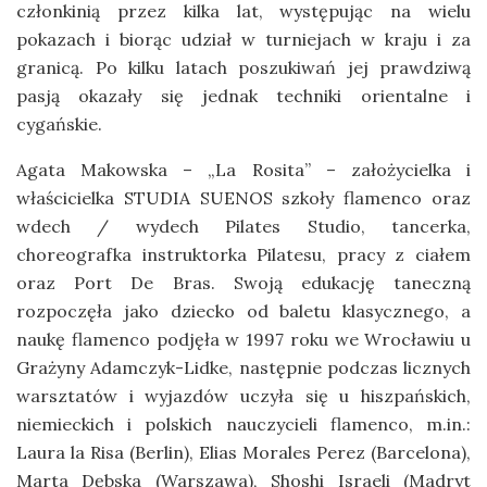
członkinią przez kilka lat, występując na wielu
pokazach i biorąc udział w turniejach w kraju i za
granicą. Po kilku latach poszukiwań jej prawdziwą
pasją okazały się jednak techniki orientalne i
cygańskie.
Agata Makowska – „La Rosita” – założycielka i
właścicielka STUDIA SUENOS szkoły flamenco oraz
wdech / wydech Pilates Studio, tancerka,
choreografka instruktorka Pilatesu, pracy z ciałem
oraz Port De Bras. Swoją edukację taneczną
rozpoczęła jako dziecko od baletu klasycznego, a
naukę flamenco podjęła w 1997 roku we Wrocławiu u
Grażyny Adamczyk-Lidke, następnie podczas licznych
warsztatów i wyjazdów uczyła się u hiszpańskich,
niemieckich i polskich nauczycieli flamenco, m.in.:
Laura la Risa (Berlin), Elias Morales Perez (Barcelona),
Marta Dębska (Warszawa), Shoshi Israeli (Madryt