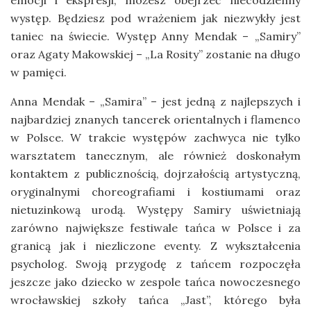
emocji i ekspresji, możesz obejrzeć niecodzienny
występ. Będziesz pod wrażeniem jak niezwykły jest
taniec na świecie. Występ Anny Mendak – „Samiry”
oraz Agaty Makowskiej – „La Rosity” zostanie na długo
w pamięci.
Anna Mendak – „Samira” – jest jedną z najlepszych i
najbardziej znanych tancerek orientalnych i flamenco
w Polsce. W trakcie występów zachwyca nie tylko
warsztatem tanecznym, ale również doskonałym
kontaktem z publicznością, dojrzałością artystyczną,
oryginalnymi choreografiami i kostiumami oraz
nietuzinkową urodą. Występy Samiry uświetniają
zarówno największe festiwale tańca w Polsce i za
granicą jak i niezliczone eventy. Z wykształcenia
psycholog. Swoją przygodę z tańcem rozpoczęła
jeszcze jako dziecko w zespole tańca nowoczesnego
wrocławskiej szkoły tańca „Jast”, którego była