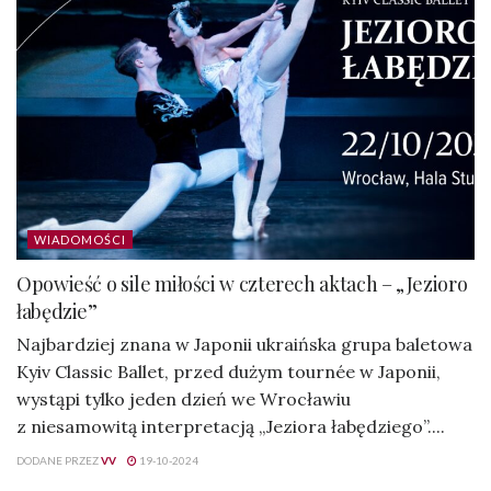
WIADOMOŚCI
Opowieść o sile miłości w czterech aktach – „Jezioro
łabędzie”
Najbardziej znana w Japonii ukraińska grupa baletowa
Kyiv Classic Ballet, przed dużym tournée w Japonii,
wystąpi tylko jeden dzień we Wrocławiu
z niesamowitą interpretacją „Jeziora łabędziego”....
DODANE PRZEZ
VV
19-10-2024