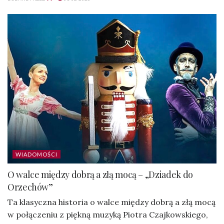
WIADOMOŚCI
O walce między dobrą a złą mocą – „Dziadek do
Orzechów”
Ta klasyczna historia o walce między dobrą a złą mocą
w połączeniu z piękną muzyką Piotra Czajkowskiego,