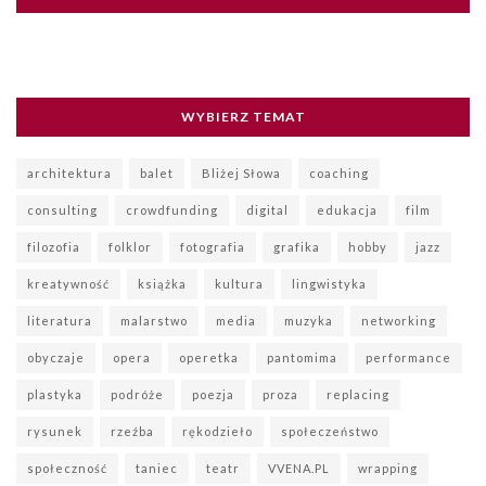
WYBIERZ TEMAT
architektura
balet
Bliżej Słowa
coaching
consulting
crowdfunding
digital
edukacja
film
filozofia
folklor
fotografia
grafika
hobby
jazz
kreatywność
książka
kultura
lingwistyka
literatura
malarstwo
media
muzyka
networking
obyczaje
opera
operetka
pantomima
performance
plastyka
podróże
poezja
proza
replacing
rysunek
rzeźba
rękodzieło
społeczeństwo
społeczność
taniec
teatr
VVENA.PL
wrapping