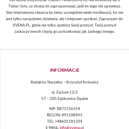
Tobie i tym, co chcesz im zaproponować, jeśli im tego nie opowiesz.
Sieć internetowa stwarza ku temu szczególnie wiele możliwości, bo nie
jest tylko narzędziem działania, ale i miejscem spotkań. Zapraszam do
VVENA.PL, gdzie nie tylko spełnisz Swój pomysł. Twój pomysł
zaskoczy innych i będą go potrzebować jak żadnego innego.
INFORMACJE
Redaktor Naczelny – Krzysztof Kotowicz
ul. Zacisze 12/2
57 – 200 Ząbkowice Śląskie
NIP: 8871156554
REGON: 891508493
TEL: +48601181334
E-MAIL:
info@vvena.pl