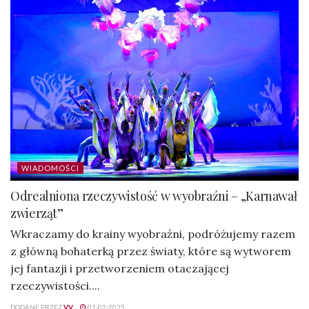
WIADOMOŚCI
Odrealniona rzeczywistość w wyobraźni – „Karnawał
zwierząt”
Wkraczamy do krainy wyobraźni, podróżujemy razem
z główną bohaterką przez światy, które są wytworem
jej fantazji i przetworzeniem otaczającej
rzeczywistości....
DODANE PRZEZ
VV
01-02-2025