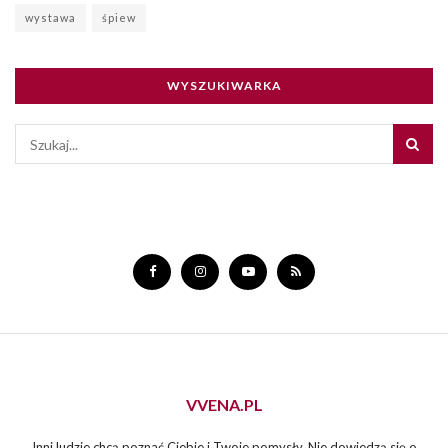
wystawa
śpiew
WYSZUKIWARKA
VVENA.PL
Inni ludzie chcą poznać Ciebie i Twoje pomysły. Nie dowiedzą się o