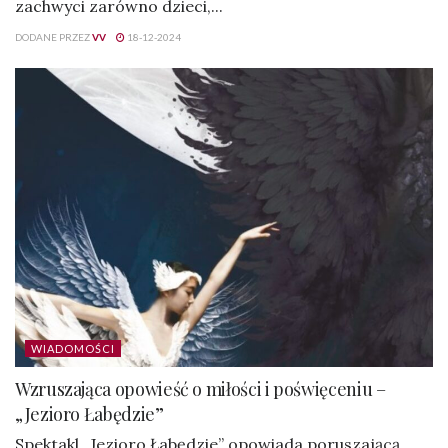
zachwyci zarówno dzieci,...
DODANE PRZEZ
VV
18-12-2024
WIADOMOŚCI
Wzruszająca opowieść o miłości i poświęceniu –
„Jezioro Łabędzie”
Spektakl „Jezioro Łabędzie” opowiada poruszającą