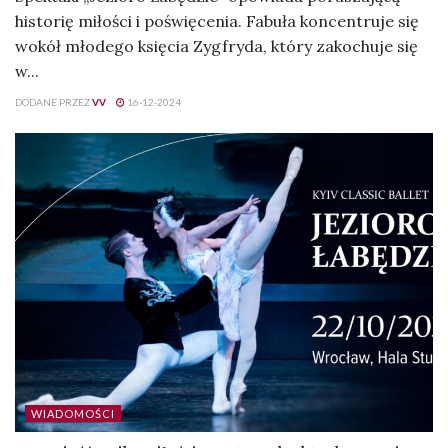
historię miłości i poświęcenia. Fabuła koncentruje się
wokół młodego księcia Zygfryda, który zakochuje się
w...
DODANE PRZEZ
VV
16-12-2024
WIADOMOŚCI