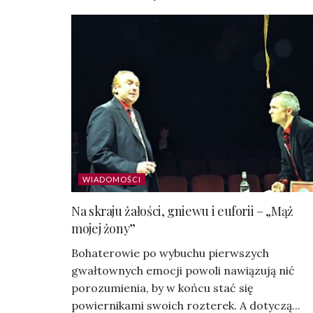
WIADOMOŚCI
Na skraju żałości, gniewu i euforii – „Mąż
mojej żony”
Bohaterowie po wybuchu pierwszych
gwałtownych emocji powoli nawiązują nić
porozumienia, by w końcu stać się
powiernikami swoich rozterek. A dotyczą...