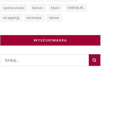
społeczność
taniec
teatr
VVENA.PL
wrapping
wystawa
śpiew
WYSZUKIWARKA