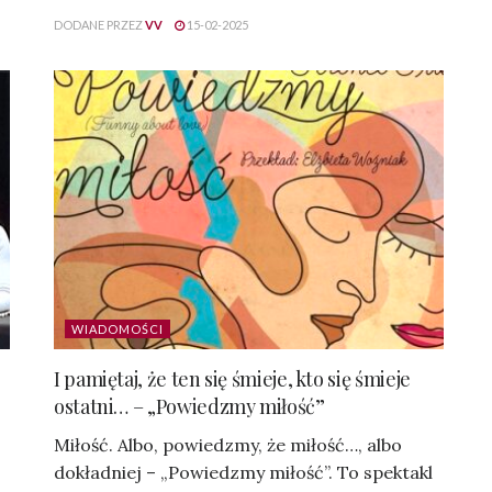
DODANE PRZEZ
VV
15-02-2025
WIADOMOŚCI
I pamiętaj, że ten się śmieje, kto się śmieje
ostatni… – „Powiedzmy miłość”
Miłość. Albo, powiedzmy, że miłość…, albo
dokładniej – „Powiedzmy miłość”. To spektakl