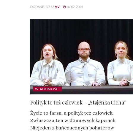
DODANE PRZEZ
VV
16-02-2025
WIADOMOŚCI
Polityk to też człowiek – „Stajenka Cicha”
Życie to farsa, a polityk też człowiek.
Zwłaszcza ten w domowych kapciach.
Niejeden z buńczucznych bohaterów