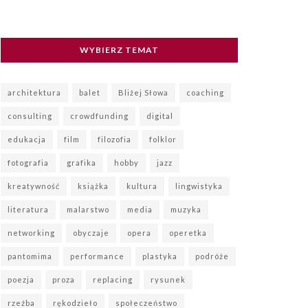
WYBIERZ TEMAT
architektura
balet
Bliżej Słowa
coaching
consulting
crowdfunding
digital
edukacja
film
filozofia
folklor
fotografia
grafika
hobby
jazz
kreatywność
książka
kultura
lingwistyka
literatura
malarstwo
media
muzyka
networking
obyczaje
opera
operetka
pantomima
performance
plastyka
podróże
poezja
proza
replacing
rysunek
rzeźba
rękodzieło
społeczeństwo