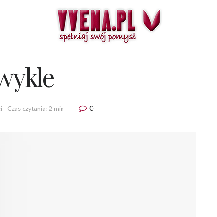
zwykle
0
i
Czas czytania: 2 min