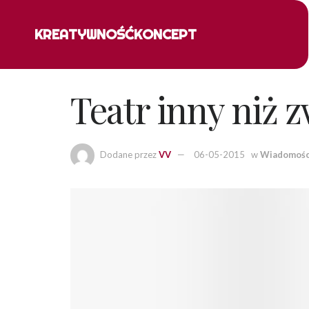
KREATYWNOŚĆ
KONCEPT
Teatr inny niż 
Dodane przez
VV
06-05-2015
w
Wiadomośc