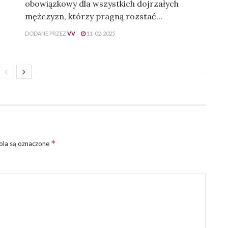
obowiązkowy dla wszystkich dojrzałych
mężczyzn, którzy pragną rozstać...
DODANE PRZEZ
VV
11-02-2025
*
la są oznaczone