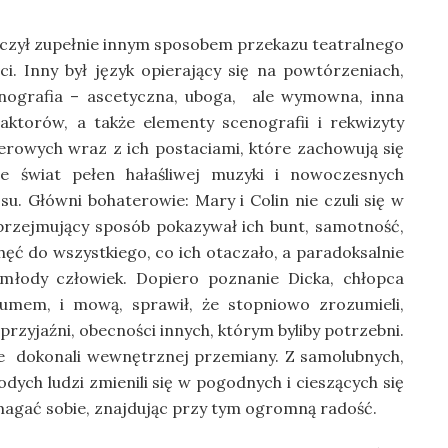
koczył zupełnie innym sposobem przekazu teatralnego
. Inny był język opierający się na powtórzeniach,
cenografia – ascetyczna, uboga, ale wymowna, inna
aktorów, a także elementy scenografii i rekwizyty
rowych wraz z ich postaciami, które zachowują się
że świat pełen hałaśliwej muzyki i nowoczesnych
u. Główni bohaterowie: Mary i Colin nie czuli się w
przejmujący sposób pokazywał ich bunt, samotność,
echęć do wszystkiego, co ich otaczało, a paradoksalnie
młody człowiek.
Dopiero poznanie Dicka, chłopca
iumem, i mową, sprawił, że stopniowo zrozumieli,
 przyjaźni, obecności innych, którym byliby potrzebni.
ale dokonali wewnętrznej przemiany. Z samolubnych,
ych ludzi zmienili się w pogodnych i cieszących się
omagać sobie, znajdując przy tym ogromną radość.