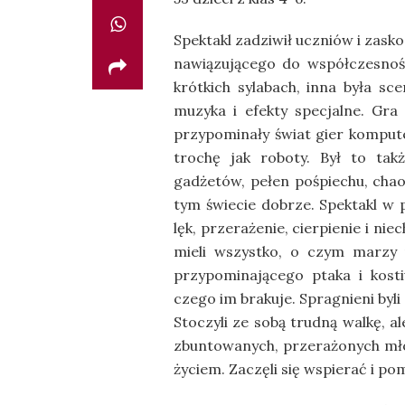
Spektakl zadziwił uczniów i zas
nawiązującego do współczesności
krótkich sylabach, inna była s
muzyka i efekty specjalne. Gra 
przypominały świat gier kompute
trochę jak roboty. Był to tak
gadżetów, pełen pośpiechu, chaos
tym świecie dobrze. Spektakl w 
lęk, przerażenie, cierpienie i ni
mieli wszystko, o czym marzy 
przypominającego ptaka i kost
czego im brakuje. Spragnieni byli
Stoczyli ze sobą trudną walkę, 
zbuntowanych, przerażonych młod
życiem. Zaczęli się wspierać i p