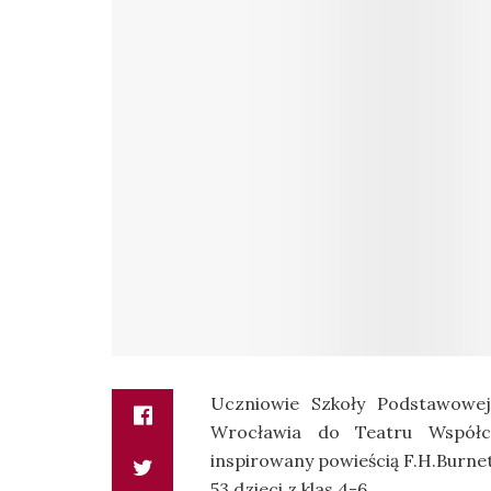
Uczniowie Szkoły Podstawowe
Wrocławia do Teatru Współc
inspirowany powieścią F.H.Burne
53 dzieci z klas 4-6.