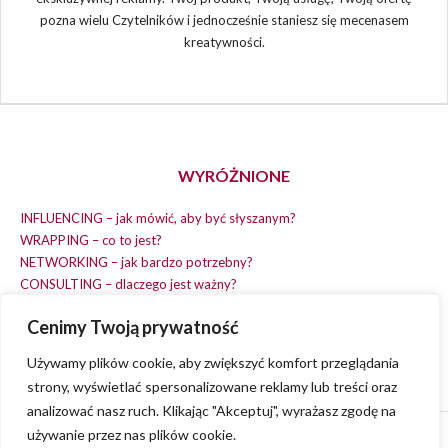
pozna wielu Czytelników i jednocześnie staniesz się mecenasem
kreatywności.
WYRÓŻNIONE
INFLUENCING – jak mówić, aby być słyszanym?
WRAPPING – co to jest?
NETWORKING – jak bardzo potrzebny?
CONSULTING – dlaczego jest ważny?
REPLACING – masz na wszystko czas?
Cenimy Twoją prywatność
EARNING – jak zarobić na dobrym pomyśle?
COACHING – chcesz spełniać swój pomysł?
Używamy plików cookie, aby zwiększyć komfort przeglądania
strony, wyświetlać spersonalizowane reklamy lub treści oraz
analizować nasz ruch. Klikając "Akceptuj", wyrażasz zgodę na
używanie przez nas plików cookie.