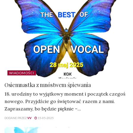
WIADOMOŚCI
Osiemnastka z mnóstwem śpiewania
18. urodziny to wyjątkowy moment i początek czegoś
nowego. Przyjdźcie go świętować razem z nami.
Zapraszamy, bo będzie pięknie –...
DODANE PRZEZ
VV
15-05-2025