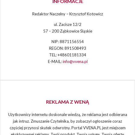
INFORMACJE
Redaktor Naczelny – Krzysztof Kotowicz
ul. Zacisze 12/2
57 – 200 Ząbkowice Śląskie
NIP: 8871156554
REGON: 891508493
TEL: +48601181334
E-MAIL:
info@vvena.pl
REKLAMA Z WENĄ
Użytkownicy internetu doskonale wiedzą, że reklama jest odbierana
jak intruz. Zmuszanie Czytelnika, by zobaczył ogłoszenie coraz
częściej przynosi skutek odwrotny. Portal VVENA.PL jest miejscem
ekskluzywnej reklamy. Twój produkt, Twoją usługę, Twoją ofertę