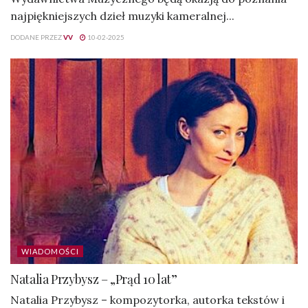
najpiękniejszych dzieł muzyki kameralnej...
DODANE PRZEZ
VV
10-02-2025
WIADOMOŚCI
Natalia Przybysz – „Prąd 10 lat”
Natalia Przybysz – kompozytorka, autorka tekstów i