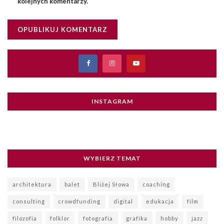
kolejnych komentarzy.
INSTAGRAM
WYBIERZ TEMAT
architektura
balet
Bliżej Słowa
coaching
consulting
crowdfunding
digital
edukacja
film
filozofia
folklor
fotografia
grafika
hobby
jazz