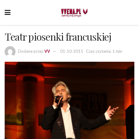
Teatr piosenki francuskiej
Dodane przez
VV
01-10-2015
Czas czytania: 1 min