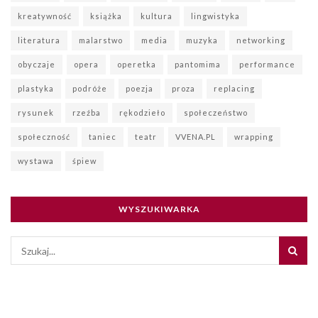
kreatywność
książka
kultura
lingwistyka
literatura
malarstwo
media
muzyka
networking
obyczaje
opera
operetka
pantomima
performance
plastyka
podróże
poezja
proza
replacing
rysunek
rzeźba
rękodzieło
społeczeństwo
społeczność
taniec
teatr
VVENA.PL
wrapping
wystawa
śpiew
WYSZUKIWARKA